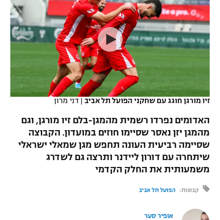
כדורסל נשים
נבחרת ישראל
יורוליג
ליגה ספרדית
טניס
VOD
מכבי תל אביב
מכבי חיפה
יורוקאפ
ליגה איטלקית
כדוריד
הפועל חולון
בית"ר ירושלים
רץ ברשת
ליגה צרפתית
כדורעף
הפועל ירושלים
מכבי תל אביב
ליגה הולנדית
שחייה
תוצאות
זיו מורגן חוגג עם שחקני הפועל תל אביב
|
דני מרון
דני אבדיה
הפועל תל אביב
ליגה טורקית
האדומים נפרדו רשמית מהמגן-בלם זיו מורגן, וגם
ג'ודו
הפועל חיפה
מהמגן יזן נאסר שסיימו חוזים במועדון. הקבוצה
לוח שידורים
ליגה סינית
שסיימה רביעית העונה תחפש מגן שמאלי ישראלי
אגרוף
הפועל באר שבע
שיתחרה עם דורון ליידנר ותרצה גם לשדרג
ליגה ברזילאית
ברחבה
משמעותית את החלק הקדמי
ספורט אולימפי
מכבי נתניה
ליגות נוספות
קבוצות:
הפועל תל אביב
UFC
"מעל הליגה" – פודקאסט
בני יהודה
אופיר סער
היאבקות WWE