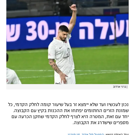
רשיון להקרנה פומבית לבית עסק
הצטרפות לחבילת הערוצים
לוח דרושים – ג'ובנט
תגיות
המגזין
|
ברני ארדוב
נכון לעכשיו ועד שלא יימצא זר בעל שיעור קומה לחלק הקדמי, כל
שמונת הזרים החתומים יפתחו את ההכנות בקיץ עם הקבוצה.
יחד עם זאת, המטרה היא לצרף לחלק הקדמי שחקן הכרעה עם
מספרים שישדרג את הקבוצה.
עוד באותו נושא:
הפועל תל אביב
,
זיו מורגן