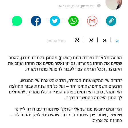
יום ראשון, 21:58, 24.05.26
"מחצית בשכונה" – פודקאסט
אופניים
ספורט מוטורי
משתתפים וזוכים בפרסים
א
א
כדורמים
א
א
(גודל טקסט)
תקנון משתתפים וזוכים בפרסים
טניס
פוטבול אמריקאי NFL
תקנון עבור פעילות אלקטרה
הפועל תל אביב נפרדה היום (ראשון) מהמגן-בלם זיו מורגן, לאחר
שסיים את חוזהו במועדון. גם יזן נאסר מסיים את חוזהו ועוזב את
גיימינג E-Sports
בייסבול MLB
הקבוצה, וככל הנראה צפוי לעבור להפועל פתח תקווה.
תקנון עבור פעילות ספורט 1 – "מרלן"
ספורט אתגרי ואקסטרים
"תודה על המקצוענות הגדולה, הלב שהשארת על המגרש,
תנאי שימוש
הרגעים השמחים שחווינו יחד – ועל כל מה שנתת עבור החולצה
האדומה", כתבו האדומים בפוסט הפרידה שלו ממורגן. "מאחלים
אומנויות לחימה
לך המון הצלחה בהמשך הדרך".
מדיניות פרטיות
גיימינג E-Sports
האדומים יחפשו מגן שמאלי ישראלי שיתמודד עם דורון ליידנר
שימשיך, שחר פיבן שיחתום בקרוב ישמש גיבוי למגן ימני ובלם –
כמו גם טל ארצ'ל.
תקנון פעילות ספורט 1