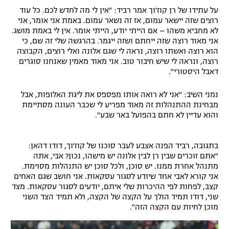
על עתידו של רן קוז'וך אמר רביד: "אין לי מה לחדש לכם. כל עוד
רוצים שזה יישאר עמום, אז זה נשאר עמום. באמת אני אומר, אני
לא מחביא משהו – אם הייתי יודע, הייתי אומר. אין לי באמת מושג.
אני מאוד רוצה שזה ייחתם ושזה ייגמר. בהרגשה שלי זה שם, כי
הוא רוצה ואשתו רוצה, נראה לי שגם אלונה ואלי רוצים, הקבוצה
רוצה, ונראה לי שיש חיבור טוב. אני מאוד מאמין שאנחנו סוגרים
דאבל היסטורי".
נמני השיב: "אני לא רואה אותו מפספס את ליגת האלופות, אבל
מבחינת ההתנהלות זה מאוד מפריע לי שכבר העונה מסתיימת
והוא עדיין לא חתם בהפועל באר שבע".
בתגובה, רביד הפנה אצבע לעבר סוכנו של קוז'וך, דודו דהאן:
"אתם זוכרים שבין רן לבין אלונה יש מישהו, נכון? אבי, אתה
מתנהל אחרת ממנו. יש סוכן, ולכל סוכן יש התנהלות מסוימת.
אני קורא לאבי אחד שיודע לסגור עסקאות. אני חושב שגם האחים
קצב, לפחות לפי ההיכרות שלי איתם, יודעים לסגור עסקאות. מצד
שני, דודו תמיד הולך על הקצה של הקצה, ולא תמיד הצד השני
מוכן לחיות עם הקצה הזה".