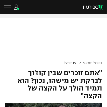
כדורגל ישראלי
ליגת העל
כדורגל עולמי
/
כדורגל ישראלי
ליגת העל
ליגה לאומית
"אתם זוכרים שבין קוז'וך
ליגת האלופות
כדורסל ישראלי
גביע הטוטו
לברקת יש מישהו, נכון? הוא
ליגה אירופית
תמיד הולך על הקצה של
ליגת ווינר סל
ליגיונרים
כדורסל עולמי
הקצה"
ליגה אנגלית
ליגה לאומית
גביע המדינה
NBA
ליגה גרמנית
ענפים נוספים