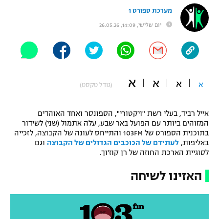
מערכת ספורט 1
"מחצית בשכונה" – פודקאסט
אופניים
יום שלישי, 14:09, 26.05.26
ספורט מוטורי
משתתפים וזוכים בפרסים
כדורמים
תקנון משתתפים וזוכים בפרסים
טניס
א
א
א
א
(גודל טקסט)
פוטבול אמריקאי NFL
תקנון עבור פעילות אלקטרה
גיימינג E-Sports
אייל רביד, בעלי רשת "ויקטורי", הספונסר ואחד האוהדים
בייסבול MLB
תקנון עבור פעילות ספורט 1 – "מרלן"
המזוהים ביותר עם הפועל באר שבע, עלה אתמול (שני) לשידור
בתוכנית הספורט של 103FM והתייחס לעונה של הקבוצה, לזכייה
ספורט אתגרי ואקסטרים
באליפות,
לעתידם של הכוכבים הגדולים של הקבוצה
וגם
תנאי שימוש
לסוגיית הארכת החוזה של רן קוז'וך.
אומנויות לחימה
האזינו לשיחה
מדיניות פרטיות
גיימינג E-Sports
תקנון פעילות ספורט 1