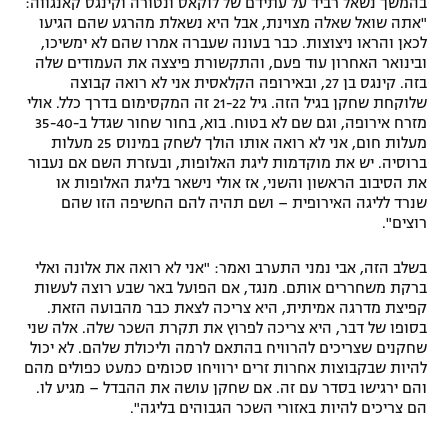
בהמשך נשאל רביד על עתידם של לוקאס ונטורה וקינגס קאנגווה:
"אתה שואל שאלה מצוינת, אבל היא נשאלת מהרגע שהם הגיעו
לכאן והראו ניצוצות. כבר בעונה שעברה אמרו שהם לא ימשיכו,
ובינואר האחרון עוד פעם, והתקשורת פיצצה את העמודים שלה
בזה. קינגס בן 27, ובאירופה הקלאסית אני לא רואה קבוצה
שלוקחת שחקן בגיל הזה. גיל 21-22 זה המקסימום בדרך כלל. אולי
מזרח אירופה, וגם שם לא בטוח. בוא, בחור שחור שגדל ב-35-40
מעלות חום, אני לא רואה אותו הולך לשחק במינוס 25 מעלות
ברוסיה. יש את מוקדמות ליגת האלופות, ובעזרת השם אם נעבור
את הסיבוב הראשון והשני, אז אולי נישאר בליגת האלופות או
שנרד לליגה האירופית – ושם תהיה להם החשיפה הזו שהם
רוצים".
בשלב הזה, אבי נמני התערב ואמר: "אני לא רואה את אלונה ואלי
ברקת משחררים אותם. מנגד, אם הפועל באר שבע רוצה לעשות
קפיצת מדרגה אמיתית, היא צריכה לצאת כבר מהבועה הזאת.
בסופו של דבר, היא צריכה לפרוץ את תקרת השכר שלה. אלה שני
שחקנים שצריכים להרוויח בהתאם לרמה וליכולת שלהם. לא יכול
להיות שבקבוצות אחרות זרים ירוויחו סכומים כמעט כפולים מהם
והם ירגישו בסדר עם זה. אם שחקן עושה את ההבדל – מגיע לו.
הם צריכים להיות באזורי השכר הגבוהים בליגה".