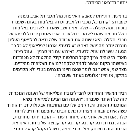
יחזור בדיכאון הביתה".
בהמשך, התייחס למאבק האליפות מול מכבי תל אביב בעונה
שעברה: "קודם כל, מכבי תל אביב זכתה באליפות בעונה שעברה
בזכות, ומה ששלה – שלה. אני חושב שאנחנו לא זכינו באליפות
בגלל גורמים שהם לא מכבי תל אביב. אני האחרון שיכול לכעוס על
מכבי, חלילה. היא עשתה את העבודה שלה ובאה לפלייאוף העליון
מוכנה יותר מהפועל באר שבע לדעתי. אנחנו לפלייאוף לא כל כך
הגענו. עשו לנו עוול, לדעתי, באירוע עם בני סכנין – עוול רציני
מאוד. מי שהיה צריך לקבל החלטות קיבל החלטות לא מכובדות.
באיזשהו מקום אפשר להגיד שלקחו לנו את האליפות מהידיים.
מצד שני, אפשר גם לומר שאם היינו מנצחים בטדי ולא מסיימים
בתיקו, אז היינו אלופים בעונה שעברה".
רביד המשיך והתייחס להבדלים בין הפלייאוף של העונה הנוכחית
לזה של העונה שעברה: "העונה הם הגיעו לפלייאוף בשיא
המוכנות והכוח. השחקנים עלו עם מחויבות אבסולוטית. רן קוז'וך
עשה איתם עבודה מצוינת וכולם הבינו שהפעם זה חייב להיות
שלנו. אם תשאל אותי מה מיוחד השנה – הרבה יותר מחויבות,
הבנה, בגרות ובעיקר, בעיקר, בעיקר קבוצה של ביחד. ראינו את
הביחד הזה במשחק מול מכבי חיפה, כשכל הקהל קרא לחמודי