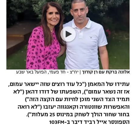
כדורסל נשים
נבחרת ישראל
יורוליג
ליגה ספרדית
טניס
VOD
מכבי תל אביב
מכבי חיפה
יורוקאפ
ליגה איטלקית
כדוריד
הפועל חולון
בית"ר ירושלים
רץ ברשת
ליגה צרפתית
כדורעף
הפועל ירושלים
מכבי תל אביב
ליגה הולנדית
שחייה
תוצאות
דני אבדיה
הפועל תל אביב
אלונה ברקת עם רן קוז'וך
|
יח"צ - חד פעמי, הפועל באר שבע
ליגה טורקית
ג'ודו
הפועל חיפה
לוח שידורים
עתידו של המאמן ("כל עוד רוצים שזה יישאר עמום,
ליגה סינית
אגרוף
אז זה נשאר עמום"), השפעתו של דודו דהאן ("לא
הפועל באר שבע
תמיד הצד השני מוכן לחיות עם הקצה הזה")
ליגה ברזילאית
ברחבה
ספורט אולימפי
והאפשרות שוונטורה וקאנגווה יעזבו ("לא רואה
מכבי נתניה
בחור שחור הולך לשחק במינוס 25 מעלות").
ליגות נוספות
UFC
הספונסר אייל רביד דיבר ב-103FM
"מעל הליגה" – פודקאסט
בני יהודה
היאבקות WWE