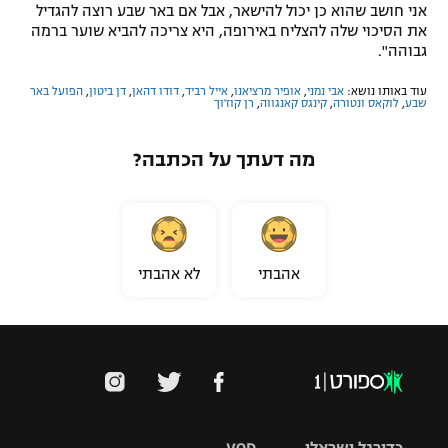
אני חושב שהוא כן יכול להישאר, אבל אם באר שבע רוצה להגדיל
את הסיכוי שלה להצליח באירופה, היא צריכה להביא שוער ברמה
גבוהה".
עוד באותו נושא:
אבי נמני
,
אופיר מרציאנו
,
אייל רביד
,
דודו דהאן
,
דן ביטון
,
הפועל באר
שבע
,
לוקאס ונטורה
,
קינגס קאנגווה
,
רן קוז'וך
מה דעתך על הכתבה?
אהבתי
לא אהבתי
כדורגל ישראלי
VOD