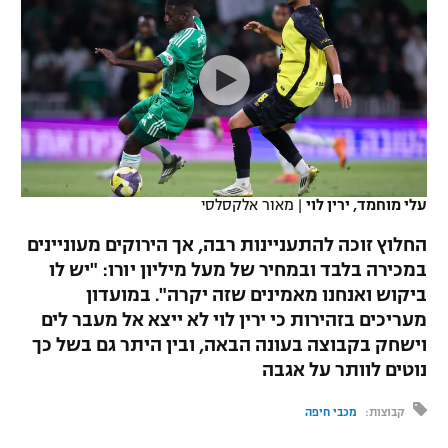
כדורסל נשים
נבחרת ישראל
יורוליג
ליגה ספרדית
טניס
VOD
מכבי תל אביב
מכבי חיפה
יורוקאפ
ליגה איטלקית
כדוריד
הפועל חולון
בית"ר ירושלים
רץ ברשת
ליגה צרפתית
כדורעף
הפועל ירושלים
מכבי תל אביב
ליגה הולנדית
שחייה
תוצאות
עלי מוחמד, ירין לוי
|
מאור אלקסלסי
דני אבדיה
הפועל תל אביב
ליגה טורקית
החלוץ זוכה להתעניינות רבה, אך הירוקים מעוניינים
ג'ודו
הפועל חיפה
במכירה בלבד ובמחיר של מעל מיליון יורו: "יש לו
לוח שידורים
ליגה סינית
ביקוש ואנחנו מאמינים שזה יקרה". במועדון
אגרוף
הפועל באר שבע
מעריכים בזהירות כי ירין לוי לא ייצא אל מעבר לים
ליגה ברזילאית
ברחבה
וישחק בקבוצה בעונה הבאה, ובין היתר גם בשל כך
ספורט אולימפי
מכבי נתניה
נוטים לוותר על אגבה
ליגות נוספות
UFC
"מעל הליגה" – פודקאסט
בני יהודה
קבוצות:
מכבי חיפה
היאבקות WWE