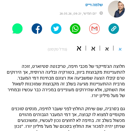
שלמה וייס
"מחצית בשכונה" – פודקאסט
אופניים
יום חמישי, 09:27, 28.05.26
ספורט מוטורי
משתתפים וזוכים בפרסים
כדורמים
תקנון משתתפים וזוכים בפרסים
א
טניס
א
א
א
(גודל טקסט)
פוטבול אמריקאי NFL
תקנון עבור פעילות אלקטרה
חלוצה הג'מייקני של מכבי חיפה, טריבנטה סטיוארט, זוכה
גיימינג E-Sports
בייסבול MLB
להתעניינות מקבוצות ביוון, בטורקיה ובליגה הרוסית, אך הירוקים
תקנון עבור פעילות ספורט 1 – "מרלן"
טרם קיבלו הצעה שמשביעה את רצונם מבחינת דמי המעבר.
ספורט אתגרי ואקסטרים
מרבית ההתעניינות מגיעה בשלב זה מקבוצות שמוכנות לשאול
תנאי שימוש
את השחקן, אלא שהירוקים מעוניינים במכירה כבר עכשיו ובמחיר
של מעל מיליון יורו.
אומנויות לחימה
מדיניות פרטיות
גם בסרביה, שם שיחק החלוץ לפני שעבר לחיפה, מנסים סוכנים
גיימינג E-Sports
מקומיים למצוא לו קבוצה, אך דמי המעבר הגבוהים מהווים
מכשול בשלב זה. בחיפה לא לחוצים נכון לעכשיו, ומשוכנעים
תקנון פעילות ספורט 1
שניתן יהיה למכור את החלוץ בסכום של מעל מיליון יורו. "נכון