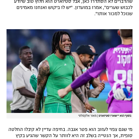
שהדברים לא הסתדרו כאן, אבל סטיוארט הוא חלוץ טוב שיודע
לכבוש שערים", אמרו במועדון. "יש לו ביקוש ואנחנו מאמינים
רשיון להקרנה פומבית לבית עסק
שנוכל למכור אותו".
הצטרפות לחבילת הערוצים
לוח דרושים – ג'ובנט
תגיות
המגזין
בסוף הוא יישאר? סטיוארט
|
מאור אלקסלסי
מי שגם צפוי לעזוב הוא פטר אגבה. בחיפה עדיין לא קיבלו החלטה
סופית, אך הנטייה בשלב זה היא לוותר על הקשר שהגיע בקיץ