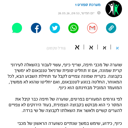
מערכת ספורט 1
"מחצית בשכונה" – פודקאסט
אופניים
יום חמישי, 09:53, 28.05.26
ספורט מוטורי
משתתפים וזוכים בפרסים
כדורמים
תקנון משתתפים וזוכים בפרסים
א
טניס
א
א
א
(גודל טקסט)
פוטבול אמריקאי NFL
תקנון עבור פעילות אלקטרה
שוערה של מכבי חיפה, שריף כיוף, עשוי לעבור בהשאלה לעירוני
גיימינג E-Sports
בייסבול MLB
קרית שמונה, אם זו תחליט סופית שדניאל טננבאום לא ימשיך
תקנון עבור פעילות ספורט 1 – "מרלן"
בקבוצה. בקרית שמונה צפויים לקבל עד תחילת השבוע הבא, לכל
ספורט אתגרי ואקסטרים
המאוחר, החלטה בנוגע לטננבאום, ואם יחליטו שהוא לא ממשיך,
תנאי שימוש
המועמד המוביל מבחינתם הוא כיוף.
אומנויות לחימה
לפי גורמים המעורים בפרטים, שוערה של חיפה כבר קיבל את
מדיניות פרטיות
המסר כי הוא מבוקש בקבוצה הצפונית, בעוד הירוקים לא צפויים
גיימינג E-Sports
להערים קשיים ולאשר את השאלתו לקבוצה של שי ברדה.
תקנון פעילות ספורט 1
כיוף, כידוע, שימש במשך שנתיים כשוערה הראשון של מכבי