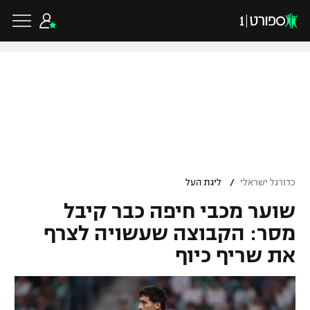
כדורגל ישראלי
ליגת העל
כדורגל עולמי
/
כדורגל ישראלי
ליגת העל
ליגה לאומית
שוער מכבי חיפה כבר קיבל
ליגת האלופות
כדורסל ישראלי
גביע הטוטו
מסר: הקבוצה שעשויה לצרף
ליגה אירופית
את שריף כיוף
ליגת ווינר סל
ליגיונרים
כדורסל עולמי
ליגה אנגלית
ליגה לאומית
גביע המדינה
NBA
ליגה גרמנית
ענפים נוספים