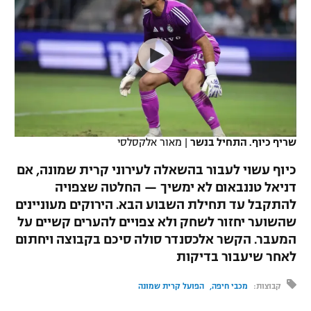
כדורסל נשים
נבחרת ישראל
יורוליג
ליגה ספרדית
טניס
VOD
מכבי תל אביב
מכבי חיפה
יורוקאפ
ליגה איטלקית
כדוריד
הפועל חולון
בית"ר ירושלים
רץ ברשת
ליגה צרפתית
כדורעף
הפועל ירושלים
מכבי תל אביב
ליגה הולנדית
שחייה
תוצאות
שריף כיוף. התחיל בנשר
|
מאור אלקסלסי
דני אבדיה
הפועל תל אביב
ליגה טורקית
כיוף עשוי לעבור בהשאלה לעירוני קרית שמונה, אם
ג'ודו
הפועל חיפה
דניאל טננבאום לא ימשיך — החלטה שצפויה
לוח שידורים
ליגה סינית
להתקבל עד תחילת השבוע הבא. הירוקים מעוניינים
אגרוף
הפועל באר שבע
שהשוער יחזור לשחק ולא צפויים להערים קשיים על
ליגה ברזילאית
ברחבה
המעבר. הקשר אלכסנדר סולה סיכם בקבוצה ויחתום
ספורט אולימפי
מכבי נתניה
לאחר שיעבור בדיקות
ליגות נוספות
UFC
"מעל הליגה" – פודקאסט
בני יהודה
קבוצות:
מכבי חיפה
הפועל קרית שמונה
היאבקות WWE