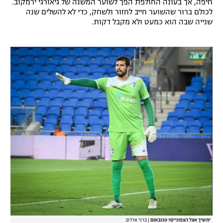
חיפה, אך בעונה החולפת הפך לשוער המשנה של גיאורגי ירמקוב.
לכולם ברור שהשוער חייב לחזור ולשחק, כדי לא להשלים שנה
רשיון להקרנה פומבית לבית עסק
שנייה שבה הוא כמעט ולא מקבל דקות.
הצטרפות לחבילת הערוצים
לוח דרושים – ג'ובנט
תגיות
המגזין
ימשיך אצל הצפוניים? טננבאום
|
ברני ארדוב