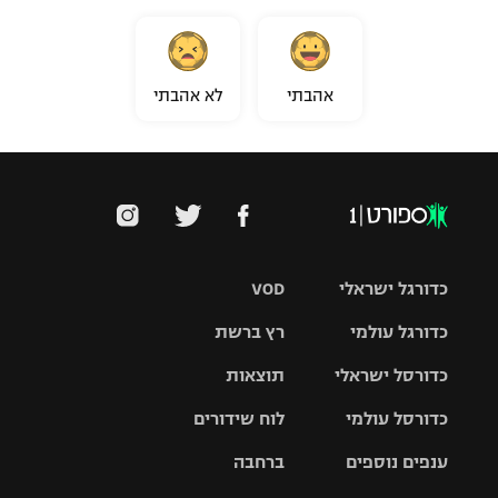
אהבתי
לא אהבתי
כדורגל ישראלי
VOD
כדורגל עולמי
רץ ברשת
ליגת העל
כדורסל ישראלי
תוצאות
ליגת
ליגה לאומית
האלופות
כדורסל עולמי
לוח שידורים
ליגת ווינר
סל
גביע הטוטו
ענפים נוספים
ברחבה
ליגה
NBA
אירופית