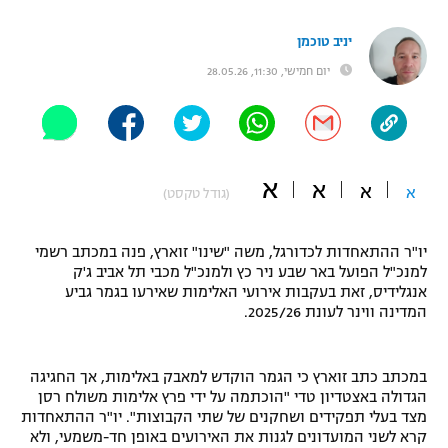
"מחצית בשכונה" – פודקאסט
אופניים
יניב טוכמן
יום חמישי, 11:30, 28.05.26
ספורט מוטורי
משתתפים וזוכים בפרסים
כדורמים
תקנון משתתפים וזוכים בפרסים
טניס
א
פוטבול אמריקאי NFL
א
א
א
(גודל טקסט)
תקנון עבור פעילות אלקטרה
גיימינג E-Sports
בייסבול MLB
תקנון עבור פעילות ספורט 1 – "מרלן"
יו"ר ההתאחדות לכדורגל, משה "שינו" זוארץ, פנה במכתב רשמי
למנכ"ל הפועל באר שבע ניר כץ ולמנכ"ל מכבי תל אביב ג'ק
ספורט אתגרי ואקסטרים
אנגלידיס, זאת בעקבות אירועי האלימות שאירעו בגמר גביע
תנאי שימוש
המדינה ווינר לעונת 2025/26.
אומנויות לחימה
מדיניות פרטיות
גיימינג E-Sports
במכתב כתב זוארץ כי הגמר הוקדש למאבק באלימות, אך החגיגה
הגדולה באצטדיון טדי "הוכתמה על ידי פרץ אלימות משולח רסן
מצד בעלי תפקידים ושחקנים של שתי הקבוצות". יו"ר ההתאחדות
תקנון פעילות ספורט 1
קרא לשני המועדונים לגנות את האירועים באופן חד-משמעי, ולא