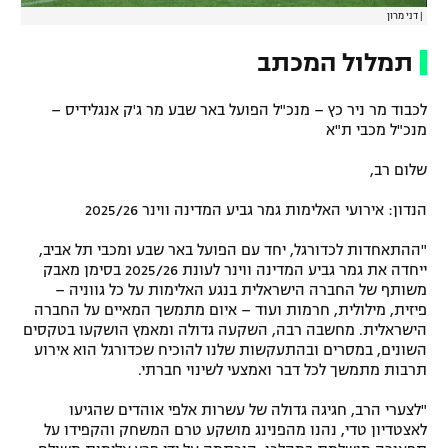
|
דני מרון
תמלול המכתב
לכבוד מר ניר כץ – מנכ"ל הפועל באר שבע מר ג'ק אנגלידיס –
מנכ"ל מכבי ת"א
שלום רב,
הנדון: אירועי האלימות גמר גביע המדינה ווינר 2025/26
"ההתאחדות לכדורגל, יחד עם הפועל באר שבע ומכבי תל אביב,
ייחדה את גמר גביע המדינה ווינר לעונת 2025/26 בסימן מאבק
משותף של החברה הישראלית בנגע האלימות על כל גווניה –
פיזית, מילולית, חרמות ועוד – איום מתמשך המאיים על החברה
הישראלית. מחשבה רבה, השקעה גדולה ומאמץ הושקעו בטקסים
השונים, במסרים ובהתעקשות שלנו להוכיח שכדורגל הוא אירוע
תרבות מתמשך לכל דבר ואמצעי לשינוי חברתי.
"לצערי הרב, חגיגה גדולה של עשרות אלפי אוהדים שהגיעו
לאצטדיון טדי, נהנו מהפנינג מושקע טרם המשחק והקפידו על