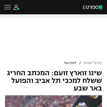
כדורגל ישראלי
ליגת העל
כדורגל עולמי
/
כדורגל ישראלי
ליגת העל
ליגה לאומית
שינו זוארץ זועם: המכתב החריג
ליגת האלופות
כדורסל ישראלי
גביע הטוטו
ששלח למכבי תל אביב והפועל
ליגה אירופית
באר שבע
ליגת ווינר סל
ליגיונרים
כדורסל עולמי
ליגה אנגלית
ליגה לאומית
גביע המדינה
NBA
ליגה גרמנית
ענפים נוספים