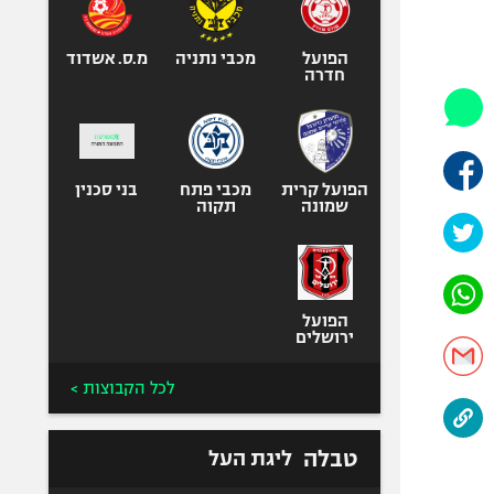
אופניים
ספורט מוטורי
הפועל
מכבי נתניה
מ.ס. אשדוד
חדרה
כדורמים
פוטבול אמריקאי NFL
בייסבול MLB
הפועל קרית
מכבי פתח
ספורט אתגרי
בני סכנין
שמונה
תקוה
ואקסטרים
אומנויות לחימה
גיימינג E-Sports
הפועל
ירושלים
לכל הקבוצות >
טבלה
ליגת העל