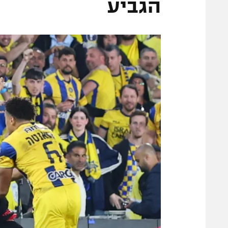
הגביע
הפועל 
תקנון משתתפים וזוכים בפרסים
הפועל 
תקנון עבור פעילות אלקטרה
הפועל 
תקנון עבור פעילות ספורט 1 – "מרלן"
מכבי נ
טניס
בני יהו
גיימינג E-Sports
תנאי שימוש
מדיניות פרטיות
תקנון פעילות ספורט 1
רשיון להקרנה פומבית לבית עסק
הצטרפות לחבילת הערוצים
לוח דרושים – ג'ובנט
תגיות
המגזין