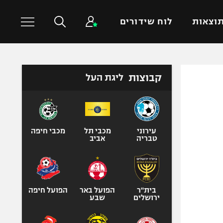
וצאות
לוח שידורים
כדורסל עולמי
ענפים נוספים
קבוצות
ליגת העל
NBA
טניס
יורוליג
כדוריד
יורוקאפ
כדורעף
עירוני
מכבי תל
מכבי חיפה
טבריה
אביב
שחייה
ג'ודו
אגרוף
ספורט אולימפי
בית"ר
הפועל באר
הפועל חיפה
ירושלים
שבע
UFC
היאבקות WWE