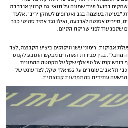
חקים בפועל ועוד שמונה על תנאי. גם קרווין אנדרדה
"בעיטה בעוצמה בגב ואגרופים לשחקן יריב". אלעד
 טייריס אסנטה לארבעה, ואילו נגד אמיר סהיטי כבר
 שספג עוד לפני שריקת הסיום.
עלת אבוקות, רימוני עשן וזיקוקים ביציע הקבוצה, לצד
 מחבל". בגין עבירות האוהדים מבקש התובע לקנוס
את מחזיקת הגביע ב-102 אלף שקל, ובנוסף דורש קנס של 50 אלף שקל על הקטטה ההמונית
בסיום. בסך הכול, הקנסות המבוקשים ממכבי תל אביב עומדים על 152 אלף שקל, לצד עונש של
 הרשעה עתידית בהתפרעות קבוצתית.