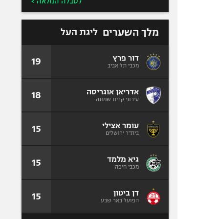
לטבלה המלאה >
מלך השערים
ליגת העל
דור פרץ
19
מכבי תל אביב
אדריאן אוגריסה
18
עירוני קרית שמונה
עומר אצילי
15
בית"ר ירושלים
גיא מלמד
15
מכבי חיפה
דן ביטון
15
הפועל באר שבע