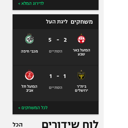
לדירוג המלא >
משחקים
ליגת העל
5
-
2
הפועל באר
הסתיים
מכבי חיפה
שבע
1
-
1
בית"ר
הפועל תל
הסתיים
ירושלים
אביב
לכל המשחקים >
לוח שידורים
הכל