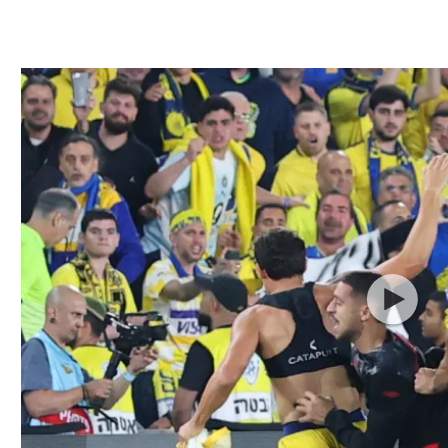
תל אביב
ליגה סינית
חיפה
ליגה ברזילאית
באר שבע
ליגות נוספות
תניה
דה