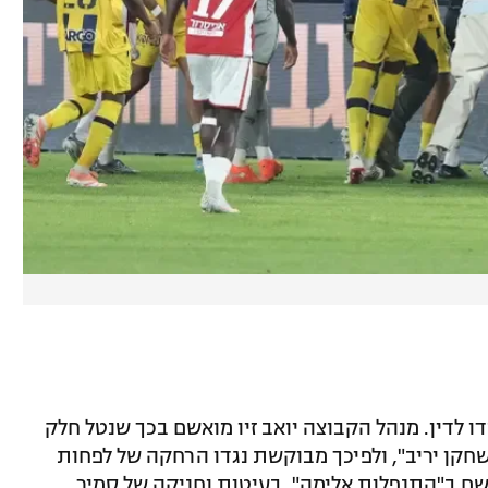
ו לדין. מנהל הקבוצה יואב זיו מואשם בכך שנטל חלק
קן יריב", ולפיכך מבוקשת נגדו הרחקה של לפחות
אשם ב"התנפלות אלימה", בעיטות וחניקה של סמיר