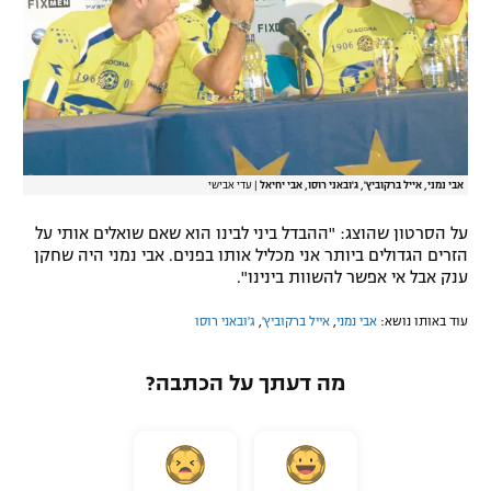
רשיון להקרנה פומבית לבית עסק
הצטרפות לחבילת הערוצים
לוח דרושים – ג'ובנט
תגיות
אבי נמני, אייל ברקוביץ', ג'ובאני רוסו, אבי יחיאל
|
עדי אבישי
על הסרטון שהוצג: "ההבדל ביני לבינו הוא שאם שואלים אותי על
המגזין
הזרים הגדולים ביותר אני מכליל אותו בפנים. אבי נמני היה שחקן
ענק אבל אי אפשר להשוות בינינו".
עוד באותו נושא:
אבי נמני
,
אייל ברקוביץ'
,
ג'ובאני רוסו
מה דעתך על הכתבה?