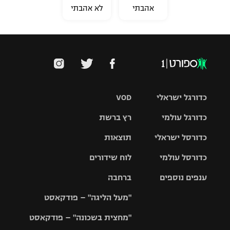
אהבתי
לא אהבתי
כדורגל ישראלי
VOD
כדורגל עולמי
רץ ברשת
ליגת העל
כדורסל ישראלי
תוצאות
ליגת
ליגה לאומית
האלופות
כדורסל עולמי
לוח שידורים
ליגת ווינר
סל
גביע הטוטו
ענפים נוספים
ברחבה
ליגה
NBA
אירופית
"מעל הליגה" – פודקאסט
ליגה לאומית
ליגיונרים
טניס
יורוליג
ליגה אנגלית
"מחצית בשכונה" – פודקאסט
כדורסל נשים
גביע המדינה
כדוריד