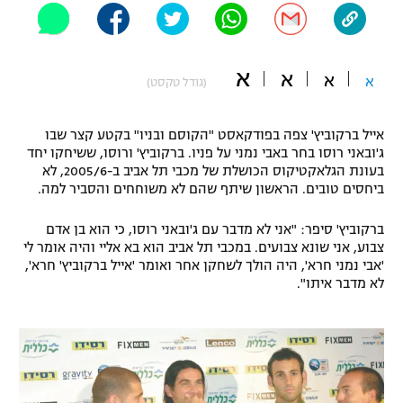
"מחצית בשכונה" – פודקאסט
אופניים
א
א
א
ספורט מוטורי
א
משתתפים וזוכים בפרסים
(גודל טקסט)
כדורמים
אייל ברקוביץ' צפה בפודקאסט "הקוסם ובניו" בקטע קצר שבו
תקנון משתתפים וזוכים בפרסים
טניס
ג'ובאני רוסו בחר באבי נמני על פניו. ברקוביץ' ורוסו, ששיחקו יחד
פוטבול אמריקאי NFL
בעונת הגלאקטיקוס הכושלת של מכבי תל אביב ב-2005/6, לא
תקנון עבור פעילות אלקטרה
ביחסים טובים. הראשון שיתף שהם לא משוחחים והסביר למה.
גיימינג E-Sports
בייסבול MLB
תקנון עבור פעילות ספורט 1 – "מרלן"
ברקוביץ' סיפר: "אני לא מדבר עם ג'ובאני רוסו, כי הוא בן אדם
צבוע, אני שונא צבועים. במכבי תל אביב הוא בא אליי והיה אומר לי
ספורט אתגרי ואקסטרים
'אבי נמני חרא', היה הולך לשחקן אחר ואומר 'אייל ברקוביץ' חרא',
תנאי שימוש
לא מדבר איתו".
אומנויות לחימה
מדיניות פרטיות
גיימינג E-Sports
תקנון פעילות ספורט 1