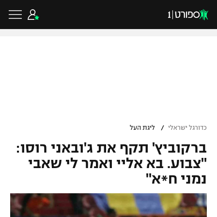
כדורגל ישראלי
ליגת העל
כדורגל עולמי
/
כדורגל ישראלי
ליגת העל
ליגה לאומית
ברקוביץ' תקף את ג'ובאני רוסו:
ליגת האלופות
כדורסל ישראלי
גביע הטוטו
"צבוע. בא אליי ואמר לי שאבי
ליגה אירופית
נמני ח*א"
ליגת ווינר סל
ליגיונרים
כדורסל עולמי
ליגה אנגלית
ליגה לאומית
גביע המדינה
NBA
ליגה גרמנית
ענפים נוספים