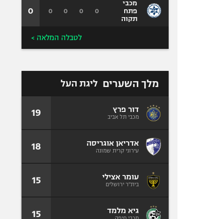
מכבי
0
0
0
0
0
פתח
תקוה
לטבלה המלאה >
מלך השערים
ליגת העל
דור פרץ
19
מכבי תל אביב
אדריאן אוגריסה
18
עירוני קרית שמונה
עומר אצילי
15
בית"ר ירושלים
גיא מלמד
15
מכבי חיפה