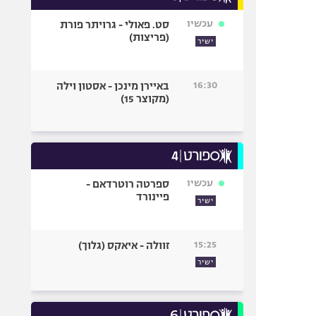
עכשיו
סט. פאולי - גרויתר פורת
(פריצות)
ישיר
16:30
באיירן מינכן - אסטון וילה
(מקוצר 15)
עכשיו
ספרטה רוטרדאם -
פיינורד
ישיר
15:25
זוולה - איאקס (גלוך)
ישיר