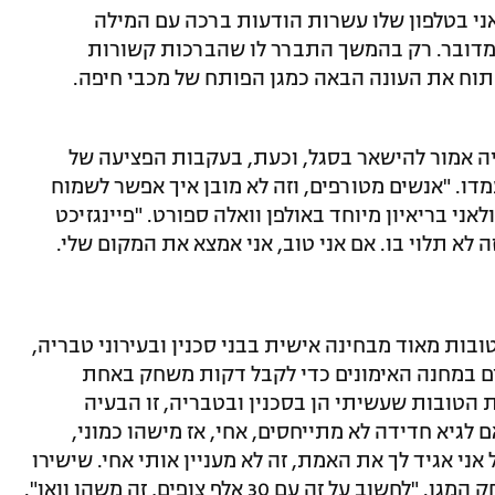
אני בטלפון שלו עשרות הודעות ברכה עם המילה
 מדובר. רק בהמשך התברר לו שהברכות קשורות
לפתוח את העונה הבאה כמגן הפותח של מכבי חיפה.
יה אמור להישאר בסגל, וכעת, בעקבות הפציעה של
מדו. "אנשים מטורפים, וזה לא מובן איך אפשר לשמוח
ני בריאיון מיוחד באולפן וואלה ספורט. "פיינגזיכט
 לא תלוי בו. אם אני טוב, אני אמצא את המקום שלי.
ובות מאוד מבחינה אישית בבני סכנין ובעירוני טבריה,
ם במחנה האימונים כדי לקבל דקות משחק באחת
 הטובות שעשיתי הן בסכנין ובטבריה, זו הבעיה
ם לגיא חדידה לא מתייחסים, אחי, אז מישהו כמוני,
אני אגיד לך את האמת, זה לא מעניין אותי אחי. שישירו
 זה עם 30 אלף צופים, זה משהו וואו".