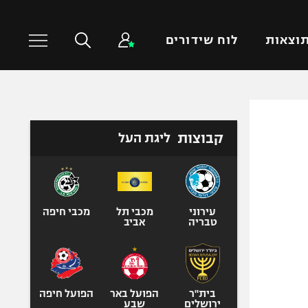
וצאות
לוח שידורים
כדורסל עולמי
ענפים נוספים
קבוצות
ליגת העל
NBA
טניס
יורוליג
כדוריד
יורוקאפ
כדורעף
שחייה
עירוני
מכבי תל
מכבי חיפה
טבריה
אביב
ג'ודו
אגרוף
ספורט אולימפי
UFC
בית"ר
הפועל באר
הפועל חיפה
ירושלים
שבע