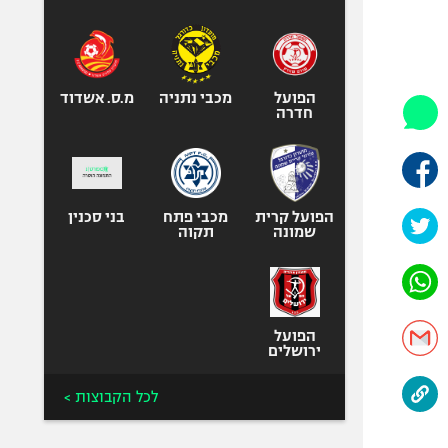
היאבקות WWE
אופניים
ספורט מוטורי
כדורמים
הפועל
מכבי נתניה
מ.ס. אשדוד
חדרה
פוטבול אמריקאי NFL
בייסבול MLB
ספורט אתגרי
ואקסטרים
הפועל קרית
מכבי פתח
בני סכנין
שמונה
תקוה
אומנויות לחימה
גיימינג E-Sports
הפועל
ירושלים
לכל הקבוצות >