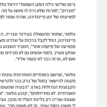
ביום שלישי גילה המגן השמאלי דניאל גול
"מברוק", למרות שלא היה לו מושג על מה
לפציעתו של ינון פיינגזיכט, שהיה אמור 
גולאני, שחוזר מהשאלה בעירוני טבריה, ה
פיינגזיכט, החל לקבל ברכות על שדרוג מע
מפציעה של מישהו אחר", הסביר השבוע גולא
שחקן מצוין. בסוף אנשים גם לא מבינים שזה
ואם לא, אז זה כבר לא קשור אליו".
גולאני, שרשם בשנתיים האחרונות עונות ט
מקווה להישאר בסגל של ברק בכר ולהרשי
הקבוצות הגדולות בארץ. "הבעיה שהעונות
האמיתית. לא מתייחסים", קובע גולאני. "א
שעונה שנייה רק בליגת העל? זה מובן. אבל 
לי משהו בסמי עופר, זה לא משנה מה", צוחק המגן. "לחשוב על