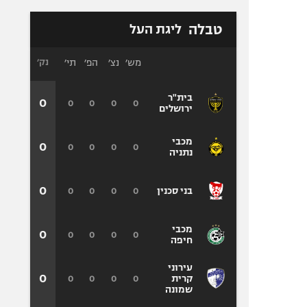
טבלה
ליגת העל
מש׳
נצ׳
הפ׳
תי׳
נק׳
בית"ר
0
0
0
0
0
ירושלים
מכבי
0
0
0
0
0
נתניה
0
0
0
0
0
בני סכנין
מכבי
0
0
0
0
0
חיפה
עירוני
0
0
0
0
0
קרית
שמונה