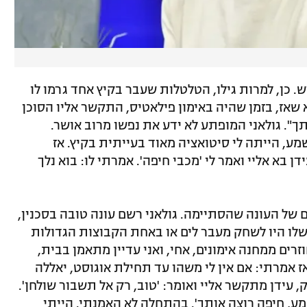
 ה-23 כבר חשב לפרוש. כן, למרות גילו, הטלטלות שעבר בקיץ אחד גרמו לו
לא שאז, בזמן שהיה באימון פילאטיס, התקשר אליו הסוכן
תך". גולאני המופתע לא ידע את נפשו מרוב אושר.
ע, הייתה לי סיטואציה מאוד בעייתית בקיץ. אז
 בא אליי ואמר לי 'מכבי חיפה'. אמרתי לו: בוא נלך
ל העונה שהסתיימה. גולאני רשם עונה טובה בסכנין,
לו היו לשחק מעבר לים או באחת הקבוצות הגדולות
וזרים ממחנה אימונים, אחי, ואני עדיין מתאמן בבית,
ז אמרתי: אם אין לי משהו עד תחילת אוגוסט, יאללה
, עידן מתקשר אליי ואומר: 'טוב, רק אל תשבור שולחן'.
שמע, חיפה רוצה אותך'. בהתחלה לא האמנתי. הייתי