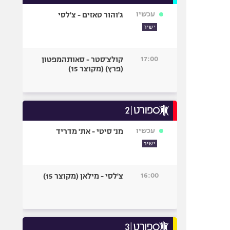
עכשיו
ג'והור טאזים - צ'לסי
ישיר
17:00
קולצ'סטר - סאותהמפטון
(פרץ) (מקוצר 15)
עכשיו
מנ' סיטי - את' מדריד
ישיר
16:00
צ'לסי - מילאן (מקוצר 15)