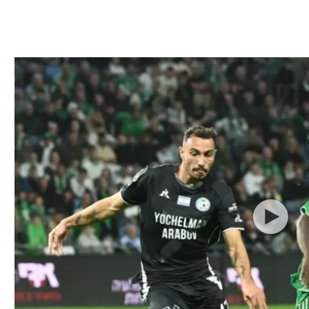
ל אביב
ליגה טורקית
תל אביב
ליגה סינית
חיפה
ליגה ברזילאית
באר שבע
ליגות נוספות
תניה
דה