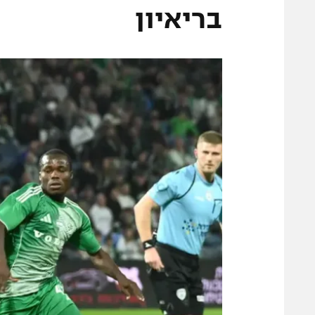
משתתפים וזוכים בפרסים
מכבי ת
בריאיון
הפועל 
תקנון משתתפים וזוכים בפרסים
הפועל 
תקנון עבור פעילות אלקטרה
הפועל 
תקנון עבור פעילות ספורט 1 – "מרלן"
מכבי נ
טניס
בני יהו
גיימינג E-Sports
תנאי שימוש
מדיניות פרטיות
תקנון פעילות ספורט 1
רשיון להקרנה פומבית לבית עסק
הצטרפות לחבילת הערוצים
לוח דרושים – ג'ובנט
תגיות