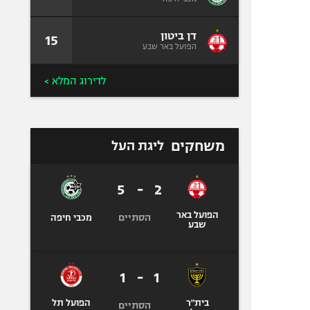
דן ביטון
15
הפועל באר שבע
לדירוג המלא >
משחקים
ליגת העל
5
-
2
הפועל באר
הסתיים
מכבי חיפה
שבע
1
-
1
בית"ר
הפועל תל
הסתיים