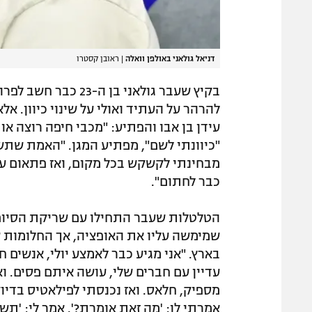
דניאל גולאני באולפן וואלה
|
ראובן קסטרו
בקיץ שעבר גולאני בן
להרהר על העתיד ואולי על שינוי כיוון. א
עידן בן אבו והפתיע: "מכבי חיפה רוצה או
"כיוונתי לשם", מפתיע המגן. "האמת שתשמ
מבחינתי לקשקש בכל מקום, ואז פתאום עידן
כבר לחתום".
הטלטלות שעבר התחילו עם שריקת הסיום ש
שמימשה עליו את האופציה, אך החלומות ש
בארץ. "אני מגיע כבר לאמצע יולי, אנשים ח
עדיין עם חברים שלי, עושה איתם פסים. וא
מספיק, חלאס. ואז נכנסתי לפילאטיס בדיוק
אמרתי לו: 'מה זאת אומרת?'. אמר לי: 'ת