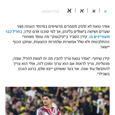
"מחצית בשכונה" – פודקאסט
א
א
א
אופניים
א
(גודל טקסט)
ספורט מוטורי
משתתפים וזוכים בפרסים
אמיר גנאח לא סיפק מספרים מרשימים במיוחד העונה (שני
שערים ושישה בישולים בליגה), אך לפי סוכנו אדם קידן,
בחו"ל כבר
כדורמים
מעוניינים בו
. קידן הסביר ב"קיקטוק" מה עומד מאחורי
תקנון משתתפים וזוכים בפרסים
טניס
ההתלבטות ולא שלל אפשרות שלמרות ההצעות, שחקן הכנף
יישאר.
פוטבול אמריקאי NFL
תקנון עבור פעילות אלקטרה
קידן שיתף: "אמיר גנאח צריך להבין מה זה לצאת לחו"ל. שפה,
גיימינג E-Sports
בייסבול MLB
מנטליות, צריך לראות אם הוא ערוך ומוכן לזה, אולי הוא צריך
תקנון עבור פעילות ספורט 1 – "מרלן"
להתבשל עוד שנה. אני בעד ששחקן ייצא שלם, ברגע הנכון
ספורט אתגרי ואקסטרים
בשבילו".
תנאי שימוש
אומנויות לחימה
מדיניות פרטיות
גיימינג E-Sports
תקנון פעילות ספורט 1