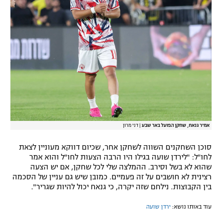
רשיון להקרנה פומבית לבית עסק
הצטרפות לחבילת הערוצים
לוח דרושים – ג'ובנט
תגיות
המגזין
אמיר גנאח, שחקן הפועל באר שבע
|
דני מרון
סוכן השחקנים השווה לשחקן אחר, שכיום דווקא מעוניין לצאת
לחו"ל: "לירדן שועה בגילו היו הרבה הצעות לחו"ל והוא אמר
שהוא לא בשל וסירב. ההמלצה שלי לכל שחקן, אם יש הצעה
רצינית לא חושבים על זה פעמיים. כמובן שיש גם עניין של הסכמה
בין הקבוצות. נילחם שזה יקרה, כי גנאח יכול להיות שגריר".
עוד באותו נושא:
ירדן שועה