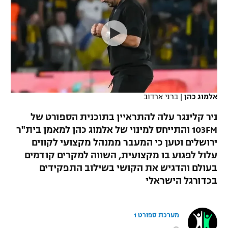
כדורסל נשים
נבחרת ישראל
יורוליג
ליגה ספרדית
טניס
VOD
מכבי תל אביב
מכבי חיפה
יורוקאפ
ליגה איטלקית
כדוריד
הפועל חולון
בית"ר ירושלים
רץ ברשת
ליגה צרפתית
כדורעף
הפועל ירושלים
מכבי תל אביב
ליגה הולנדית
אלמוג כהן
|
ברני ארדוב
שחייה
תוצאות
דני אבדיה
הפועל תל אביב
ניר קלינגר עלה להתראיין בתוכנית הספורט של
ליגה טורקית
ג'ודו
103FM והתייחס למינוי של אלמוג כהן למאמן בית"ר
הפועל חיפה
לוח שידורים
ירושלים וטען כי המעבר ממנהל מקצועי לקווים
ליגה סינית
אגרוף
עלול לפגוע בו מקצועית, השווה למקרים קודמים
הפועל באר שבע
בעולם והדגיש את הקושי בשילוב התפקידים
ליגה ברזילאית
ברחבה
ספורט אולימפי
בכדורגל הישראלי
מכבי נתניה
ליגות נוספות
UFC
"מעל הליגה" – פודקאסט
בני יהודה
מערכת ספורט 1
היאבקות WWE