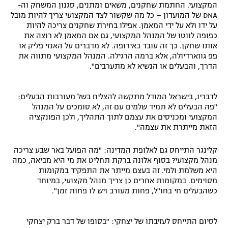
המקצועי. החתמת שחקנים, משאים ומתנים, סגנון המשחק וה-
DNA של המועדון – כל מה שקשור לצד המקצועי צריך להיות מובל
על ידו ולא על ידי המאמן. אפילו בחירת שחקנים צריכה להיות
כפופה לווטו של המנהל המקצועי, גם אם המאמן לא רוצה את
אותו שחקן. כך זה עובד באירופה. לא מדברים על האנזי פליק או
פפ גווארדיולה, אלא ברמה הרגילה. המנהל המקצועי מתווה את
הדרך, והבעלים או הנשיא לא מתערבים".
לדבריו, בישראל המודל מתקשה להצליח בשל מעורבות הבעלים:
"פה הבעלים לא תמיד שלמים עם זה, לא סומכים על המנהל
המקצועי ומכניסים את עצמם לתוך התהליך, ולכן הפונקציה
הזאת מייתרת את עצמה".
קלינגר התייחס גם לאלופת המדינה: "מה הפועל באר שבע צריכה
מנהל מקצועי? בסוף אלונה ברקת תחליט את מי היא מביאה, כמה
היא משלמת ולמי. זה בעצם מייתר את התפקיד במקומות
מסוימים. במקומות אחרים כן צריך מנהל מקצועי, במיוחד
כשהבעלים חי בחו"ל, פחות מעורב ויש לו פחות זמן".
לסיום התייחס לעזיבתו של יצחקי: "בסופו של דבר ברק יצחקי