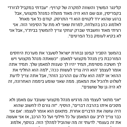
קלינגר המשיך והשווה למקרה של קרויף: "עבדתי במקביל לג'ורדי
בקפריסין, וגם שם הוא היה מאוד מוצלח כמנהל מקצועי, אבל
ברגע שהוא ירד לקווים הוא די התרסק. קודם כל אני מאחל
לאלמוג כהן בהצלחה, למרות שאני לא מת על הסיפור הזה. אני
רציתי מאוד וחשבתי שברק יצחקי צריך להמשיך בבית"ר, אבל אני
לא בקיא לעומק בכל הפרטים".
בהמשך הסביר קפטן נבחרת ישראל לשעבר את מערכת היחסים
המורכבת בין מנהל מקצועי למאמן: "כשאתה מנהל מקצועי ויש
לך חשיבה מסוימת, תמיד יהיו לך טענות למאמן שלך. תמיד אתה
אומר לעצמך 'הוא היה צריך לעשות ככה', 'למה הוא החליף את
ההוא' או 'למה הוא עלה עם ההרכב הזה?', אבל אתה צריך לדעת
לשלוט ולהכיל את המאמן. ממה שאני שומע ביממה האחרונה, זה
לא היה גן של שושנים".
"אני מתאר לעצמי מה מרגיש מנהל מקצועי שעובד עם מאמן ולא
מסכים איתו בהרבה דברים", הוסיף. "זה גורם לו לחשוב שהוא
היה עושה את הדברים אחרת. פתאום הוא אומר לעצמו: 'אם אני
כבר צריך לריב עם המאמן על כל חילוף ועל כל הרכב, אז אני אעשה
את זה בעצמי'. לדעתי זה מה שהוביל למהלך הזה. בנוסף, אלמוג