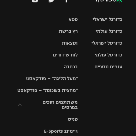
כדורגל ישראלי
VOD
כדורגל עולמי
רץ ברשת
ליגת העל
כדורסל ישראלי
תוצאות
ליגת
ליגה לאומית
האלופות
כדורסל עולמי
לוח שידורים
ליגת ווינר
סל
גביע הטוטו
ענפים נוספים
ברחבה
ליגה
NBA
אירופית
"מעל הליגה" – פודקאסט
ליגה לאומית
ליגיונרים
טניס
יורוליג
ליגה אנגלית
"מחצית בשכונה" – פודקאסט
כדורסל נשים
גביע המדינה
כדוריד
יורוקאפ
ליגה גרמנית
משתתפים וזוכים
בפרסים
מכבי תל
נבחרת
כדורעף
אביב
ישראל
ליגה
טניס
ספרדית
תקנון משתתפים
שחייה
הפועל חולון
מכבי חיפה
וזוכים בפרסים
גיימינג E-Sports
ליגה