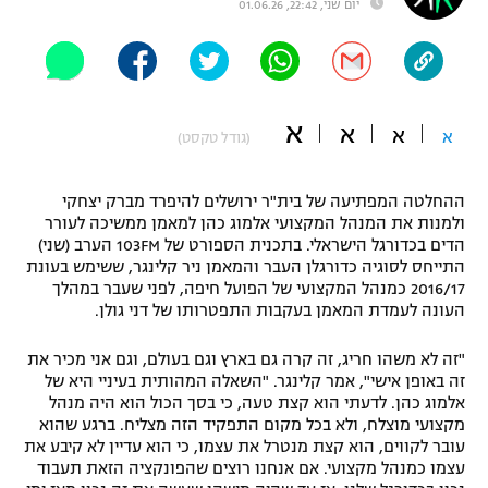
יום שני, 22:42, 01.06.26
"מחצית בשכונה" – פודקאסט
אופניים
ספורט מוטורי
משתתפים וזוכים בפרסים
א
א
א
א
(גודל טקסט)
כדורמים
תקנון משתתפים וזוכים בפרסים
טניס
פוטבול אמריקאי NFL
ההחלטה המפתיעה של בית"ר ירושלים להיפרד מברק יצחקי
תקנון עבור פעילות אלקטרה
ולמנות את המנהל המקצועי אלמוג כהן למאמן ממשיכה לעורר
הדים בכדורגל הישראלי. בתכנית הספורט של 103FM הערב (שני)
גיימינג E-Sports
בייסבול MLB
התייחס לסוגיה כדורגלן העבר והמאמן ניר קלינגר, ששימש בעונת
תקנון עבור פעילות ספורט 1 – "מרלן"
2016/17 כמנהל המקצועי של הפועל חיפה, לפני שעבר במהלך
ספורט אתגרי ואקסטרים
העונה לעמדת המאמן בעקבות התפטרותו של דני גולן.
תנאי שימוש
אומנויות לחימה
"זה לא משהו חריג, זה קרה גם בארץ וגם בעולם, וגם אני מכיר את
זה באופן אישי", אמר קלינגר. "השאלה המהותית בעיניי היא של
מדיניות פרטיות
אלמוג כהן. לדעתי הוא קצת טעה, כי בסך הכול הוא היה מנהל
גיימינג E-Sports
מקצועי מוצלח, ולא בכל מקום התפקיד הזה מצליח. ברגע שהוא
עובר לקווים, הוא קצת מנטרל את עצמו, כי הוא עדיין לא קיבע את
תקנון פעילות ספורט 1
עצמו כמנהל מקצועי. אם אנחנו רוצים שהפונקציה הזאת תעבוד