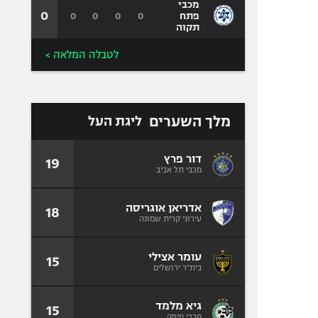
מכבי
0
0
0
0
0
פתח
תקוה
לטבלה המלאה >
מלך השערים
ליגת העל
דור פרץ
19
מכבי תל אביב
אדריאן אוגריסה
18
עירוני קרית שמונה
עומר אצילי
15
בית"ר ירושלים
גיא מלמד
15
מכבי חיפה