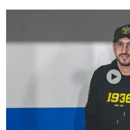
ל אביב
ליגה טורקית
תל אביב
ליגה סינית
חיפה
ליגה ברזילאית
באר שבע
ליגות נוספות
תניה
דה