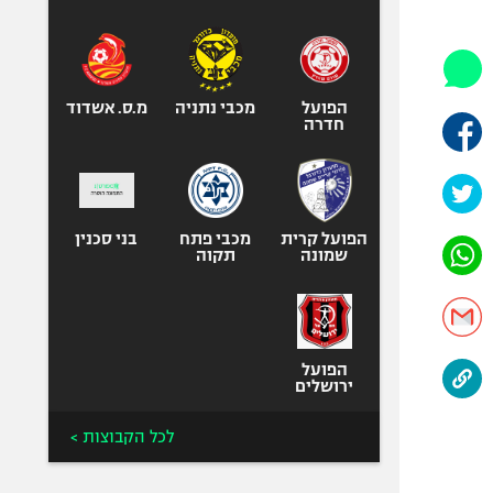
היאבקות WWE
אופניים
ספורט מוטורי
כדורמים
הפועל
מכבי נתניה
מ.ס. אשדוד
חדרה
פוטבול אמריקאי NFL
בייסבול MLB
ספורט אתגרי
ואקסטרים
הפועל קרית
מכבי פתח
בני סכנין
שמונה
תקוה
אומנויות לחימה
גיימינג E-Sports
הפועל
ירושלים
לכל הקבוצות >