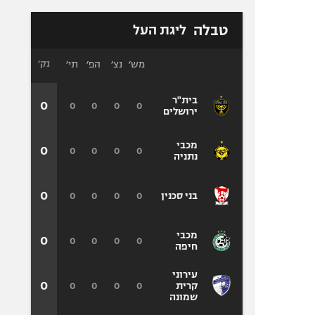
טבלה
ליגת העל
מש׳
נצ׳
הפ׳
תי׳
נק׳
בית"ר
0
0
0
0
0
ירושלים
מכבי
0
0
0
0
0
נתניה
0
0
0
0
0
בני סכנין
מכבי
0
0
0
0
0
חיפה
עירוני
0
0
0
0
0
קרית
שמונה