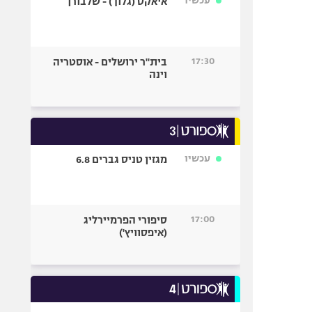
עכשיו
איאקס (גלוך) - שלבורן
17:30
בית"ר ירושלים - אוסטריה
וינה
עכשיו
מגזין טניס גברים 6.8
17:00
סיפורי הפרמיירליג
(איפסוויץ')