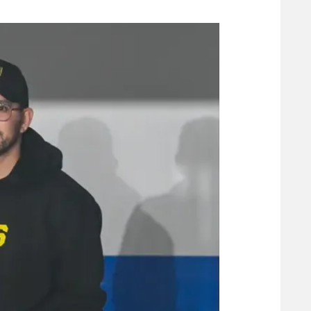
משתתפים וזוכים בפרסים
מכבי ת
הפועל 
תקנון משתתפים וזוכים בפרסים
הפועל 
תקנון עבור פעילות אלקטרה
הפועל 
תקנון עבור פעילות ספורט 1 – "מרלן"
מכבי נ
טניס
בני יהו
גיימינג E-Sports
תנאי שימוש
מדיניות פרטיות
תקנון פעילות ספורט 1
רשיון להקרנה פומבית לבית עסק
הצטרפות לחבילת הערוצים
לוח דרושים – ג'ובנט
תגיות