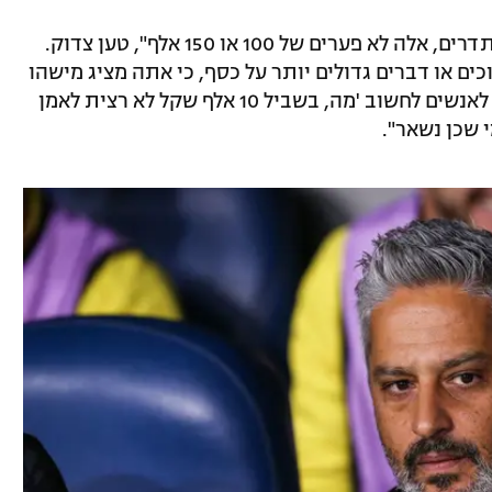
"אני חושב שזה לא על כסף, כי על כסף מסתדרים, אלה לא פערים של 100 או 150 אלף", טען צדוק.
ים או דברים גדולים יותר על כסף, כי אתה מציג מישהו
שעזב שהוא כמעט קונצנזוס, אז אתה גורם לאנשים לחשוב 'מה, בשביל 10 אלף שקל לא רצית לאמן
י שכן נשאר".