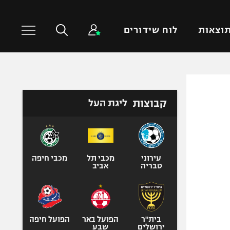
וצאות
לוח שידורים
כדורסל עולמי
ענפים נוספים
קבוצות
ליגת העל
NBA
טניס
יורוליג
כדוריד
יורוקאפ
כדורעף
שחייה
עירוני
מכבי תל
מכבי חיפה
טבריה
אביב
ג'ודו
אגרוף
ספורט אולימפי
UFC
בית"ר
הפועל באר
הפועל חיפה
ירושלים
שבע