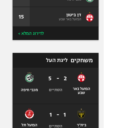
דן ביטון
15
הפועל באר שבע
לדירוג המלא >
משחקים
ליגת העל
5
-
2
הפועל באר
הסתיים
מכבי חיפה
שבע
1
-
1
בית"ר
הפועל תל
הסתיים