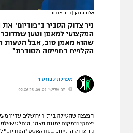
המגזין
אלמוג כהן
|
ברני ארדוב
ניר צדוק הסביר ב"פודיום" את
המקצועי למאמן וטען שמדובר ב
שהוא מאמן טוב, אבל הטעות ה
הקלפים בחפיסה מסודרת"
מערכת ספורט 1
יום שלישי, 09:09, 02.06.26
הפצצה שהטילה בית"ר ירושלים עדיין מעל
יצחקי ובמקום למנות מאמן, הוחלט שאלמוג
ניר צדוק התייחס בפודקאסט "הפודיום" ל