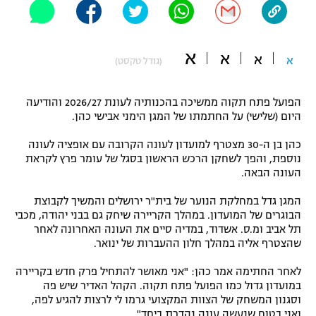
"מחצית בשכונה" – פודקאסט
אופניים
א
א
א
א
(גודל טקסט)
ספורט מוטורי
משתתפים וזוכים בפרסים
כדורמים
הפועל פתח תקוה ממשיכה בהכנותיה לעונת 2026/27 והודיעה
תקנון משתתפים וזוכים בפרסים
טניס
היום (שלישי) על החתמתו של המגן הימני אבישי כהן.
פוטבול אמריקאי NFL
תקנון עבור פעילות אלקטרה
כהן בן ה-30 מצטרף למועדון לעונה הקרובה עם אופציה לעונה
נוספת, והפך לשחקן הרכש הראשון בסגל של עומר פרץ לקראת
גיימינג E-Sports
בייסבול MLB
העונה הבאה.
תקנון עבור פעילות ספורט 1 – "מרלן"
ספורט אתגרי ואקסטרים
המגן גדל במחלקת הנוער של בית"ר ירושלים והמשיך לקבוצת
תנאי שימוש
הבוגרים של המועדון. במהלך הקריירה שיחק גם בבני יהודה, מכבי
תל אביב ומ.ס. אשדוד, במדיה סיים את העונה האחרונה לאחר
אומנויות לחימה
שהצטרף אליה במהלך חלון ההעברות של ינואר.
מדיניות פרטיות
גיימינג E-Sports
לאחר החתימה אמר כהן: "אני מאושר להתחיל פרק חדש בקריירה
במועדון גדול כמו הפועל פתח תקוה. הקהל האדיר שיש פה
תקנון פעילות ספורט 1
וסגנון המשחק של הצוות המקצועי גרמו לי לרצות להגיע לפה,
ואני בטוח שנעשה עונה נהדרת ביחד".