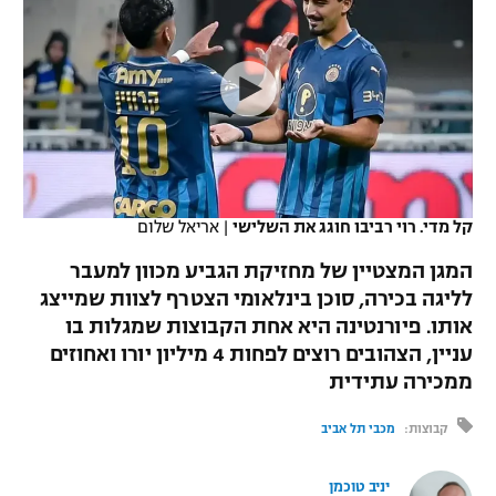
כדורסל נשים
נבחרת ישראל
יורוליג
ליגה ספרדית
טניס
VOD
מכבי תל אביב
מכבי חיפה
יורוקאפ
ליגה איטלקית
כדוריד
הפועל חולון
בית"ר ירושלים
רץ ברשת
ליגה צרפתית
כדורעף
הפועל ירושלים
מכבי תל אביב
ליגה הולנדית
שחייה
תוצאות
קל מדי. רוי רביבו חוגג את השלישי
|
אריאל שלום
דני אבדיה
הפועל תל אביב
ליגה טורקית
המגן המצטיין של מחזיקת הגביע מכוון למעבר
ג'ודו
הפועל חיפה
לליגה בכירה, סוכן בינלאומי הצטרף לצוות שמייצג
לוח שידורים
ליגה סינית
אותו. פיורנטינה היא אחת הקבוצות שמגלות בו
אגרוף
הפועל באר שבע
עניין, הצהובים רוצים לפחות 4 מיליון יורו ואחוזים
ליגה ברזילאית
ברחבה
ממכירה עתידית
ספורט אולימפי
מכבי נתניה
ליגות נוספות
קבוצות:
מכבי תל אביב
UFC
"מעל הליגה" – פודקאסט
בני יהודה
יניב טוכמן
היאבקות WWE