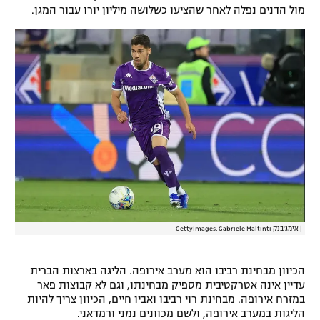
מול הדנים נפלה לאחר שהציעו כשלושה מיליון יורו עבור המגן.
רשיון להקרנה פומבית לבית עסק
הצטרפות לחבילת הערוצים
לוח דרושים – ג'ובנט
תגיות
המגזין
|
אימג'בנק GettyImages, Gabriele Maltinti
הכיוון מבחינת רביבו הוא מערב אירופה. הליגה בארצות הברית
עדיין אינה אטרקטיבית מספיק מבחינתו, וגם לא קבוצות פאר
במזרח אירופה. מבחינת רוי רביבו ואביו חיים, הכיוון צריך להיות
הליגות במערב אירופה, ולשם מכוונים נמני ורמדאני.