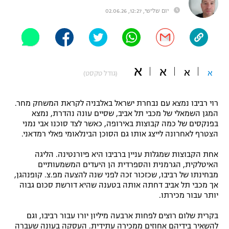
יום שלישי, 12:27, 02.06.26
"מחצית בשכונה" – פודקאסט
אופניים
ספורט מוטורי
משתתפים וזוכים בפרסים
א
א
כדורמים
א
א
(גודל טקסט)
תקנון משתתפים וזוכים בפרסים
טניס
פוטבול אמריקאי NFL
תקנון עבור פעילות אלקטרה
רוי רביבו נמצא עם נבחרת ישראל באלבניה לקראת המשחק מחר.
המגן השמאלי של מכבי תל אביב, שסיים עונה נהדרת, נמצא
גיימינג E-Sports
בייסבול MLB
בפנקסים של כמה קבוצות באירופה, כאשר לצד סוכנו אבי נמני
תקנון עבור פעילות ספורט 1 – "מרלן"
הצטרף לאחרונה לייצג אותו גם הסוכן הבינלאומי פאלי רמדאני.
ספורט אתגרי ואקסטרים
תנאי שימוש
אחת הקבוצות שמגלות עניין ברביבו היא פיורנטינה. הליגה
האיטלקית, הגרמנית והספרדית הן היעדים המשמעותיים
אומנויות לחימה
מבחינתו של רביבו, שכזכור זכה לפני שנה להצעה מפ.צ. קופנהגן,
אך מכבי תל אביב דחתה אותה בטענה שהיא דורשת סכום גבוה
מדיניות פרטיות
גיימינג E-Sports
יותר עבור מכירתו.
בקרית שלום רוצים לפחות ארבעה מיליון יורו עבור רביבו, וגם
תקנון פעילות ספורט 1
להשאיר בידיהם אחוזים ממכירה עתידית. העסקה בעונה שעברה