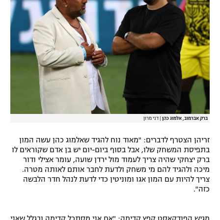
רשיון להקרנה פומבית לבית עסק
הצטרפות לחבילת הערוצים
לוח דרושים – ג'ובנט
תגיות
המגזין
ברק אברמוב, אלמוג כהן
|
דני מרון
זריהן הצטרף לדברים: "מאוד נוח להגיד שאלמוג כהן עשה המון
בתפיסת המשחק שלו, אבל בסוף ביום-יום יש בן אדם שקוראים לו
ברק יצחקי שהיה צריך לעמוד מול ירדן שועה, עומר אצילי ודור
מיכה ולהגיד להם מי משחק ולדעת לחבר אותם לאותה מטרה.
צריך להיות עם המון אגו ומוניטין כדי לדעת לנהל חדר הלבשה
כזה".
מגיש הפודקאסט קפץ קדימה: "אם אני מסתכל קדימה ובגלל שאני