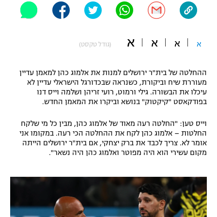
"מחצית בשכונה" – פודקאסט
אופניים
א
א
א
ספורט מוטורי
א
משתתפים וזוכים בפרסים
(גודל טקסט)
כדורמים
ההחלטה של בית"ר ירושלים למנות את אלמוג כהן למאמן עדיין
תקנון משתתפים וזוכים בפרסים
טניס
מעוררת שיח וביקורת, כשנראה שבכדורגל הישראלי עדיין לא
פוטבול אמריקאי NFL
עיכלו את הבשורה. גילי ורמוט, רועי זריהן ושלמה וייס דנו
תקנון עבור פעילות אלקטרה
בפודקאסט "קיקטוק" בנושא וביקרו את המאמן החדש.
גיימינג E-Sports
בייסבול MLB
תקנון עבור פעילות ספורט 1 – "מרלן"
וייס טען: "החלטה רעה מאוד של אלמוג כהן, מבין כל מי שלקח
החלטות – אלמוג כהן לקח את ההחלטה הכי רעה. במקומו אני
ספורט אתגרי ואקסטרים
אומר לא. צריך לכבד את ברק יצחקי, אם בית"ר ירושלים הייתה
תנאי שימוש
מקום עשירי הוא היה מפוטר ואלמוג כהן היה נשאר".
אומנויות לחימה
מדיניות פרטיות
גיימינג E-Sports
תקנון פעילות ספורט 1