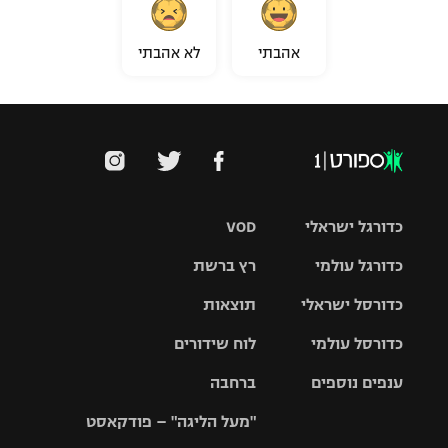
אהבתי
לא אהבתי
כדורגל ישראלי
VOD
כדורגל עולמי
רץ ברשת
ליגת העל
כדורסל ישראלי
תוצאות
ליגת
ליגה לאומית
האלופות
כדורסל עולמי
לוח שידורים
ליגת ווינר
סל
גביע הטוטו
ענפים נוספים
ברחבה
ליגה
NBA
אירופית
"מעל הליגה" – פודקאסט
ליגה לאומית
ליגיונרים
טניס
יורוליג