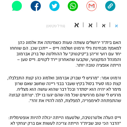
"מחצית בשכונה" – פודקאסט
אופניים
א
א
א
ספורט מוטורי
א
משתתפים וזוכים בפרסים
(גודל טקסט)
כדורמים
האם בית"ר ירושלים עשתה טעות כשמינתה את אלמוג כהן
תקנון משתתפים וזוכים בפרסים
טניס
למאמן? מבחינת גילי ורמוט ושלמה וייס – ייתכן שכן. הם שוחחו
פוטבול אמריקאי NFL
יחד עם רועי זריהן ב"קיקטוק" על ההחלטה של ברק אברמוב
תקנון עבור פעילות אלקטרה
והמנהל המקצועי, שקבעו שהאחרון יירד לקווים. וייס טען –
גיימינג E-Sports
הייתה אופציה טובה יותר.
בייסבול MLB
תקנון עבור פעילות ספורט 1 – "מרלן"
ורמוט אמר: "מרגיש לי שברק אברמוב ואלמוג כהן קצת התבלבלו,
ספורט אתגרי ואקסטרים
קצת כמו סעיד בסול בקיץ שעבר בבני ריינה שחשב שאם שרון
תנאי שימוש
מימר לא יהיה הוא יסתדר ובכל דבר שהוא עושה הוא מצליח.
אומנויות לחימה
מרגיש לי שהם מרגישים שכל מה שהם יגעו בו ילך. יצרתם קבוצה
שהתפתחה לאימפריה, למפלצת, למה להזיז את זה?".
מדיניות פרטיות
גיימינג E-Sports
וייס העלה אלטרנטיבה, שלטעמו הייתה יכולה להיות אופטימלית:
תקנון פעילות ספורט 1
"הדבר הכי טוב שבית"ר הייתה צריכה לעשות אם ברק יצחקי לא