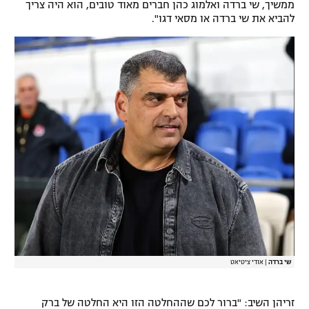
ממשיך, שי ברדה ואלמוג כהן חברים מאוד טובים, הוא היה צריך
רשיון להקרנה פומבית לבית עסק
להביא את שי ברדה או מסאי דגו".
הצטרפות לחבילת הערוצים
לוח דרושים – ג'ובנט
תגיות
המגזין
שי ברדה
|
אודי ציטיאט
זריהן השיב: "ברור לכם שההחלטה הזו היא החלטה של ברק