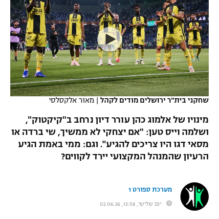
כדורסל נשים
נבחרת ישראל
יורוליג
ליגה ספרדית
טניס
VOD
מכבי תל אביב
מכבי חיפה
יורוקאפ
ליגה איטלקית
כדוריד
הפועל חולון
בית"ר ירושלים
רץ ברשת
ליגה צרפתית
כדורעף
הפועל ירושלים
מכבי תל אביב
ליגה הולנדית
שחייה
תוצאות
שחקני בית"ר ירושלים מודים לקהל
|
מאור אלקסלסי
דני אבדיה
הפועל תל אביב
ליגה טורקית
מינויו של אלמוג כהן עורר דיון נרחב ב"קיקטוק",
ג'ודו
הפועל חיפה
ושלמה וייס טען: "אם יצחקי לא ממשיך, שי ברדה או
לוח שידורים
ליגה סינית
מסאי דגו היו צריכים להגיע". וגם: ממי באמת הגיע
אגרוף
הפועל באר שבע
הרעיון שהמנהל המקצועי יירד לקווים?
ליגה ברזילאית
ברחבה
ספורט אולימפי
מכבי נתניה
ליגות נוספות
מערכת ספורט 1
UFC
"מעל הליגה" – פודקאסט
בני יהודה
יום שלישי, 13:58, 02.06.26
היאבקות WWE