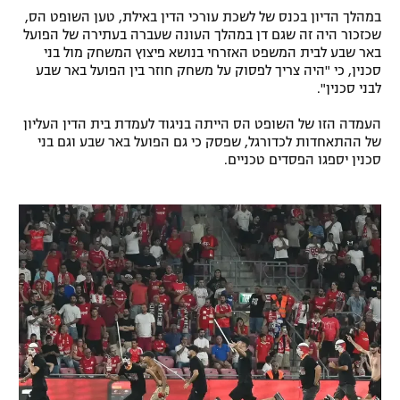
במהלך הדיון בכנס של לשכת עורכי הדין באילת, טען השופט הס,
רשיון להקרנה פומבית לבית עסק
שכזכור היה זה שגם דן במהלך העונה שעברה בעתירה של הפועל
באר שבע לבית המשפט האזרחי בנושא פיצוץ המשחק מול בני
הצטרפות לחבילת הערוצים
סכנין, כי "היה צריך לפסוק על משחק חוזר בין הפועל באר שבע
לבני סכנין".
לוח דרושים – ג'ובנט
העמדה הזו של השופט הס הייתה בניגוד לעמדת בית הדין העליון
של ההתאחדות לכדורגל, שפסק כי גם הפועל באר שבע וגם בני
תגיות
סכנין יספגו הפסדים טכניים.
המגזין