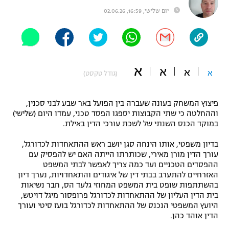
יום שלישי, 16:59, 02.06.26
"מחצית בשכונה" – פודקאסט
אופניים
ספורט מוטורי
משתתפים וזוכים בפרסים
א
א
כדורמים
א
א
(גודל טקסט)
תקנון משתתפים וזוכים בפרסים
טניס
פוטבול אמריקאי NFL
תקנון עבור פעילות אלקטרה
פיצוץ המשחק בעונה שעברה בין הפועל באר שבע לבני סכנין,
וההחלטה כי שתי הקבוצות יספגו הפסד טכני, עמדו היום (שלישי)
גיימינג E-Sports
בייסבול MLB
במוקד הכנס השנתי של לשכת עורכי הדין באילת.
תקנון עבור פעילות ספורט 1 – "מרלן"
ספורט אתגרי ואקסטרים
בדיון משפטי, אותו הינחה סגן יושב ראש ההתאחדות לכדורגל,
תנאי שימוש
עורך הדין מורן מאירי, שכותרתו הייתה האם יש להפסיק עם
ההפסדים הטכניים ועד כמה צריך לאפשר לבתי המשפט
אומנויות לחימה
האזרחיים להתערב בבתי דין של איגודים והתאחדויות, נערך דיון
בהשתתפות שופט בית המשפט המחוזי גלעד הס, חבר נשיאות
מדיניות פרטיות
גיימינג E-Sports
בית הדין העליון של ההתאחדות לכדורגל פרופסור מיגל דויטש,
היועץ המשפטי הנכנס של ההתאחדות לכדורגל בועז סיטי ועורך
הדין אוהד כהן.
תקנון פעילות ספורט 1