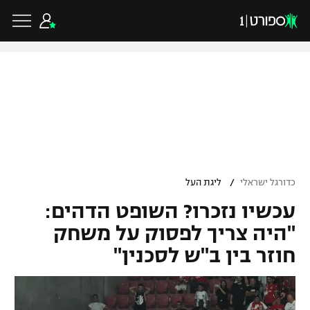
כדורגל ישראלי
ליגת העל
כדורגל עולמי
/
כדורגל ישראלי
ליגת העל
ליגה לאומית
עכשיו נזכרו? השופט הדהים:
ליגת האלופות
כדורסל ישראלי
גביע הטוטו
"היה צריך לפסוק על משחק
ליגה אירופית
חוזר בין ב"ש לסכנין"
ליגת ווינר סל
ליגיונרים
כדורסל עולמי
ליגה אנגלית
ליגה לאומית
גביע המדינה
NBA
ליגה גרמנית
ענפים נוספים