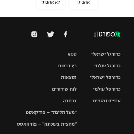
אהבתי
לא אהבתי
כדורגל ישראלי
VOD
כדורגל עולמי
רץ ברשת
ליגת העל
כדורסל ישראלי
תוצאות
ליגת
ליגה לאומית
האלופות
כדורסל עולמי
לוח שידורים
ליגת ווינר
סל
גביע הטוטו
ענפים נוספים
ברחבה
ליגה
NBA
אירופית
"מעל הליגה" – פודקאסט
ליגה לאומית
ליגיונרים
טניס
יורוליג
ליגה אנגלית
"מחצית בשכונה" – פודקאסט
כדורסל נשים
גביע המדינה
כדוריד
יורוקאפ