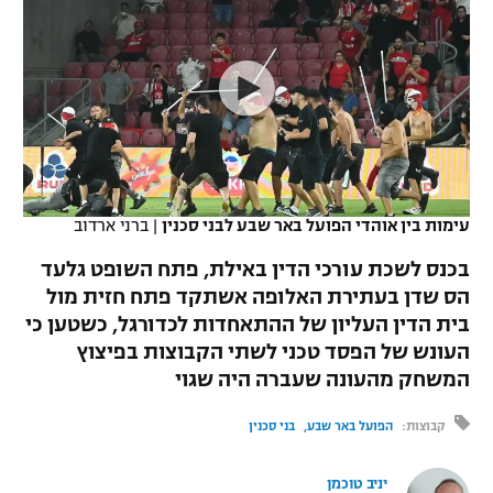
כדורסל נשים
נבחרת ישראל
יורוליג
ליגה ספרדית
טניס
VOD
מכבי תל אביב
מכבי חיפה
יורוקאפ
ליגה איטלקית
כדוריד
הפועל חולון
בית"ר ירושלים
רץ ברשת
ליגה צרפתית
כדורעף
הפועל ירושלים
מכבי תל אביב
ליגה הולנדית
שחייה
תוצאות
עימות בין אוהדי הפועל באר שבע לבני סכנין
|
ברני ארדוב
דני אבדיה
הפועל תל אביב
ליגה טורקית
בכנס לשכת עורכי הדין באילת, פתח השופט גלעד
ג'ודו
הפועל חיפה
הס שדן בעתירת האלופה אשתקד פתח חזית מול
לוח שידורים
ליגה סינית
בית הדין העליון של ההתאחדות לכדורגל, כשטען כי
אגרוף
הפועל באר שבע
העונש של הפסד טכני לשתי הקבוצות בפיצוץ
ליגה ברזילאית
ברחבה
המשחק מהעונה שעברה היה שגוי
ספורט אולימפי
מכבי נתניה
ליגות נוספות
קבוצות:
הפועל באר שבע
בני סכנין
UFC
"מעל הליגה" – פודקאסט
בני יהודה
יניב טוכמן
היאבקות WWE