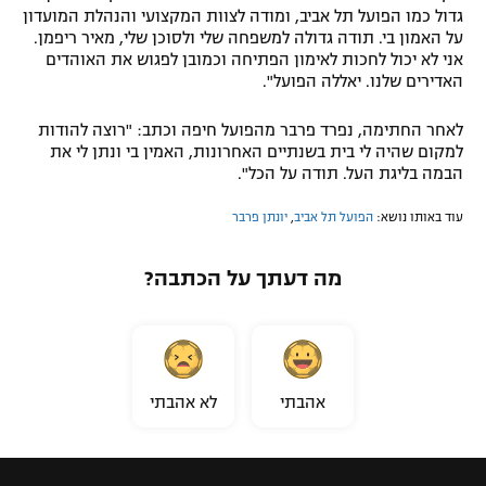
גדול כמו הפועל תל אביב, ומודה לצוות המקצועי והנהלת המועדון
רשיון להקרנה פומבית לבית עסק
על האמון בי. תודה גדולה למשפחה שלי ולסוכן שלי, מאיר ריפמן.
אני לא יכול לחכות לאימון הפתיחה וכמובן לפגוש את האוהדים
הצטרפות לחבילת הערוצים
האדירים שלנו. יאללה הפועל".
לאחר החתימה, נפרד פרבר מהפועל חיפה וכתב: "רוצה להודות
לוח דרושים – ג'ובנט
למקום שהיה לי בית בשנתיים האחרונות, האמין בי ונתן לי את
הבמה בליגת העל. תודה על הכל".
תגיות
עוד באותו נושא:
הפועל תל אביב
,
יונתן פרבר
המגזין
מה דעתך על הכתבה?
אהבתי
לא אהבתי