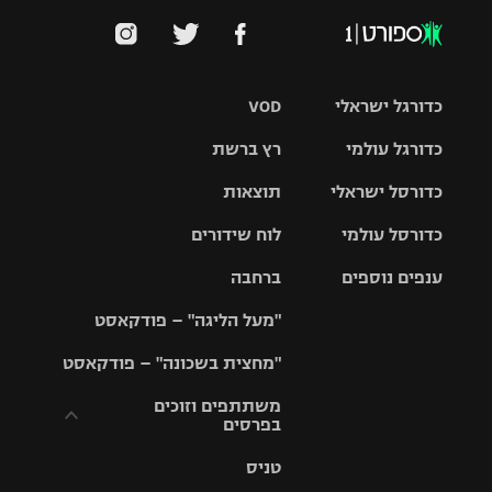
כדורגל ישראלי
VOD
כדורגל עולמי
רץ ברשת
ליגת העל
כדורסל ישראלי
תוצאות
ליגת
ליגה לאומית
האלופות
כדורסל עולמי
לוח שידורים
ליגת ווינר
סל
גביע הטוטו
ענפים נוספים
ברחבה
ליגה
NBA
אירופית
"מעל הליגה" – פודקאסט
ליגה לאומית
ליגיונרים
טניס
יורוליג
ליגה אנגלית
"מחצית בשכונה" – פודקאסט
כדורסל נשים
גביע המדינה
כדוריד
יורוקאפ
ליגה גרמנית
משתתפים וזוכים
בפרסים
מכבי תל
נבחרת
כדורעף
אביב
ישראל
ליגה
טניס
ספרדית
תקנון משתתפים