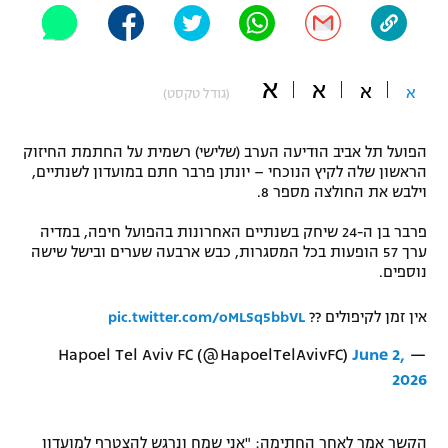
"מחצית בשכונה" – פודקאסט
אופניים
א
א
ספורט מוטורי
א
א
משתתפים וזוכים בפרסים
(גודל טקסט)
כדורמים
הפועל תל אביב הודיעה הערב (שלישי) רשמית על החתמת החיזוק
תקנון משתתפים וזוכים בפרסים
טניס
הראשון שלה לקיץ הנוכחי – יונתן פרבר חתם במועדון לשנתיים,
פוטבול אמריקאי NFL
וילבש את החולצה מספר 8.
תקנון עבור פעילות אלקטרה
גיימינג E-Sports
פרבר בן ה-24 שיחק בשנתיים האחרונות בהפועל חיפה, במדיה
בייסבול MLB
תקנון עבור פעילות ספורט 1 – "מרלן"
ערך 57 הופעות בכל המסגרות, כבש ארבעה שערים ובישל שישה
נוספים.
ספורט אתגרי ואקסטרים
תנאי שימוש
אין זמן לקיפולים ??️
pic.twitter.com/oMLSq5bbVL
אומנויות לחימה
June 2,
— Hapoel Tel Aviv FC (@HapoelTelAvivFC)
מדיניות פרטיות
גיימינג E-Sports
2026
תקנון פעילות ספורט 1
הקשר אמר לאחר החתימה: "אני שמח ונרגש להצטרף למועדון