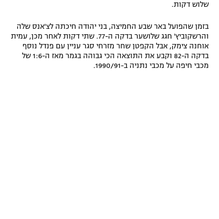
שלוש דקות.
רשיון להקרנה פומבית לבית עסק
בזמן שהפועל באר שבע החמיצה, בני יהודה חיכתה לצ'אנס שלה
הצטרפות לחבילת הערוצים
והרשקוביץ' חגג שלושער בדקה ה-77. שתי דקות לאחר מכן, עמית
אוחנה צימק, אבל הקפטן שחר מזרחי סגר עניין עם פנדל נוסף
בדקה ה-82 וקבע את התוצאה הכי גבוהה בגמר מאז ה-1:6 של
לוח דרושים – ג'ובנט
מכבי חיפה על מכבי נתניה ב-1990/91.
תגיות
המגזין