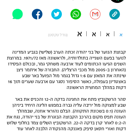
"מחצית בשכונה" – פודקאסט
אופניים
ספורט מוטורי
משתתפים וזוכים בפרסים
א
א
א
א
(גודל טקסט)
כדורמים
תקנון משתתפים וזוכים בפרסים
טניס
קבוצת הנוער של בני יהודה זכתה הערב (שלישי) בגביע המדינה
פוטבול אמריקאי NFL
לנוער בפעם השנייה בתולדותיה, ולראשונה מאז 1971/72. במרוצת
תקנון עבור פעילות אלקטרה
השנים הגיעו הכתומים לעוד ארבעה משחקי גמר, ובכולם הפסידו
גיימינג E-Sports
בייסבול MLB
(האחרון ב-2005 מול מכבי הרצליה). החבורה של איתמר ניצן
תקנון עבור פעילות ספורט 1 – "מרלן"
שינתה את המאזן עם 1:6 גדול בגמר מול הפועל באר שבע
באצטדיון בעפולה, כאשר הסיפור נסגר עם ארבעה שערים תוך 16
ספורט אתגרי ואקסטרים
תנאי שימוש
דקות במהלך המחצית הראשונה
אומנויות לחימה
סהר הרשקוביץ פתח את החגיגה בדקה ה-12 והכניס את באר
שבע למצוקה מול יריבה עליה גברה במפגש הליגה היחיד ביניהן
מדיניות פרטיות
גיימינג E-Sports
העונה (0:1 בשכונת התקווה). הבלם נהוראי אוזנה, שבמהלך
העונה תפס מקום בהרכב הקבוצה הבוגרת של בני יהודה, נגח את
ה-0:2 לאחר קרן בדקה ה-22. הרשקוביץ השלים צמד בחלוף שלוש
תקנון פעילות ספורט 1
דקות ואורי חסאן סיפק פאננקה מהנקודה הלבנה לאחר עוד