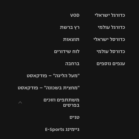
כדורגל ישראלי
VOD
כדורגל עולמי
רץ ברשת
ליגת העל
כדורסל ישראלי
תוצאות
ליגת
ליגה לאומית
האלופות
כדורסל עולמי
לוח שידורים
ליגת ווינר
סל
גביע הטוטו
ענפים נוספים
ברחבה
ליגה
NBA
אירופית
"מעל הליגה" – פודקאסט
ליגה לאומית
ליגיונרים
טניס
יורוליג
ליגה אנגלית
"מחצית בשכונה" – פודקאסט
כדורסל נשים
גביע המדינה
כדוריד
יורוקאפ
ליגה גרמנית
משתתפים וזוכים
בפרסים
מכבי תל
נבחרת
כדורעף
אביב
ישראל
ליגה
טניס
ספרדית
תקנון משתתפים
שחייה
הפועל חולון
מכבי חיפה
וזוכים בפרסים
גיימינג E-Sports
ליגה