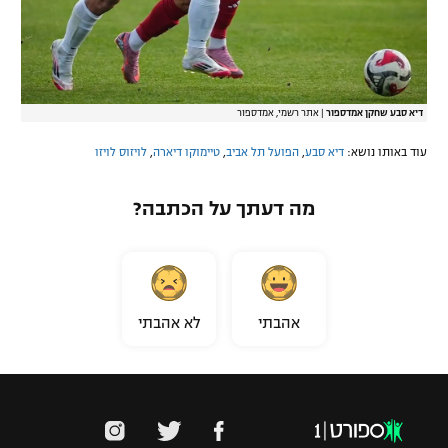
דיא סבע שחקן אמדספור
|
אתר רשמי, אמדספור
עוד באותו נושא:
דיא סבע
,
הפועל תל אביב
,
טיימוקו דיארה
,
לויזוס לויזו
מה דעתך על הכתבה?
אהבתי
לא אהבתי