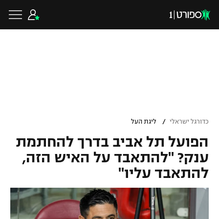
כדורגל ישראלי
ליגת העל
כדורגל עולמי
/
כדורגל ישראלי
ליגת העל
ליגה לאומית
הפועל תל אביב בדרך להחתמת
ליגת האלופות
כדורסל ישראלי
ענק? "להתאבד על האיש הזה,
גביע הטוטו
להתאבד עליו"
ליגה אירופית
ליגת ווינר סל
ליגיונרים
כדורסל עולמי
ליגה אנגלית
ליגה לאומית
גביע המדינה
NBA
ליגה גרמנית
ענפים נוספים