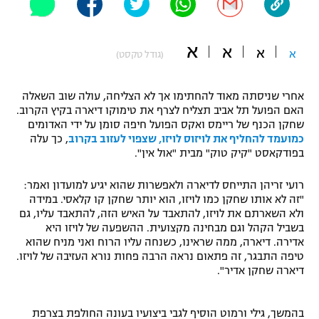
"מחצית בשכונה" – פודקאסט
אופניים
א
א
א
א
(גודל טקסט)
ספורט מוטורי
משתתפים וזוכים בפרסים
אחרי שניסתה מאוד להחתימו אך לא הצליחה, עולה שוב השאלה
כדורמים
תקנון משתתפים וזוכים בפרסים
האם הפועל תל אביב תצליח לצרף את טימוקו דיארה בקיץ הקרוב.
טניס
שחקן הכנף של ריימס ואקס הפועל חיפה סומן על ידי האדומים
פוטבול אמריקאי NFL
כמועמד להחליף את לויזוס לויזו, שצפוי לעזוב בקרוב
, כך עלה
תקנון עבור פעילות אלקטרה
בפודקאסט "קיק טוק" מבית "אול אין".
גיימינג E-Sports
בייסבול MLB
תקנון עבור פעילות ספורט 1 – "מרלן"
רועי זריהן התייחס לדיארה ולאפשרות שהוא יגיע למועדון ואמר:
"זה לא אותו שחקן כמו לויזו, הוא יותר שחקן קו קלאסי. במידה
ספורט אתגרי ואקסטרים
תנאי שימוש
ולא השארתם את לויזו, להתאבד על האיש הזה, להתאבד עליו, גם
בשביל הקהל וגם מבחינה מקצועית. ההשפעה של לויזו היא
אומנויות לחימה
אדירה. דיארה, ממה שראינו, כשנחה עליו הרוח ואני מניח שהוא
טיפה התבגר, זה פתאום נראה הרבה פחות נורא העזיבה של לויזו.
מדיניות פרטיות
גיימינג E-Sports
דיארה שחקן אדיר".
תקנון פעילות ספורט 1
בהמשך, גילי ורמוט הוסיף לגבי ביצועיו בעונה החולפת בצרפת