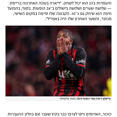
והעמדות בהן הוא יכול לשחק: "דיארה בעונה האחרונה בריימס
רשיון להקרנה פומבית לבית עסק
— שלושה שערים ושלושה בישולים ב־24 הופעות. בסוף, בהפועל
חיפה הוא שיחק גם כ־10. הקבוצה שלו סיימה במקום השישי,
מכובד, והשער האחרון שלו היה באפריל".
הצטרפות לחבילת הערוצים
לוח דרושים – ג'ובנט
תגיות
המגזין
טיימוקו דיארה במדי הפועל חיפה
|
מאור אלקסלסי
כזכור, האדומים ניסו לצרפו כבר בקיץ שעבר וגם בחלון ההעברות