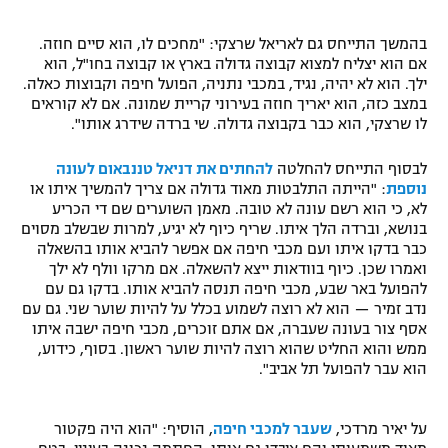
בהמשך התייחס גם לאריאל שרצקי: "מחכים לו, הוא סיים חוזה.
אם הוא יצליח למצוא קבוצה גדולה בארץ או קבוצה בחו"ל, הוא
ילך. הוא לא יהיה, נגיד, במכבי נתניה, הפועל חיפה וקבוצות כאלה.
במצב כזה, הוא יאריך חוזה בעירוני קריית שמונה. אם לא קוראים
לו שרצקי, הוא כבר בקבוצה גדולה. שי ברדה שידרג אותו".
לבסוף התייחס להחלטה
להחתים את דניאל טננבאום לעונה
נוספת
: "הייתה התלבטות מאוד גדולה אם צריך להמשיך איתו או
לא, כי הוא רשם עונה לא טובה. מאמן השוערים שם די הכריע
בנושא, וברדה הלך איתו. שריף כיוף לא יגיע, למרות שבשלב מסוים
כבר בדקו איתו ועם מכבי חיפה אם אפשר להביא אותו בהשאלה
ואמרו שכן. כיוף בוודאות ייצא להשאלה. אם מרקו וולף לא ילך
להפועל באר שבע, מכבי חיפה תנסה להביא אותו. בדקו גם עם
נדב זמיר — הוא לא רוצה לשמוע בכלל על להיות שוער שני. גם עם
אסף צור בעונה שעברה, אם אתם זוכרים, מכבי חיפה ישבה איתו
ממש והוא החליט שהוא רוצה להיות שוער ראשון. בסוף, כידוע,
הוא עבר להפועל תל אביב".
על יאיר מרדכי,
שעבר למכבי חיפה
, הוסיף: "הוא היה פקטור