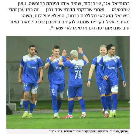
במונדיאל. אגב, שי בן דוד, שהיה איתו בפנמה בחופשה, טוען
רשיון להקרנה פומבית לבית עסק
שמרטינס — ואחרי שבדקתי הבנתי שזה נכון — זה כמו ערן זהבי
בישראל. הוא לא יכול ללכת ברחוב, הוא לא יכול לזוז, משהו
מטורף, אליל. בקריית שמונה לוקחים בחשבון שסיכוי מאוד־מאוד
הצטרפות לחבילת הערוצים
טוב שגם אוגריסה וגם מרטינס לא יישארו".
לוח דרושים – ג'ובנט
תגיות
המגזין
שרצקי, מרטינס, אוגריסה ושחקני קרית שמונה חוגגים
|
ברני ארדוב