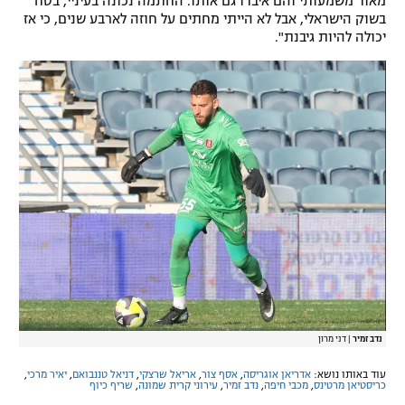
מאוד משמעותי והם איבדו גם אותו. החתמה נכונה בעיניי, בטח
בשוק הישראלי, אבל לא הייתי מחתים על חוזה לארבע שנים, כי אז
יכולה להיות גיבנת".
נדב זמיר
|
דני מרון
עוד באותו נושא:
אדריאן אוגריסה
,
אסף צור
,
אריאל שרצקי
,
דניאל טננבואם
,
יאיר מרכי
,
כריסטיאן מרטינס
,
מכבי חיפה
,
נדב זמיר
,
עירוני קרית שמונה
,
שריף כיוף