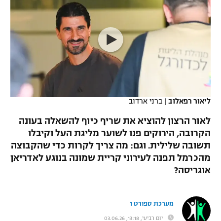
כדורסל נשים
נבחרת ישראל
יורוליג
ליגה ספרדית
טניס
VOD
מכבי תל אביב
מכבי חיפה
יורוקאפ
ליגה איטלקית
כדוריד
הפועל חולון
בית"ר ירושלים
רץ ברשת
ליגה צרפתית
כדורעף
הפועל ירושלים
מכבי תל אביב
ליגה הולנדית
שחייה
תוצאות
ליאור רפאלוב
|
ברני ארדוב
דני אבדיה
הפועל תל אביב
ליגה טורקית
לאור הרצון להוציא את שריף כיוף להשאלה בעונה
ג'ודו
הפועל חיפה
הקרובה, הירוקים פנו לשוער מליגת העל וקיבלו
לוח שידורים
ליגה סינית
תשובה שלילית. וגם: מה צריך לקרות כדי שהקבוצה
אגרוף
הפועל באר שבע
מהכרמל תפנה לעירוני קריית שמונה בנוגע לאדריאן
ליגה ברזילאית
ברחבה
אוגריסה?
ספורט אולימפי
מכבי נתניה
ליגות נוספות
UFC
"מעל הליגה" – פודקאסט
בני יהודה
מערכת ספורט 1
היאבקות WWE
יום רביעי, 13:18, 03.06.26