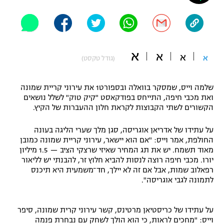
"מחצית בשכונה" – פודקאסט
אופניים
ספורט מוטורי
משתתפים וזוכים בפרסים
א
א
א
א
(גודל טקסט)
כדורמים
תקנון משתתפים וזוכים בפרסים
טניס
שלמה וייס, שמסקר בוואלה ובספורט1 את עירוני קריית שמונה
פוטבול אמריקאי NFL
ואת מכבי חיפה, התייחס בפודקאסט "קיק טוק" לשלל נושאים
תקנון עבור פעילות אלקטרה
הקשורים לשתי הקבוצות לקראת חלון ההעברות של הקיץ.
גיימינג E-Sports
בייסבול MLB
תקנון עבור פעילות ספורט 1 – "מרלן"
על עתידו של אדריאן אוגריסה, סגן מלך שערי הליגה בעונה
החולפת, אמר וייס: "אם הוא יישאר, עירוני קריית שמונה כמובן
ספורט אתגרי ואקסטרים
תנאי שימוש
מאוד תשמח. יש את תג המחיר שאיזי שרצקי הציב — 1.5 מיליון
יורו. מכבי חיפה רוצה לנסות להביא חלוץ זר, להבנתי יש לליאור
אומנויות לחימה
רפאלוב שמות, אבל אם זה לא יילך, חד־משמעית היא תיכנס
לתמונה לגבי אוגריסה".
מדיניות פרטיות
גיימינג E-Sports
על עתידו של כריסטיאן מרטינס, קשר עירוני קרית שמונה, סיפר
תקנון פעילות ספורט 1
וייס: "מחכים לראות, כי הוא הולך לשחק עם נבחרת פנמה