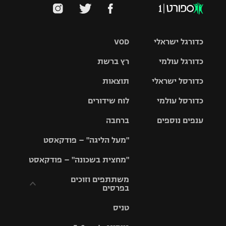
כדורגל ישראלי
VOD
כדורגל עולמי
רץ ברשת
ליגת העל
כדורסל ישראלי
תוצאות
ליגת
ליגה לאומית
האלופות
כדורסל עולמי
לוח שידורים
ליגת ווינר
סל
גביע הטוטו
ענפים נוספים
ברחבה
ליגה
NBA
אירופית
"מעל הליגה" – פודקאסט
ליגה לאומית
ליגיונרים
טניס
יורוליג
ליגה אנגלית
"מחצית בשכונה" – פודקאסט
כדורסל נשים
גביע המדינה
כדוריד
יורוקאפ
ליגה גרמנית
משתתפים וזוכים
בפרסים
מכבי תל
נבחרת
כדורעף
אביב
ישראל
ליגה
טניס
ספרדית
תקנון משתתפים
שחייה
הפועל חולון
מכבי חיפה
וזוכים בפרסים