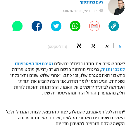
רענן ברנובסקי
"מחצית בשכונה" – פודקאסט
יום רביעי, 19:08, 03.06.26
אופניים
ספורט מוטורי
משתתפים וזוכים בפרסים
כדורמים
א
א
תקנון משתתפים וזוכים בפרסים
א
א
טניס
(גודל טקסט)
פוטבול אמריקאי NFL
תקנון עבור פעילות אלקטרה
לאחר שסיים את חוזהו בבית"ר ירושלים
וסיכם את הצטרפותו
גיימינג E-Sports
בייסבול MLB
למכבי נתניה
, גריגורי מורוזוב פרסם הערב (רביעי) פוסט פרידה
תקנון עבור פעילות ספורט 1 – "מרלן"
בחשבון האינסטגרם שלו, ובו כתב: "אחרי שלוש שנים וחצי בלתי
נשכחות, הגיע הזמן לומר תודה. אני רוצה להביע את תודתי
ספורט אתגרי ואקסטרים
תנאי שימוש
העמוקה לבית"ר ירושלים על האמון, ההזדמנות והזכות להיות
חלק מהמועדון הגדול הזה ומההיסטוריה שלו.
אומנויות לחימה
מדיניות פרטיות
גיימינג E-Sports
"תודה לכל המאמנים, להנהלה, לצוות הרפואי, לצוות המנהלי ולכל
האנשים שעובדים מאחורי הקלעים, אשר במסירות ובעבודה
הקשה שלהם תורמים למועדון מדי יום.
תקנון פעילות ספורט 1