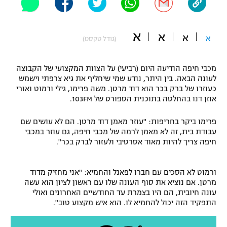
"מחצית בשכונה" – פודקאסט
אופניים
א
א
א
א
(גודל טקסט)
ספורט מוטורי
משתתפים וזוכים בפרסים
מכבי חיפה הודיעה היום (רביעי) על הצוות המקצועי של הקבוצה
כדורמים
תקנון משתתפים וזוכים בפרסים
לעונה הבאה. בין היתר, נודע שמי שיחליף את גיא צרפתי וישמש
טניס
כעוזרו של ברק בכר הוא דוד מרטן. משה פרימו, גילי ורמוט ואורי
פוטבול אמריקאי NFL
אוזן דנו בהחלטה בתוכנית הספורט של 103FM.
תקנון עבור פעילות אלקטרה
גיימינג E-Sports
בייסבול MLB
פרימו ביקר בחריפות: "עוזר מאמן דוד מרטן. הם לא עושים שם
תקנון עבור פעילות ספורט 1 – "מרלן"
עבודת בית, זה לא מאמן לרמה של מכבי חיפה, גם עוזר במכבי
חיפה צריך להיות מאוד אסרטיבי ולעזור לברק בכר".
ספורט אתגרי ואקסטרים
תנאי שימוש
אומנויות לחימה
ורמוט לא הסכים עם חברו לפאנל והחמיא: "אני מחזיק מדוד
מרטן. אם נוציא את סוף העונה שלו עם ראשון לציון הוא עשה
מדיניות פרטיות
גיימינג E-Sports
עונה חיובית, הם היו בצמרת עד החודשיים האחרונים ואולי
התפקיד הזה יכול להחמיא לו. הוא איש מקצוע טוב".
תקנון פעילות ספורט 1