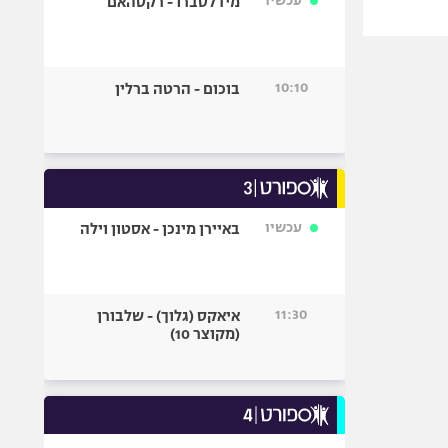
עכשיו
מידלסברו - רקסהאם
10:10
בוכום - הרטה ברלין
עכשיו
באיירן מינכן - אסטון וילה
11:30
איאקס (גלוך) - שלבורן
(מקוצר 10)