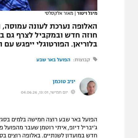
המגזין
מיגל ויטור
|
מאור אלקסלסי
האלופה נערכת לעונה עמוסה, ו
חוזה חדש ובמקביל לצרף גם בל
בלוריאן. הפורטוגלי ייפגש עם 
קבוצות:
הפועל באר שבע
יניב טוכמן
יום חמישי, 13:01, 04.06.26
הפועל באר שבע רוצה חמישה בלמים בסגל
ג'יבריל דיופ, איתי רוטמן שעבר מהפוע
חדש במועדון לשנתיים. באלופה רוצים בסגל