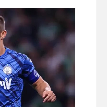
משתתפים וזוכים בפרסים
מכבי ת
הפועל 
תקנון משתתפים וזוכים בפרסים
הפועל 
תקנון עבור פעילות אלקטרה
הפועל 
תקנון עבור פעילות ספורט 1 – "מרלן"
מכבי נ
טניס
בני יהו
גיימינג E-Sports
תנאי שימוש
מדיניות פרטיות
תקנון פעילות ספורט 1
רשיון להקרנה פומבית לבית עסק
הצטרפות לחבילת הערוצים
לוח דרושים – ג'ובנט
תגיות