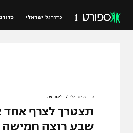
כדורגל ישראלי
כדורגל
VOD
כדורג
רץ ברשת
ליגת ה
ליגה ל
תוצאות
גביע הט
לוח שידורים
ליגיונר
ברחבה
/
גביע ה
כדורגל ישראלי
ליגת העל
נבחרת 
תצטרך לצרף אחד א
"מעל הליגה" – פודקאסט
מכבי ח
"מחצית בשכונה" – פודקאסט
שבע רוצה חמישה 
בית"ר י