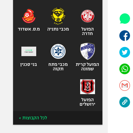
היאבקות WWE
אופניים
ספורט מוטורי
כדורמים
הפועל
מכבי נתניה
מ.ס. אשדוד
חדרה
פוטבול אמריקאי NFL
בייסבול MLB
ספורט אתגרי
ואקסטרים
הפועל קרית
מכבי פתח
בני סכנין
שמונה
תקוה
אומנויות לחימה
גיימינג E-Sports
הפועל
ירושלים
לכל הקבוצות >