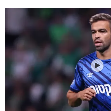
ל אביב
ליגה טורקית
תל אביב
ליגה סינית
חיפה
ליגה ברזילאית
באר שבע
ליגות נוספות
תניה
דה