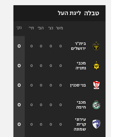
טבלה
ליגת העל
מש׳
נצ׳
הפ׳
תי׳
נק׳
בית"ר
0
0
0
0
0
ירושלים
מכבי
0
0
0
0
0
נתניה
0
0
0
0
0
בני סכנין
מכבי
0
0
0
0
0
חיפה
עירוני
0
0
0
0
0
קרית
שמונה