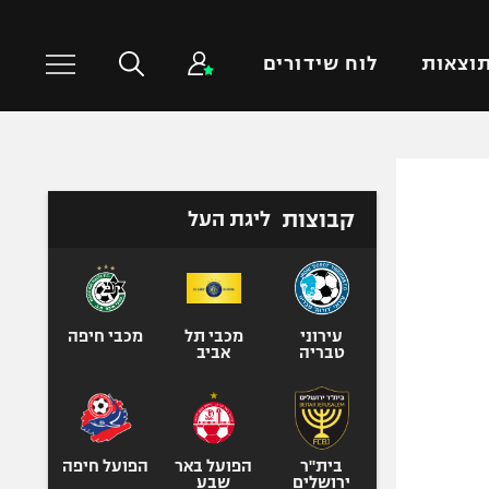
וצאות
לוח שידורים
כדורסל עולמי
ענפים נוספים
קבוצות
ליגת העל
NBA
טניס
יורוליג
כדוריד
יורוקאפ
כדורעף
שחייה
עירוני
מכבי תל
מכבי חיפה
טבריה
אביב
ג'ודו
אגרוף
ספורט אולימפי
UFC
בית"ר
הפועל באר
הפועל חיפה
ירושלים
שבע