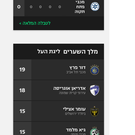
מכבי
0
0
0
0
0
פתח
תקוה
לטבלה המלאה >
מלך השערים
ליגת העל
דור פרץ
19
מכבי תל אביב
אדריאן אוגריסה
18
עירוני קרית שמונה
עומר אצילי
15
בית"ר ירושלים
גיא מלמד
15
מכבי חיפה