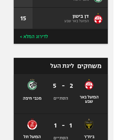
דן ביטון
15
הפועל באר שבע
לדירוג המלא >
משחקים
ליגת העל
5
-
2
הפועל באר
הסתיים
מכבי חיפה
שבע
1
-
1
בית"ר
הפועל תל
הסתיים