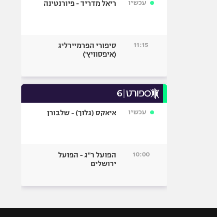
עכשיו
ריאל מדריד - פיורנטינה
11:15
סיפורי הפרמיירליג
(איפסוויץ')
עכשיו
איאקס (גלוך) - שלבורן
10:00
הפועל ר"ג - הפועל
ירושלים