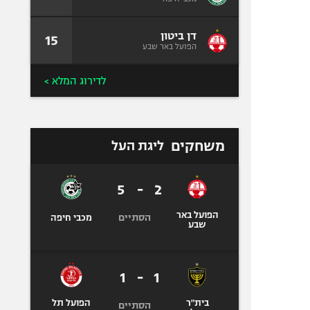
דן ביטון
15
הפועל באר שבע
לדירוג המלא >
משחקים
ליגת העל
5
-
2
הפועל באר
הסתיים
מכבי חיפה
שבע
1
-
1
בית"ר
הפועל תל
הסתיים