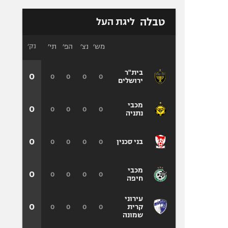
טבלה
ליגת העל
מש׳
נצ׳
הפ׳
תי׳
נק׳
בית"ר
0
0
0
0
0
ירושלים
מכבי
0
0
0
0
0
נתניה
0
0
0
0
0
בני סכנין
מכבי
0
0
0
0
0
חיפה
עירוני
0
0
0
0
0
קרית
שמונה