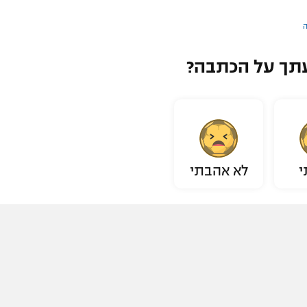
ה
תך על הכתבה?
י
לא אהבתי