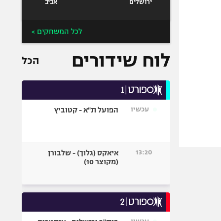
ירושלים
אביב
לכל המשחקים >
לוח שידורים
הכל
עכשיו
הפועל ת"א - קטוביץ
13:20
איאקס (גלוך) - שלבורן
(מקוצר 10)