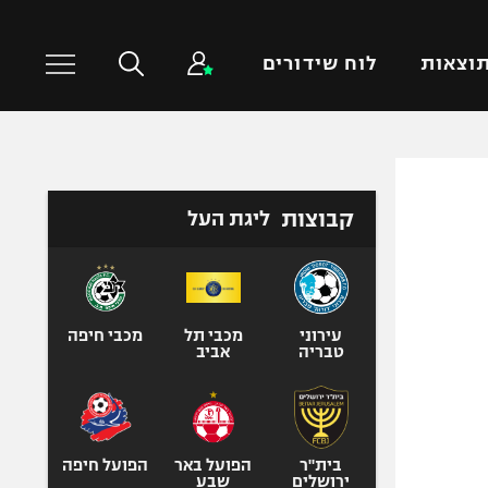
וצאות
לוח שידורים
כדורסל עולמי
ענפים נוספים
קבוצות
ליגת העל
NBA
טניס
יורוליג
כדוריד
יורוקאפ
כדורעף
שחייה
עירוני
מכבי תל
מכבי חיפה
טבריה
אביב
ג'ודו
אגרוף
ספורט אולימפי
UFC
בית"ר
הפועל באר
הפועל חיפה
ירושלים
שבע