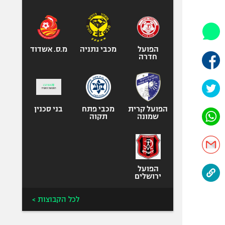
היאבקות WWE
אופניים
ספורט מוטורי
כדורמים
הפועל
מכבי נתניה
מ.ס. אשדוד
חדרה
פוטבול אמריקאי NFL
בייסבול MLB
ספורט אתגרי
ואקסטרים
הפועל קרית
מכבי פתח
בני סכנין
שמונה
תקוה
אומנויות לחימה
גיימינג E-Sports
הפועל
ירושלים
לכל הקבוצות >