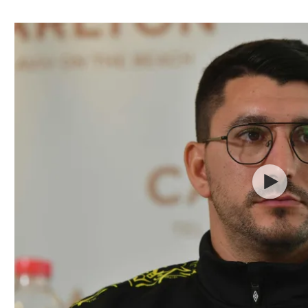
ל אביב
ליגה טורקית
תל אביב
ליגה סינית
חיפה
ליגה ברזילאית
באר שבע
ליגות נוספות
תניה
דה