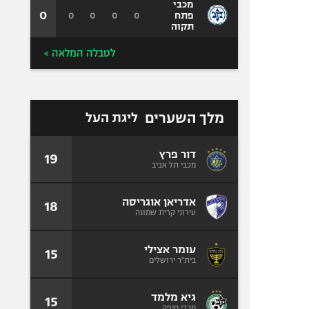
מכבי
0
0
0
0
0
פתח
תקוה
לטבלה המלאה >
מלך השערים
ליגת העל
דור פרץ
19
מכבי תל אביב
אדריאן אוגריסה
18
עירוני קרית שמונה
עומר אצילי
15
בית"ר ירושלים
גיא מלמד
15
מכבי חיפה