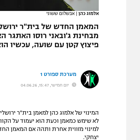
המגזין
אלמוג כהן
|
אבשלום ששוני
המאמן החדש של בית"ר ירושלי
מבחינת ג'ובאני רוסו האתגר ה
פיצוץ קטן עם שועה, עכשיו הוא 
מערכת ספורט 1
יום חמישי, 15:47, 04.06.26
המינוי של אלמוג כהן למאמן בית"ר ירושל
לא שימש כמאמן וכעת הוא יעמוד על הקווי
למינוי מזווית אחרת ותהה אם המאמן החד
יצחקי.