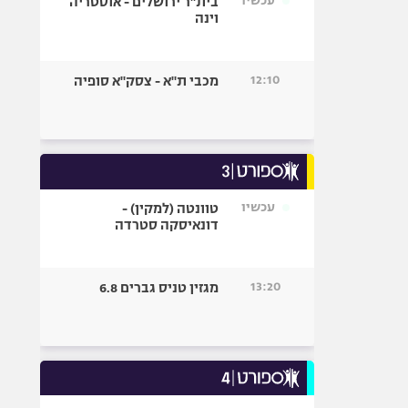
עכשיו
בית"ר ירושלים - אוסטריה
וינה
12:10
מכבי ת"א - צסק"א סופיה
עכשיו
טוונטה (למקין) -
דונאיסקה סטרדה
13:20
מגזין טניס גברים 6.8