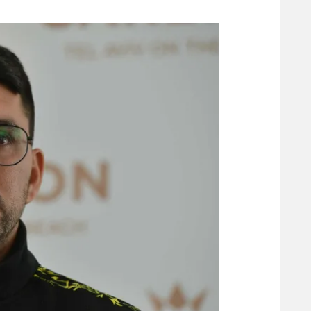
משתתפים וזוכים בפרסים
מכבי ת
הפועל 
תקנון משתתפים וזוכים בפרסים
הפועל 
תקנון עבור פעילות אלקטרה
הפועל 
תקנון עבור פעילות ספורט 1 – "מרלן"
מכבי נ
טניס
בני יהו
גיימינג E-Sports
תנאי שימוש
מדיניות פרטיות
תקנון פעילות ספורט 1
רשיון להקרנה פומבית לבית עסק
הצטרפות לחבילת הערוצים
לוח דרושים – ג'ובנט
תגיות