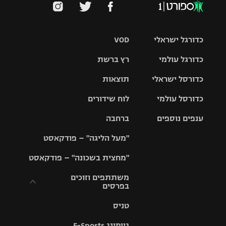
כדורגל ישראלי
VOD
כדורגל עולמי
רץ ברשת
ליגת העל
כדורסל ישראלי
תוצאות
ליגת
ליגה לאומית
האלופות
כדורסל עולמי
לוח שידורים
ליגת ווינר
סל
גביע הטוטו
ענפים נוספים
ברחבה
ליגה
NBA
אירופית
"מעל הליגה" – פודקאסט
ליגה לאומית
ליגיונרים
טניס
יורוליג
ליגה אנגלית
"מחצית בשכונה" – פודקאסט
כדורסל נשים
גביע המדינה
כדוריד
יורוקאפ
ליגה גרמנית
משתתפים וזוכים
בפרסים
מכבי תל
נבחרת
כדורעף
אביב
ישראל
ליגה
טניס
ספרדית
תקנון משתתפים
שחייה
הפועל חולון
מכבי חיפה
וזוכים בפרסים
גיימינג E-Sports