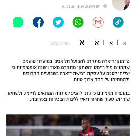
יום ראשון, 13:30, 07.06.26
"מחצית בשכונה" – פודקאסט
אופניים
ספורט מוטורי
משתתפים וזוכים בפרסים
א
א
כדורמים
א
א
(גודל טקסט)
תקנון משתתפים וזוכים בפרסים
טניס
פוטבול אמריקאי NFL
תקנון עבור פעילות אלקטרה
טיימוקו דיארה מתקרב להפועל תל אביב. במועדון טוענים
שהמו"מ מול ריימס והשחקן מתקדם מאוד וישנה אופטימיות כי
גיימינג E-Sports
בייסבול MLB
יצליחו לסכם על עסקת רכישת דיארה בשבועיים הקרובים
תקנון עבור פעילות ספורט 1 – "מרלן"
ולהחתימו על חוזה ארוך טווח.
ספורט אתגרי ואקסטרים
תנאי שימוש
במועדון מאמינים כי ניתן להגיע למתווה המתאים לריימס ולשחקן,
שידרוש סעיף שחרור ריאלי לליגות הבכירות באירופה.
אומנויות לחימה
מדיניות פרטיות
גיימינג E-Sports
תקנון פעילות ספורט 1