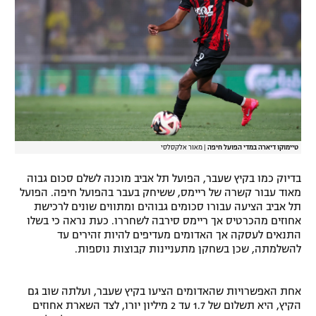
רשיון להקרנה פומבית לבית עסק
הצטרפות לחבילת הערוצים
לוח דרושים – ג'ובנט
תגיות
טיימוקו דיארה במדי הפועל חיפה
|
מאור אלקסלסי
המגזין
בדיוק כמו בקיץ שעבר, הפועל תל אביב מוכנה לשלם סכום גבוה
מאוד עבור קשרה של ריימס, ששיחק בעבר בהפועל חיפה. הפועל
תל אביב הציעה עבורו סכומים גבוהים ומתווים שונים לרכישת
אחוזים מהכרטיס אך ריימס סירבה לשחררו. כעת נראה כי בשלו
התנאים לעסקה אך האדומים מעדיפים להיות זהירים עד
להשלמתה, שכן בשחקן מתעניינות קבוצות נוספות.
אחת האפשרויות שהאדומים הציעו בקיץ שעבר, ועלתה שוב גם
הקיץ, היא תשלום של 1.7 עד 2 מיליון יורו, לצד השארת אחוזים