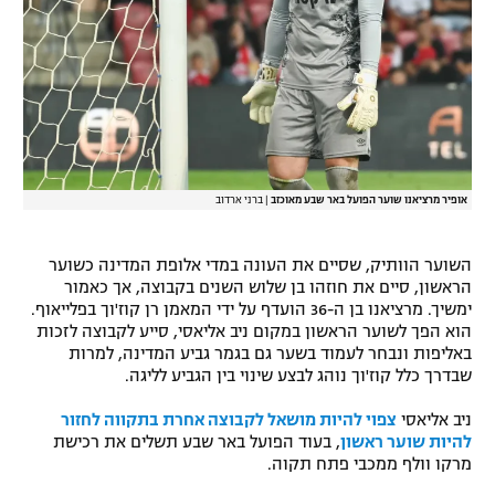
רשיון להקרנה פומבית לבית עסק
הצטרפות לחבילת הערוצים
לוח דרושים – ג'ובנט
תגיות
אופיר מרציאנו שוער הפועל באר שבע מאוכזב
|
ברני ארדוב
המגזין
השוער הוותיק, שסיים את העונה במדי אלופת המדינה כשוער
הראשון, סיים את חוזהו בן שלוש השנים בקבוצה, אך כאמור
ימשיך. מרציאנו בן ה-36 הועדף על ידי המאמן רן קוז'וך בפלייאוף.
הוא הפך לשוער הראשון במקום ניב אליאסי, סייע לקבוצה לזכות
באליפות ונבחר לעמוד בשער גם בגמר גביע המדינה, למרות
שבדרך כלל קוז'וך נוהג לבצע שינוי בין הגביע לליגה.
ניב אליאסי
צפוי להיות מושאל לקבוצה אחרת בתקווה לחזור
להיות שוער ראשון
, בעוד הפועל באר שבע תשלים את רכישת
מרקו וולף ממכבי פתח תקוה.