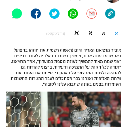
"מחצית בשכונה" – פודקאסט
אופניים
ספורט מוטורי
משתתפים וזוכים בפרסים
א
א
א
א
(גודל טקסט)
כדורמים
תקנון משתתפים וזוכים בפרסים
טניס
אופיר מרציאנו האריך היום (ראשון) רשמית את חוזהו בהפועל
פוטבול אמריקאי NFL
באר שבע בעונה אחת, וימשיך בשורות האלופה לעונה רביעית.
תקנון עבור פעילות אלקטרה
"אני שמח מאוד להמשיך לעונה נוספת במועדון", אמר מרציאנו,
גיימינג E-Sports
בייסבול MLB
"תודה לכל הקהל על התמיכה והעידוד. ברצוני להודות גם
תקנון עבור פעילות ספורט 1 – "מרלן"
להנהלה ולצוות המקצועי על האמון בי. סיימנו את העונה עם
צלחת האליפות ואנחנו כבר מסתכלים לעבר המטרות החשובות
ספורט אתגרי ואקסטרים
תנאי שימוש
העומדות בפנינו בעונה שתבוא עלינו לטובה".
אומנויות לחימה
מדיניות פרטיות
גיימינג E-Sports
תקנון פעילות ספורט 1