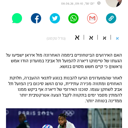
יום שני, 09:10, 08.06.26
"מחצית בשכונה" – פודקאסט
אופניים
ספורט מוטורי
משתתפים וזוכים בפרסים
א
א
א
א
(גודל טקסט)
כדורמים
תקנון משתתפים וזוכים בפרסים
טניס
פוטבול אמריקאי NFL
האם האירועים הביטחוניים ביממה האחרונה מול איראן ישפיעו על
תקנון עבור פעילות אלקטרה
הגעתו של טיימוקו דיארה להפועל תל אביב? במועדון הודו אמש
גיימינג E-Sports
בייסבול MLB
(ראשון) כי קיים חשש מסוים בנושא.
תקנון עבור פעילות ספורט 1 – "מרלן"
לאחר שהמועדונים הגיעו להבנות בנוגע לתנאי ההעברה, חלוקת
ספורט אתגרי ואקסטרים
האחוזים ומתווה מכירה עתידית, טרם הושג סיכום בין הפועל תל
תנאי שימוש
אביב לשחקן עצמו. סוכנו האירופי של דיארה אף ביקש ממנו
אומנויות לחימה
להמתין מספר ימים בתקווה לקבל הצעה אטרקטיבית יותר
ממדינה בטוחה יותר.
מדיניות פרטיות
גיימינג E-Sports
תקנון פעילות ספורט 1