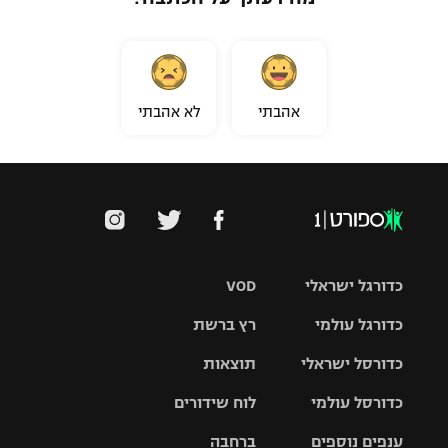
אהבתי
לא אהבתי
כדורגל ישראלי
VOD
כדורגל עולמי
רץ ברשת
ליגת העל
כדורסל ישראלי
תוצאות
ליגת
ליגה לאומית
האלופות
כדורסל עולמי
לוח שידורים
ליגת ווינר
סל
גביע הטוטו
ענפים נוספים
ברחבה
ליגה