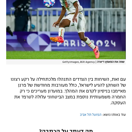
רשיון להקרנה פומבית לבית עסק
הצטרפות לחבילת הערוצים
לוח דרושים – ג'ובנט
תגיות
שווה את המאמץ. דיארה
|
GettyImages, BSR Agency
המגזין
עם זאת, השיחות בין הצדדים התנהלו מלכתחילה על רקע רצונו
של השחקן להגיע לישראל, כולל מעורבות מחודשת של פרנן
מאיימבו בניסיון לקדם את המהלך. במועדון מעריכים כי רק
החמרה משמעותית נוספת במצב הביטחוני עלולה לטרפד את
העסקה.
עוד באותו נושא:
הפועל תל אביב
מה דעתך על הכתבה?