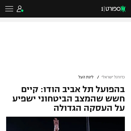
כדורגל ישראלי
ליגת העל
כדורגל עולמי
/
כדורגל ישראלי
ליגת העל
ליגה לאומית
בהפועל תל אביב הודו: קיים
ליגת האלופות
כדורסל ישראלי
גביע הטוטו
חשש שהמצב הביטחוני ישפיע
ליגה אירופית
על העסקה הגדולה
ליגת ווינר סל
ליגיונרים
כדורסל עולמי
ליגה אנגלית
ליגה לאומית
גביע המדינה
NBA
ליגה גרמנית
ענפים נוספים