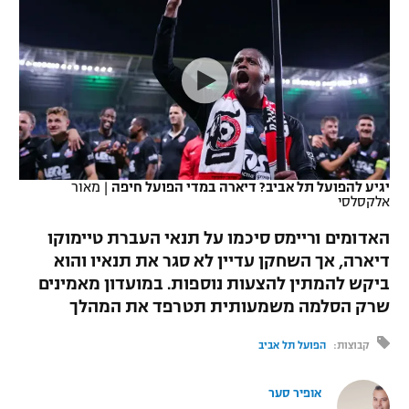
כדורסל נשים
נבחרת ישראל
יורוליג
ליגה ספרדית
טניס
VOD
מכבי תל אביב
מכבי חיפה
יורוקאפ
ליגה איטלקית
כדוריד
הפועל חולון
בית"ר ירושלים
רץ ברשת
ליגה צרפתית
כדורעף
הפועל ירושלים
מכבי תל אביב
ליגה הולנדית
שחייה
תוצאות
יגיע להפועל תל אביב? דיארה במדי הפועל חיפה
|
מאור
דני אבדיה
הפועל תל אביב
אלקסלסי
ליגה טורקית
ג'ודו
האדומים וריימס סיכמו על תנאי העברת טיימוקו
הפועל חיפה
לוח שידורים
דיארה, אך השחקן עדיין לא סגר את תנאיו והוא
ליגה סינית
אגרוף
ביקש להמתין להצעות נוספות. במועדון מאמינים
הפועל באר שבע
ליגה ברזילאית
שרק הסלמה משמעותית תטרפד את המהלך
ברחבה
ספורט אולימפי
מכבי נתניה
קבוצות:
הפועל תל אביב
ליגות נוספות
UFC
"מעל הליגה" – פודקאסט
בני יהודה
אופיר סער
היאבקות WWE