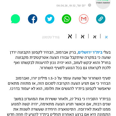
יום שני, 19:32, 08.06.26
"מחצית בשכונה" – פודקאסט
אופניים
ספורט מוטורי
משתתפים וזוכים בפרסים
א
א
כדורמים
א
א
(גודל טקסט)
תקנון משתתפים וזוכים בפרסים
טניס
פוטבול אמריקאי NFL
תקנון עבור פעילות אלקטרה
בעלי
בית"ר ירושלים
, ברק אברמוב, הבהיר לקפטן הקבוצה ירדן
שועה כי במקרה שיתקבל עבורו הצעה אטרקטיבית מקבוצה
גיימינג E-Sports
בייסבול MLB
בחו"ל והוא יבקש לעזוב, הוא יהיה נכון להיענות לבקשתו ואף
תקנון עבור פעילות ספורט 1 – "מרלן"
ללכת לקראתו גם בכל הנוגע לסעיף השחרור.
ספורט אתגרי ואקסטרים
תנאי שימוש
סעיף השחרור של שועה עומד על כ-1.5 מיליון יורו, ואברמוב
הבהיר כי אם תגיע הצעה הקרובה לסכום הזה, או מתווה מתאים
אומנויות לחימה
שיאפשר לקפטן בית"ר להגשים את חלומו, הוא לא יעמוד בדרכו.
מדיניות פרטיות
גיימינג E-Sports
בבית"ר הסבירו כי בגיל 27, ולאחר ששירת את המועדון במשך
שנים רבות, אם וכאשר תגיע הצעה מתאימה, יהיה קשה למנוע
ממנו לצאת לאירופה. הסיטואציה היחידה שעשויה לשנות את
תקנון פעילות ספורט 1
התמונה היא אם ברגע האחרון תחליט בית"ר להציע לו חוזה חדש