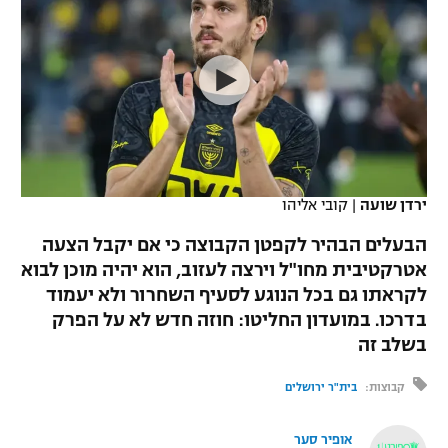
כדורסל נשים
נבחרת ישראל
יורוליג
ליגה ספרדית
טניס
VOD
מכבי תל אביב
מכבי חיפה
יורוקאפ
ליגה איטלקית
כדוריד
הפועל חולון
בית"ר ירושלים
רץ ברשת
ליגה צרפתית
כדורעף
הפועל ירושלים
מכבי תל אביב
ליגה הולנדית
שחייה
תוצאות
ירדן שועה
|
קובי אליהו
דני אבדיה
הפועל תל אביב
ליגה טורקית
הבעלים הבהיר לקפטן הקבוצה כי אם יקבל הצעה
ג'ודו
הפועל חיפה
אטרקטיבית מחו"ל וירצה לעזוב, הוא יהיה מוכן לבוא
לוח שידורים
ליגה סינית
לקראתו גם בכל הנוגע לסעיף השחרור ולא יעמוד
אגרוף
הפועל באר שבע
בדרכו. במועדון החליטו: חוזה חדש לא על הפרק
ליגה ברזילאית
ברחבה
בשלב זה
ספורט אולימפי
מכבי נתניה
ליגות נוספות
קבוצות:
בית"ר ירושלים
UFC
"מעל הליגה" – פודקאסט
בני יהודה
אופיר סער
היאבקות WWE