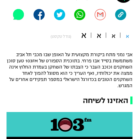
"מחצית בשכונה" – פודקאסט
אופניים
ספורט מוטורי
משתתפים וזוכים בפרסים
א
א
א
א
(גודל טקסט)
כדורמים
תקנון משתתפים וזוכים בפרסים
טניס
אבי נמני מתח ביקורת מקצועית על האופן שבו מכבי תל אביב
פוטבול אמריקאי NFL
משתמשת בסייד אבו פרחי. בתוכנית הספורט של 103FM טען סוכן
תקנון עבור פעילות אלקטרה
השחקנים וכוכב העבר כי הצבתו של השחקן בעמדת החלוץ אינה
גיימינג E-Sports
בייסבול MLB
ממצה את יכולותיו, ואף העריך כי הוא מסוגל להפוך לאחד
תקנון עבור פעילות ספורט 1 – "מרלן"
השחקנים הטובים בכדורגל הישראלי במספר תפקידים אחרים על
המגרש.
ספורט אתגרי ואקסטרים
תנאי שימוש
האזינו לשיחה
אומנויות לחימה
מדיניות פרטיות
גיימינג E-Sports
תקנון פעילות ספורט 1