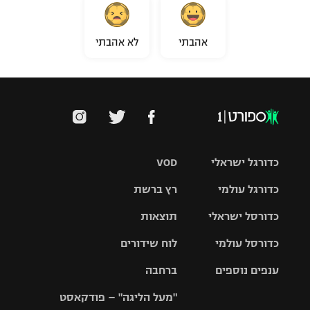
אהבתי
לא אהבתי
כדורגל ישראלי
VOD
כדורגל עולמי
רץ ברשת
ליגת העל
כדורסל ישראלי
תוצאות
ליגת
ליגה לאומית
האלופות
כדורסל עולמי
לוח שידורים
ליגת ווינר
סל
גביע הטוטו
ענפים נוספים
ברחבה
ליגה
NBA
אירופית
"מעל הליגה" – פודקאסט
ליגה לאומית
ליגיונרים
טניס