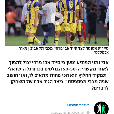
כדורסל נשים
נבחרת ישראל
יורוליג
ליגה ספרדית
טניס
VOD
מכבי תל אביב
מכבי חיפה
יורוקאפ
ליגה איטלקית
כדוריד
הפועל חולון
בית"ר ירושלים
רץ ברשת
ליגה צרפתית
כדורעף
הפועל ירושלים
מכבי תל אביב
ליגה הולנדית
טייריס אסנטה לצד סייד אבו פרחי, מכבי תל אביב
|
מאור
שחייה
תוצאות
אלקסלסי
דני אבדיה
הפועל תל אביב
ליגה טורקית
אבי נמני הפתיע וטען כי סייד אבו פרחי יכול להפוך
ג'ודו
הפועל חיפה
לאחד מקשרי ה-50-50 הבולטים בכדורגל הישראלי:
לוח שידורים
ליגה סינית
"תפקיד החלוץ הוא הכי פחות מתאים לו, ואני חושב
אגרוף
הפועל באר שבע
שפה מכבי מפספסת". כיצד הגיב אביו של השחקן
ליגה ברזילאית
ברחבה
לדברים?
ספורט אולימפי
מכבי נתניה
ליגות נוספות
UFC
"מעל הליגה" – פודקאסט
בני יהודה
מערכת ספורט 1
היאבקות WWE
יום שלישי, 07:44, 09.06.26