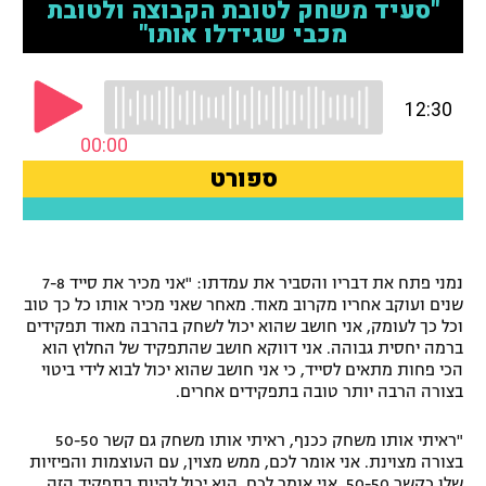
רשיון להקרנה פומבית לבית עסק
הצטרפות לחבילת הערוצים
לוח דרושים – ג'ובנט
תגיות
המגזין
נמני פתח את דבריו והסביר את עמדתו: "אני מכיר את סייד 7-8
שנים ועוקב אחריו מקרוב מאוד. מאחר שאני מכיר אותו כל כך טוב
וכל כך לעומק, אני חושב שהוא יכול לשחק בהרבה מאוד תפקידים
ברמה יחסית גבוהה. אני דווקא חושב שהתפקיד של החלוץ הוא
הכי פחות מתאים לסייד, כי אני חושב שהוא יכול לבוא לידי ביטוי
בצורה הרבה יותר טובה בתפקידים אחרים.
"ראיתי אותו משחק ככנף, ראיתי אותו משחק גם קשר 50-50
בצורה מצוינת. אני אומר לכם, ממש מצוין, עם העוצמות והפיזיות
שלו כקשר 50-50. אני אומר לכם, הוא יכול להיות בתפקיד הזה