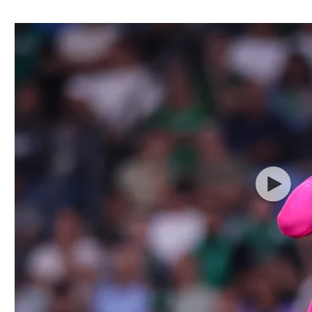
ל אביב
ליגה טורקית
תל אביב
ליגה סינית
חיפה
ליגה ברזילאית
באר שבע
ליגות נוספות
תניה
דה