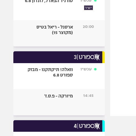
עכשיו
טורניר הפאדל, לונדון 6.8
ישיר
20:00
ארסנל - ריאל בטיס
(מקוצר 15)
עכשיו
וואלה! תיקתקנו - מבזק
ספורט 6.8
14:45
מיורקה - פ.ס.ז'