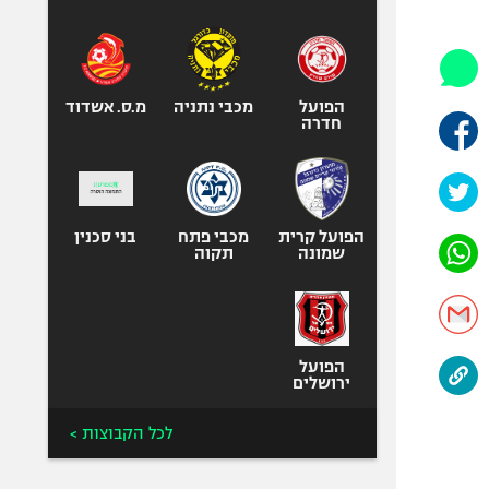
היאבקות WWE
אופניים
ספורט מוטורי
כדורמים
הפועל
מכבי נתניה
מ.ס. אשדוד
חדרה
פוטבול אמריקאי NFL
בייסבול MLB
ספורט אתגרי
ואקסטרים
הפועל קרית
מכבי פתח
בני סכנין
שמונה
תקוה
אומנויות לחימה
גיימינג E-Sports
הפועל
ירושלים
לכל הקבוצות >