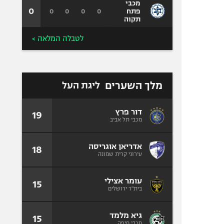
מכבי
0
0
0
0
0
פתח
תקוה
לטבלה המלאה >
מלך השערים
ליגת העל
דור פרץ
19
מכבי תל אביב
אדריאן אוגריסה
18
עירוני קרית שמונה
עומר אצילי
15
בית"ר ירושלים
גיא מלמד
15
מכבי חיפה