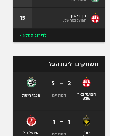
דן ביטון
15
הפועל באר שבע
לדירוג המלא >
משחקים
ליגת העל
5
-
2
הפועל באר
הסתיים
מכבי חיפה
שבע
1
-
1
בית"ר
הפועל תל
הסתיים