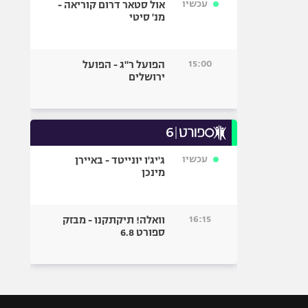
עכשיו
אול סטאר דרום קוריאה -
מנ' סיטי
15:00
הפועל ר"ג - הפועל
ירושלים
עכשיו
ג'יג'ו יונייטד - באיירן
מינכן
16:15
וואלה! תיקתקנו - מבזק
ספורט 6.8