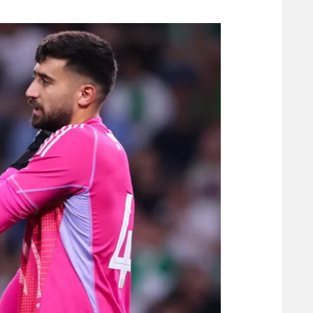
משתתפים וזוכים בפרסים
מכבי ת
הפועל 
תקנון משתתפים וזוכים בפרסים
הפועל 
תקנון עבור פעילות אלקטרה
הפועל 
תקנון עבור פעילות ספורט 1 – "מרלן"
מכבי נ
טניס
בני יהו
גיימינג E-Sports
תנאי שימוש
מדיניות פרטיות
תקנון פעילות ספורט 1
רשיון להקרנה פומבית לבית עסק
הצטרפות לחבילת הערוצים
לוח דרושים – ג'ובנט
תגיות