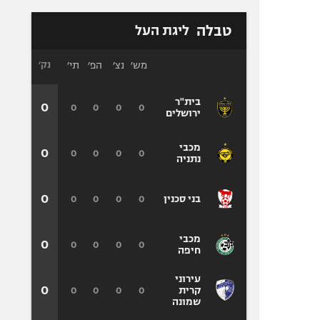
טבלה
ליגת העל
מש׳
נצ׳
הפ׳
תי׳
נק׳
בית"ר
0
0
0
0
0
ירושלים
מכבי
0
0
0
0
0
נתניה
0
0
0
0
0
בני סכנין
מכבי
0
0
0
0
0
חיפה
עירוני
0
0
0
0
0
קרית
שמונה