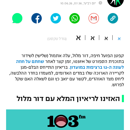
יום רביעי, 07:36, 10.06.26
"מחצית בשכונה" – פודקאסט
אופניים
ספורט מוטורי
משתתפים וזוכים בפרסים
א
א
א
א
(גודל טקסט)
כדורמים
תקנון משתתפים וזוכים בפרסים
טניס
פוטבול אמריקאי NFL
קפטן הפועל חיפה, דור מלול, עלה אתמול (שלישי) לשידור
תקנון עבור פעילות אלקטרה
בתוכנית הספורט של 103FM, זמן קצר לאחר
שחתם על חוזה
גיימינג E-Sports
לעונה ה-12 ברציפות במועדון.
בריאיון התייחס הבלם-מגן
בייסבול MLB
תקנון עבור פעילות ספורט 1 – "מרלן"
לקריירה הארוכה שלו במדים האדומים, למעמדו בחדר ההלבשה,
ליחס מצד האוהדים, לקשר עם יואב כץ וגם לשאלה האם שקל
ספורט אתגרי ואקסטרים
לפרוש.
תנאי שימוש
אומנויות לחימה
האזינו לריאיון המלא עם דור מלול
מדיניות פרטיות
גיימינג E-Sports
תקנון פעילות ספורט 1