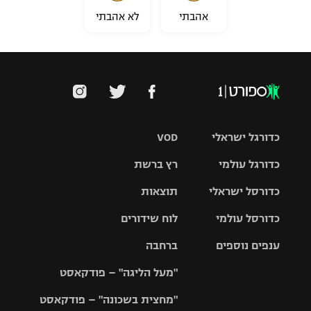
אהבתי
לא אהבתי
כדורגל ישראלי
VOD
כדורגל עולמי
רץ ברשת
ליגת העל
כדורסל ישראלי
תוצאות
ליגת
ליגה לאומית
האלופות
כדורסל עולמי
לוח שידורים
ליגת ווינר
סל
גביע הטוטו
ענפים נוספים
ברחבה
ליגה
NBA
אירופית
"מעל הליגה" – פודקאסט
ליגה לאומית
ליגיונרים
טניס
יורוליג
ליגה אנגלית
"מחצית בשכונה" – פודקאסט
כדורסל נשים
גביע המדינה