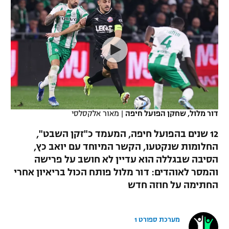
כדורסל נשים
נבחרת ישראל
יורוליג
ליגה ספרדית
טניס
VOD
מכבי תל אביב
מכבי חיפה
יורוקאפ
ליגה איטלקית
כדוריד
הפועל חולון
בית"ר ירושלים
רץ ברשת
ליגה צרפתית
כדורעף
הפועל ירושלים
מכבי תל אביב
ליגה הולנדית
שחייה
תוצאות
דני אבדיה
הפועל תל אביב
דור מלול, שחקן הפועל חיפה
|
מאור אלקסלסי
ליגה טורקית
ג'ודו
12 שנים בהפועל חיפה, המעמד כ"זקן השבט",
הפועל חיפה
לוח שידורים
החלומות שנקטעו, הקשר המיוחד עם יואב כץ,
ליגה סינית
אגרוף
הסיבה שבגללה הוא עדיין לא חושב על פרישה
הפועל באר שבע
ליגה ברזילאית
והמסר לאוהדים: דור מלול פותח הכול בריאיון אחרי
ברחבה
ספורט אולימפי
החתימה על חוזה חדש
מכבי נתניה
ליגות נוספות
UFC
"מעל הליגה" – פודקאסט
בני יהודה
מערכת ספורט 1
היאבקות WWE