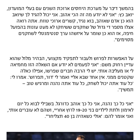
בהמשך דיבר על מערכת היחסים ארוכת השנים עם בעלי המועדון,
יואב כץ: "אני לא יודע מה זה הכי אהוב. אני יכול להגיד לך שיואב
הוא כן אדם שאוהב, בוא נגיד, קשרים ארוכי טווח. אתה רואה
אצלו מספר די גדול של שחקנים ששיחקו לא מעט עונות בהפועל
חיפה, אז הוא כן שומר על איזשהו ערך סנטימנטלי לשחקנים
מסוימים".
על האפשרות לפרוש ולעבור לתפקיד מקצועי, הבהיר מלול שהוא
עדיין רחוק משם: "אני לפעמים לא יודע אם השאלה הזו מחמיאה
לי או מעליבה אותי. יש לי הרבה חברים שפרשו, אפילו כאלה
שקטנים ממני. אין אחד שבא אליי ואמר לי 'דור, תפרוש'. אמרו לי:
'כל עוד אתה יכול לשחק, כל עוד אתה נהנה ומרגיש טוב –
תמשיך'.
"אני כל כך נהנה, אני כל כך אוהב כדורגל. בשבילי לבוא כל יום
לאימון ולתת לילדים בני 19-20 לרוץ אחריי, ושהם לא עוברים אותי,
ואני אומר להם: 'אולי כשאהיה בן 40 תצליחו'".