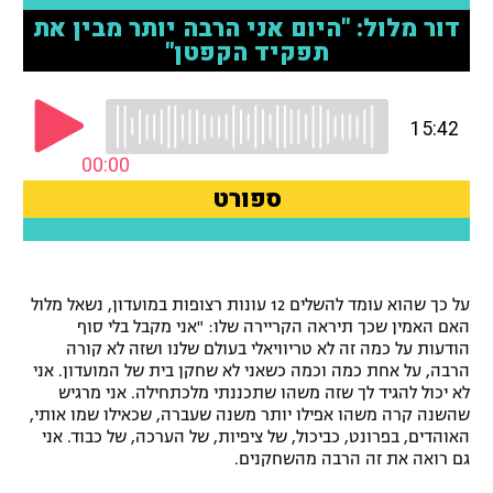
רשיון להקרנה פומבית לבית עסק
הצטרפות לחבילת הערוצים
לוח דרושים – ג'ובנט
תגיות
המגזין
על כך שהוא עומד להשלים 12 עונות רצופות במועדון, נשאל מלול
האם האמין שכך תיראה הקריירה שלו: "אני מקבל בלי סוף
הודעות על כמה זה לא טריוויאלי בעולם שלנו ושזה לא קורה
הרבה, על אחת כמה וכמה כשאני לא שחקן בית של המועדון. אני
לא יכול להגיד לך שזה משהו שתכננתי מלכתחילה. אני מרגיש
שהשנה קרה משהו אפילו יותר משנה שעברה, שכאילו שמו אותי,
האוהדים, בפרונט, כביכול, של ציפיות, של הערכה, של כבוד. אני
גם רואה את זה הרבה מהשחקנים.