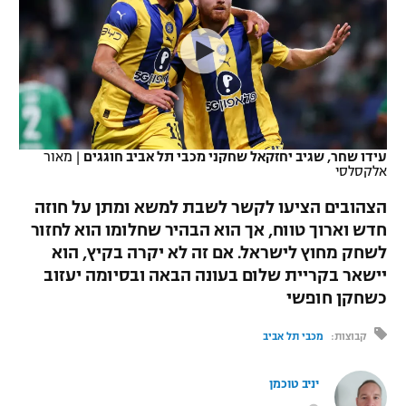
כדורסל נשים
נבחרת ישראל
יורוליג
ליגה ספרדית
טניס
VOD
מכבי תל אביב
מכבי חיפה
יורוקאפ
ליגה איטלקית
כדוריד
הפועל חולון
בית"ר ירושלים
רץ ברשת
ליגה צרפתית
כדורעף
הפועל ירושלים
מכבי תל אביב
עידו שחר, שגיב יחזקאל שחקני מכבי תל אביב חוגגים
|
מאור
אלקסלסי
ליגה הולנדית
שחייה
תוצאות
דני אבדיה
הפועל תל אביב
הצהובים הציעו לקשר לשבת למשא ומתן על חוזה
ליגה טורקית
ג'ודו
חדש וארוך טווח, אך הוא הבהיר שחלומו הוא לחזור
הפועל חיפה
לוח שידורים
לשחק מחוץ לישראל. אם זה לא יקרה בקיץ, הוא
ליגה סינית
אגרוף
יישאר בקריית שלום בעונה הבאה ובסיומה יעזוב
הפועל באר שבע
כשחקן חופשי
ליגה ברזילאית
ברחבה
ספורט אולימפי
מכבי נתניה
קבוצות:
מכבי תל אביב
ליגות נוספות
UFC
"מעל הליגה" – פודקאסט
בני יהודה
יניב טוכמן
היאבקות WWE