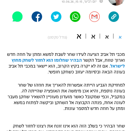
יום רביעי, 15:15, 10.06.26
"מחצית בשכונה" – פודקאסט
אופניים
ספורט מוטורי
משתתפים וזוכים בפרסים
א
א
א
א
(גודל טקסט)
כדורמים
תקנון משתתפים וזוכים בפרסים
טניס
פוטבול אמריקאי NFL
מכבי תל אביב הציעה לעידו שחר לשבת למשא ומתן על חוזה חדש
תקנון עבור פעילות אלקטרה
וארוך טווח, אבל הקשר
הבהיר שחלומו הוא לחזור לשחק מחוץ
לישראל
. אם זה לא יקרה בקיץ הקרוב, הוא יישאר במכבי תל אביב
גיימינג E-Sports
בייסבול MLB
בעונה הבאה ובסיומה יעזוב כשחקן חופשי.
תקנון עבור פעילות ספורט 1 – "מרלן"
ספורט אתגרי ואקסטרים
למחזיקת הגביע הייתה אפשרות להאריך את חוזהו של שחר
תנאי שימוש
בעונה נוספת, והיא אכן מימשה את האופציה שהייתה לה.
אומנויות לחימה
במקביל, וכפי שמקובל כאשר מועדון מעוניין להשאיר שחקן מעבר
לעונה אחת, פנתה הקבוצה אל השחקן וביקשה לפתוח במשא
מדיניות פרטיות
ומתן על חוזה חדש למספר עונות.
גיימינג E-Sports
תקנון פעילות ספורט 1
שחר הבהיר כי בשלב הזה הוא אינו זונח את רצונו לחזור לשחק