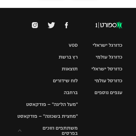
כדורגל ישראלי
VOD
כדורגל עולמי
רץ ברשת
ליגת העל
כדורסל ישראלי
תוצאות
ליגת
ליגה לאומית
האלופות
כדורסל עולמי
לוח שידורים
ליגת ווינר
סל
גביע הטוטו
ענפים נוספים
ברחבה
ליגה
NBA
אירופית
"מעל הליגה" – פודקאסט
ליגה לאומית
ליגיונרים
טניס
יורוליג
ליגה אנגלית
"מחצית בשכונה" – פודקאסט
כדורסל נשים
גביע המדינה
כדוריד
יורוקאפ
ליגה גרמנית
משתתפים וזוכים
בפרסים
מכבי תל
נבחרת