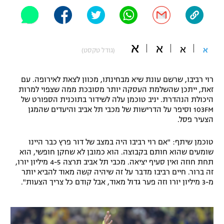
"מחצית בשכונה" – פודקאסט
אופניים
ספורט מוטורי
א
משתתפים וזוכים בפרסים
א
א
א
(גודל טקסט)
כדורמים
תקנון משתתפים וזוכים בפרסים
רוי רביבו, שרשם עונת שיא מבחינתו, מכוון לצאת לאירופה. עם
טניס
זאת, ייתכן שהשלמת העסקה יותר מסובכת ממה שצפוי למרות
פוטבול אמריקאי NFL
היכולת הנהדרת. יניב טוכמן עלה לשידור בתוכנית הספורט של
תקנון עבור פעילות אלקטרה
103FM וסיפר על הדרישות של מכבי תל אביב והיעדים שהמגן
גיימינג E-Sports
בייסבול MLB
הצעיר פסל.
תקנון עבור פעילות ספורט 1 – "מרלן"
ספורט אתגרי ואקסטרים
טוכמן שיתף: "אם רוי רביבו היה במצב של דור פרץ כבר היינו
תנאי שימוש
שומעים שהוא חותם בקבוצה. הוא כמובן לא שחקן חופשי, הוא
תחת חוזה ואין סעיף יציאה. מכבי תל אביב תרצה 4-5 מיליון יורו,
אומנויות לחימה
זה ברור. חיים רביבו מדבר על זה שיהיה קשה מאוד להביא יותר
מ-3 מיליון יורו וזה פער גדול מאוד, אבל קודם כל צריך הצעות".
מדיניות פרטיות
גיימינג E-Sports
תקנון פעילות ספורט 1