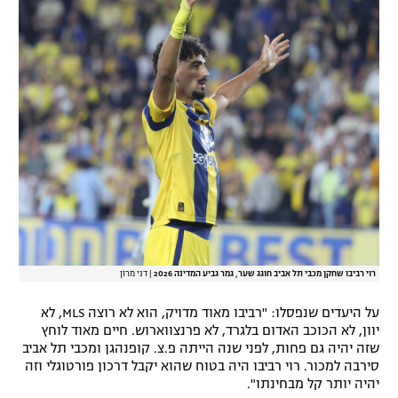
רשיון להקרנה פומבית לבית עסק
הצטרפות לחבילת הערוצים
לוח דרושים – ג'ובנט
תגיות
המגזין
רוי רביבו שחקן מכבי תל אביב חוגג שער, גמר גביע המדינה 2026
|
דני מרון
על היעדים שנפסלו: "רביבו מאוד מדויק, הוא לא רוצה MLS, לא
יוון, לא הכוכב האדום בלגרד, לא פרנצווארוש. חיים מאוד לוחץ
שזה יהיה גם פחות, לפני שנה הייתה פ.צ. קופנהגן ומכבי תל אביב
סירבה למכור. רוי רביבו היה בטוח שהוא יקבל דרכון פורטוגלי וזה
יהיה יותר קל מבחינתו".