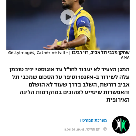
כדורסל נשים
נבחרת ישראל
יורוליג
ליגה ספרדית
טניס
VOD
מכבי תל אביב
מכבי חיפה
יורוקאפ
ליגה איטלקית
כדוריד
הפועל חולון
בית"ר ירושלים
רץ ברשת
ליגה צרפתית
כדורעף
הפועל ירושלים
מכבי תל אביב
שחקן מכבי תל אביב, רוי רביבו
|
GettyImages, Catherine Ivill -
AMA
ליגה הולנדית
שחייה
תוצאות
דני אבדיה
הפועל תל אביב
המגן הצעיר לא יעבור לחו"ל עד אוגוסט? יניב טוכמן
ליגה טורקית
ג'ודו
עלה לשידור ב-103FM וסיפר על הסכום שמכבי תל
הפועל חיפה
לוח שידורים
אביב דורשת, השלב בדרך שעוד לא הושלם
ליגה סינית
אגרוף
והאפשרות שיסייע לצהובים במוקדמות הליגה
הפועל באר שבע
האירופית
ליגה ברזילאית
ברחבה
ספורט אולימפי
מכבי נתניה
ליגות נוספות
UFC
מערכת ספורט 1
"מעל הליגה" – פודקאסט
בני יהודה
יום חמישי, 19:43, 11.06.26
היאבקות WWE