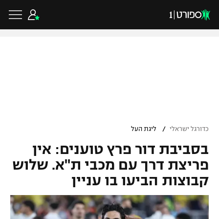
כדורגל ישראלי
ליגת העל
כדורגל עולמי
/
כדורגל ישראלי
ליגת העל
ליגה לאומית
בסביבת דור פרץ טוענים: אין
ליגת האלופות
כדורסל ישראלי
גביע הטוטו
פריצת דרך עם מכבי ת"א. שלוש
ליגה אירופית
קבוצות הביעו בו עניין
ליגת ווינר סל
ליגיונרים
כדורסל עולמי
ליגה אנגלית
ליגה לאומית
גביע המדינה
NBA
ליגה גרמנית
ענפים נוספים