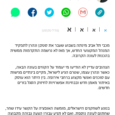
"מחצית בשכונה" – פודקאסט
אופניים
ספורט מוטורי
משתתפים וזוכים בפרסים
א
א
א
א
(גודל טקסט)
כדורמים
תקנון משתתפים וזוכים בפרסים
טניס
מכבי תל אביב מינתה בשבוע שעבר את סטיבן ונהרן לתפקיד
פוטבול אמריקאי NFL
המנהל המקצועי החדש, אך מאז לא נרשמה התקדמות ממשית
תקנון עבור פעילות אלקטרה
בהכנות לעונה הקרובה.
גיימינג E-Sports
בייסבול MLB
תקנון עבור פעילות ספורט 1 – "מרלן"
הצהובים עדיין לא הודיעו מי יעמוד על הקווים בעונה הבאה,
ספורט אתגרי ואקסטרים
כאשר ונהרן עצמו, שטרם הגיע לישראל, מקיים בינתיים פגישות
תנאי שימוש
עם סוכנים ואנשי מקצוע ברחבי אירופה. בין היתר הוא עוסק
באיתור מאמן חדש ובבחינת אפשרויות לחיזוק הסגל בזרים
אומנויות לחימה
חדשים.
מדיניות פרטיות
גיימינג E-Sports
בנוגע לשחקנים הישראלים, מומשה האופציה על הקשר עידו שחר,
תקנון פעילות ספורט 1
שחתום לעונה נוספת, ואם לא תגיע עבורו הצעה גבוהה מקבוצה