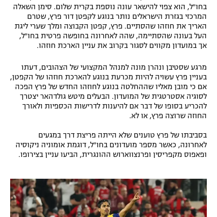
בחו"ל, הוא צפוי להישאר עונה נוספת בקרית שלום. סימן השאלה
רשיון להקרנה פומבית לבית עסק
המרכזי בגזרת הישראלים נותר בנוגע לקפטן דור פרץ, שטרם
האריך את חוזהו שהסתיים. פרץ, קפטן הקבוצה ומלך שערי ליגת
הצטרפות לחבילת הערוצים
העל בעונה שהסתיימה, שהה לאחרונה בחופשה פרטית בחו"ל,
אך במועדון מקווים לסגור בקרוב את עניין הארכת חוזהו.
לוח דרושים – ג'ובנט
מרגע שסטיבן ונהרן מונה למנהל המקצועי של הצהובים, דעתו
בעניין פרץ עשויה להיות מכרעת בנוגע להארכת חוזהו של הקפטן,
תגיות
אם כי מובן מאליו שההחלטה בנוגע לחוזהו החדש של פרץ הפכה
לסוגיה אסטרטגית של המועדון. הבעלים מיטש גולדהאר יצטרך
המגזין
להכריע בסופו של דבר אם להיענות לדרישות הכספיות ולאורך
החוזה שרוצה פרץ, או לא.
בסביבתו של פרץ טוענים שלא הייתה פריצת דרך במגעים
לאחרונה, כאשר מספר מועדונים בחו"ל, דוגמת אומוניה ניקוסיה
ופאפוס מקפריסין ופרנצווארוש ההונגרית, הביעו עניין בצירופו.