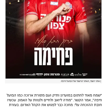
רשיון להקרנה פומבית לבית עסק
הצטרפות לחבילת הערוצים
לוח דרושים – ג'ובנט
תגיות
המגזין
|
אתר רשמי, האתר הרשמי של הפועל חיפה
"שמח מאוד לחתום במועדון ותיק ועם מסורת ארוכה כמו הפועל
חיפה", אמר הקשר. "מודה ליואב ולחיים ולצוות על האמון. עכשיו
חובת ההוכחה עלי. מחכה כבר לפגוש את הקהל האדום. בעזרת