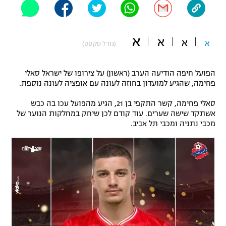
"מחצית בשכונה" – פודקאסט
אופניים
א
א
א
א
(גודל טקסט)
ספורט מוטורי
משתתפים וזוכים בפרסים
כדורמים
הפועל חיפה הודיעה הערב (ראשון) על צירופו של ישראל סאלי
תקנון משתתפים וזוכים בפרסים
טניס
פחימה, שהגיע למועדון בחוזה לעונה עם אופציה לעונה נוספת.
פוטבול אמריקאי NFL
תקנון עבור פעילות אלקטרה
סאלי פחימה, קשר התקפי בן 21, הגיע מהפועל עכו בה כבש
אשתקד שישה שערים. עוד קודם לכן שיחק במחלקות הנוער של
גיימינג E-Sports
בייסבול MLB
מכבי נתניה ומכבי תל אביב.
תקנון עבור פעילות ספורט 1 – "מרלן"
ספורט אתגרי ואקסטרים
תנאי שימוש
אומנויות לחימה
מדיניות פרטיות
גיימינג E-Sports
תקנון פעילות ספורט 1