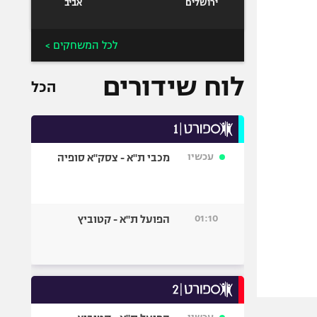
ירושלים
אביב
לכל המשחקים >
לוח שידורים
הכל
עכשיו
מכבי ת"א - צסק"א סופיה
01:10
הפועל ת"א - קטוביץ