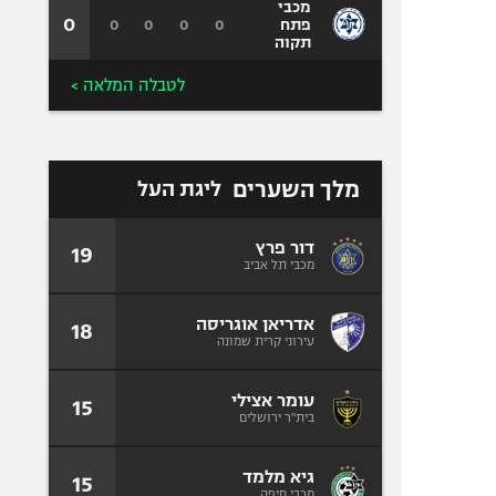
מכבי
0
0
0
0
0
פתח
תקוה
לטבלה המלאה >
מלך השערים
ליגת העל
דור פרץ
19
מכבי תל אביב
אדריאן אוגריסה
18
עירוני קרית שמונה
עומר אצילי
15
בית"ר ירושלים
גיא מלמד
15
מכבי חיפה