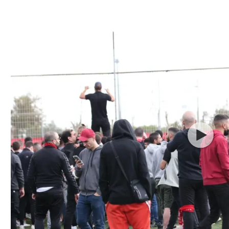
ל אביב
ליגה טורקית
תל אביב
ליגה סינית
חיפה
ליגה ברזילאית
באר שבע
ליגות נוספות
תניה
דה