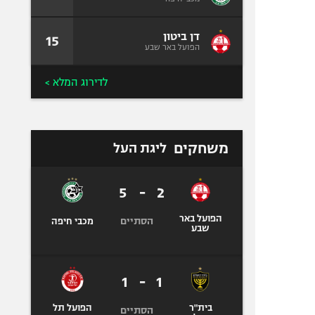
דן ביטון
15
הפועל באר שבע
לדירוג המלא >
משחקים
ליגת העל
5
-
2
הפועל באר
הסתיים
מכבי חיפה
שבע
1
-
1
בית"ר
הפועל תל
הסתיים