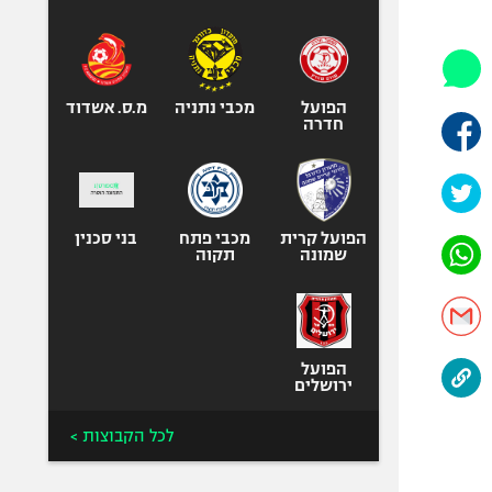
היאבקות WWE
אופניים
ספורט מוטורי
כדורמים
הפועל
מכבי נתניה
מ.ס. אשדוד
חדרה
פוטבול אמריקאי NFL
בייסבול MLB
ספורט אתגרי
ואקסטרים
הפועל קרית
מכבי פתח
בני סכנין
שמונה
תקוה
אומנויות לחימה
גיימינג E-Sports
הפועל
ירושלים
לכל הקבוצות >