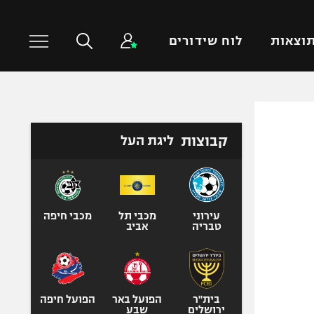
וצאות
לוח שידורים
כדורסל עולמי
ענפים נוספים
קבוצות
ליגת העל
NBA
טניס
יורוליג
כדוריד
יורוקאפ
כדורעף
שחייה
עירוני
מכבי תל
מכבי חיפה
טבריה
אביב
ג'ודו
אגרוף
ספורט אולימפי
UFC
בית"ר
הפועל באר
הפועל חיפה
ירושלים
שבע