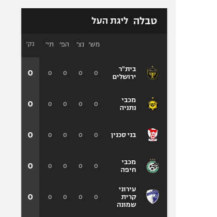
טבלה
ליגת העל
מש׳
נצ׳
הפ׳
תי׳
נק׳
בית"ר
0
0
0
0
0
ירושלים
מכבי
0
0
0
0
0
נתניה
0
0
0
0
0
בני סכנין
מכבי
0
0
0
0
0
חיפה
עירוני
0
0
0
0
0
קרית
שמונה