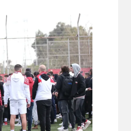
משתתפים וזוכים בפרסים
מכבי ת
הפועל 
תקנון משתתפים וזוכים בפרסים
הפועל 
תקנון עבור פעילות אלקטרה
הפועל 
תקנון עבור פעילות ספורט 1 – "מרלן"
מכבי נ
טניס
בני יהו
גיימינג E-Sports
תנאי שימוש
מדיניות פרטיות
תקנון פעילות ספורט 1
רשיון להקרנה פומבית לבית עסק
הצטרפות לחבילת הערוצים
לוח דרושים – ג'ובנט
תגיות