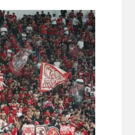
משתתפים וזוכים בפרסים
מכבי ת
הפועל 
תקנון משתתפים וזוכים בפרסים
הפועל 
תקנון עבור פעילות אלקטרה
הפועל 
תקנון עבור פעילות ספורט 1 – "מרלן"
מכבי נ
טניס
בני יהו
גיימינג E-Sports
תנאי שימוש
מדיניות פרטיות
תקנון פעילות ספורט 1
רשיון להקרנה פומבית לבית עסק
הצטרפות לחבילת הערוצים
לוח דרושים – ג'ובנט
תגיות