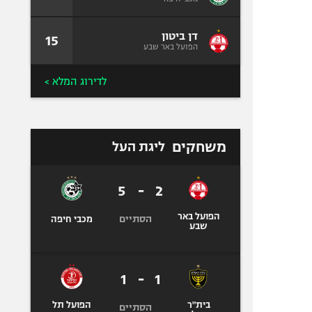
דן ביטון
15
הפועל באר שבע
לדירוג המלא >
משחקים
ליגת העל
5
-
2
הפועל באר
הסתיים
מכבי חיפה
שבע
1
-
1
בית"ר
הפועל תל
הסתיים