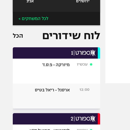
ירושלים
אביב
לכל המשחקים >
לוח שידורים
הכל
עכשיו
מיורקה - פ.ס.ז'
12:00
ארסנל - ריאל בטיס