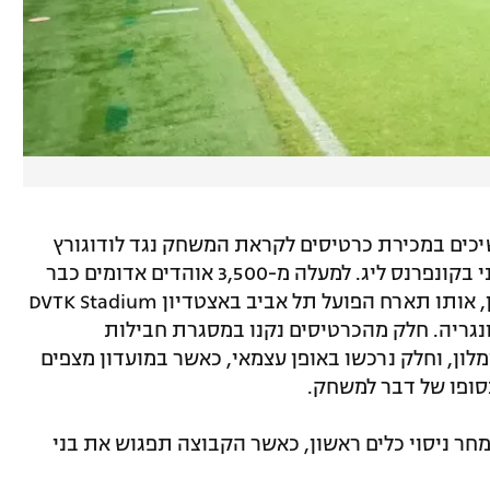
יכים במכירת כרטיסים לקראת המשחק נגד לודוגורץ
הבולגרית, במסגרת סיבוב המשחקים השני בקונפרנס ליג. למעלה מ-3,500 אוהדים אדומים כבר
הבטיחו את הגעתם למשחק הבית הראשון, אותו תארח הפועל תל אביב באצטדיון DVTK Stadium
גריה. חלק מהכרטיסים נקנו במסגרת חבילות
ון, וחלק נרכשו באופן עצמאי, כאשר במועדון מצפים
חר ניסוי כלים ראשון, כאשר הקבוצה תפגוש את בני