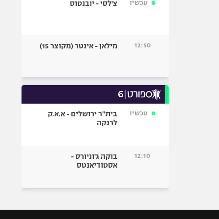
עכשיו
צ'לסי - יובנטוס
12:50
מילאן - אינטר (מקוצר 15)
עכשיו
בית"ר ירושלים - א.א.ק
לרנקה
12:10
בוקה ג'וניורס -
אסטודיאנטס