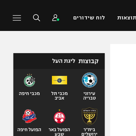
וצאות
לוח שידורים
כדורסל עולמי
ענפים נוספים
קבוצות
ליגת העל
NBA
טניס
יורוליג
כדוריד
יורוקאפ
כדורעף
שחייה
עירוני
מכבי תל
מכבי חיפה
טבריה
אביב
ג'ודו
אגרוף
ספורט אולימפי
UFC
בית"ר
הפועל באר
הפועל חיפה
ירושלים
שבע