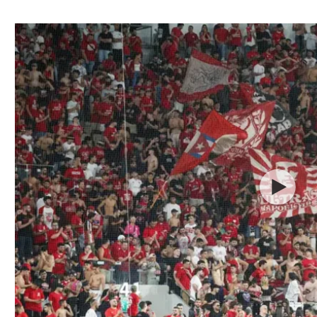
ל אביב
ליגה טורקית
תל אביב
ליגה סינית
חיפה
ליגה ברזילאית
באר שבע
ליגות נוספות
תניה
דה