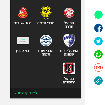
היאבקות WWE
אופניים
ספורט מוטורי
כדורמים
הפועל
מכבי נתניה
מ.ס. אשדוד
חדרה
פוטבול אמריקאי NFL
בייסבול MLB
ספורט אתגרי
ואקסטרים
הפועל קרית
מכבי פתח
בני סכנין
שמונה
תקוה
אומנויות לחימה
גיימינג E-Sports
הפועל
ירושלים
לכל הקבוצות >