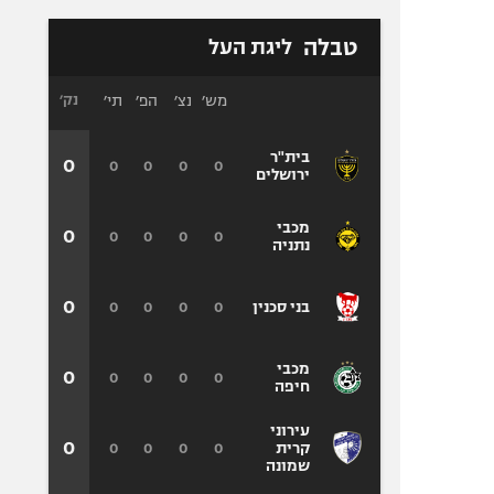
טבלה
ליגת העל
מש׳
נצ׳
הפ׳
תי׳
נק׳
בית"ר
0
0
0
0
0
ירושלים
מכבי
0
0
0
0
0
נתניה
0
0
0
0
0
בני סכנין
מכבי
0
0
0
0
0
חיפה
עירוני
0
0
0
0
0
קרית
שמונה