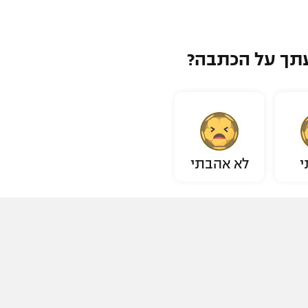
תך על הכתבה?
י
לא אהבתי