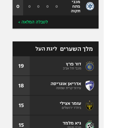
מכבי
0
0
0
0
0
פתח
תקוה
לטבלה המלאה >
מלך השערים
ליגת העל
דור פרץ
19
מכבי תל אביב
אדריאן אוגריסה
18
עירוני קרית שמונה
עומר אצילי
15
בית"ר ירושלים
גיא מלמד
15
מכבי חיפה