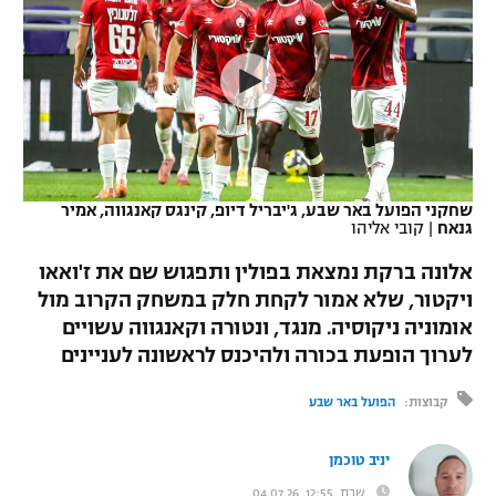
כדורסל נשים
נבחרת ישראל
יורוליג
ליגה ספרדית
טניס
VOD
מכבי תל אביב
מכבי חיפה
יורוקאפ
ליגה איטלקית
כדוריד
הפועל חולון
בית"ר ירושלים
רץ ברשת
ליגה צרפתית
כדורעף
הפועל ירושלים
מכבי תל אביב
ליגה הולנדית
שחקני הפועל באר שבע, ג'יבריל דיופ, קינגס קאנגווה, אמיר
שחייה
תוצאות
גנאח
|
קובי אליהו
דני אבדיה
הפועל תל אביב
ליגה טורקית
אלונה ברקת נמצאת בפולין ותפגוש שם את ז'ואאו
ג'ודו
הפועל חיפה
ויקטור, שלא אמור לקחת חלק במשחק הקרוב מול
לוח שידורים
ליגה סינית
אומוניה ניקוסיה. מנגד, ונטורה וקאנגווה עשויים
אגרוף
הפועל באר שבע
לערוך הופעת בכורה ולהיכנס לראשונה לעניינים
ליגה ברזילאית
ברחבה
ספורט אולימפי
מכבי נתניה
קבוצות:
הפועל באר שבע
ליגות נוספות
UFC
"מעל הליגה" – פודקאסט
בני יהודה
יניב טוכמן
היאבקות WWE
שבת, 12:55, 04.07.26