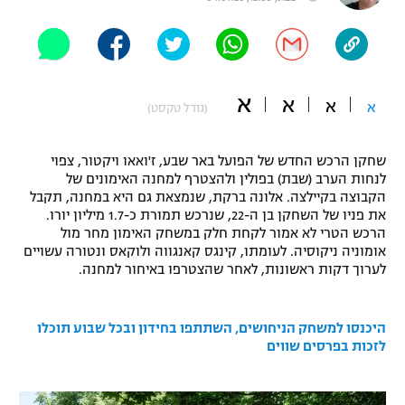
"מחצית בשכונה" – פודקאסט
אופניים
ספורט מוטורי
משתתפים וזוכים בפרסים
א
א
א
א
(גודל טקסט)
כדורמים
תקנון משתתפים וזוכים בפרסים
טניס
שחקן הרכש החדש של הפועל באר שבע, ז'ואאו ויקטור, צפוי
פוטבול אמריקאי NFL
לנחות הערב (שבת) בפולין ולהצטרף למחנה האימונים של
תקנון עבור פעילות אלקטרה
הקבוצה בקיילצה. אלונה ברקת, שנמצאת גם היא במחנה, תקבל
גיימינג E-Sports
בייסבול MLB
את פניו של השחקן בן ה-22, שנרכש תמורת כ-1.7 מיליון יורו.
תקנון עבור פעילות ספורט 1 – "מרלן"
הרכש הטרי לא אמור לקחת חלק במשחק האימון מחר מול
אומוניה ניקוסיה. לעומתו, קינגס קאנגווה ולוקאס ונטורה עשויים
ספורט אתגרי ואקסטרים
תנאי שימוש
לערוך דקות ראשונות, לאחר שהצטרפו באיחור למחנה.
אומנויות לחימה
היכנסו למשחק הניחושים, השתתפו בחידון ובכל שבוע תוכלו
מדיניות פרטיות
גיימינג E-Sports
לזכות בפרסים שווים
תקנון פעילות ספורט 1