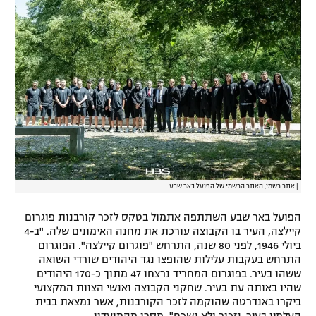
רשיון להקרנה פומבית לבית עסק
הצטרפות לחבילת הערוצים
לוח דרושים – ג'ובנט
תגיות
המגזין
|
אתר רשמי, האתר הרשמי של הפועל באר שבע
הפועל באר שבע השתתפה אתמול בטקס לזכר קורבנות פוגרום
קיילצה, העיר בו הקבוצה עורכת את מחנה האימונים שלה. "ב-4
ביולי 1946, לפני 80 שנה, התרחש "פוגרום קיילצה". הפוגרום
התרחש בעקבות עלילות שהופצו נגד היהודים שורדי השואה
ששהו בעיר. בפוגרום המחריד נרצחו 47 מתוך כ-170 היהודים
שהיו באותה עת בעיר. שחקני הקבוצה ואנשי הצוות המקצועי
ביקרו באנדרטה שהוקמה לזכר הקורבנות, אשר נמצאת בבית