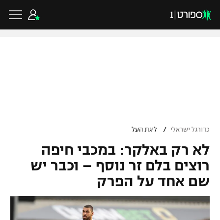
כדורגל ישראלי
ליגת העל
כדורגל עולמי
/
כדורגל ישראלי
ליגת העל
ליגה לאומית
לא רק באלקר: במכבי חיפה
ליגת האלופות
כדורסל ישראלי
גביע הטוטו
רוצים בלם זר נוסף – וכבר יש
ליגה אירופית
שם אחד על הפרק
ליגת ווינר סל
ליגיונרים
כדורסל עולמי
ליגה אנגלית
ליגה לאומית
גביע המדינה
NBA
ליגה גרמנית
ענפים נוספים