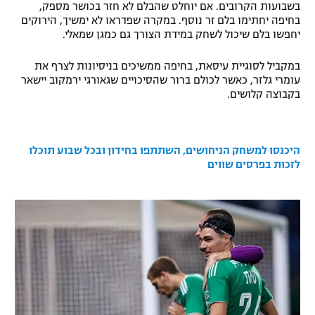
בשבועות הקרובים. אם יוחלט שהבלם לא חזר בכושר מספק,
רשיון להקרנה פומבית לבית עסק
בחיפה יחתימו בלם זר נוסף. במקרה שפדראו לא ימשיך, הירוקים
יחפשו בלם שיכול לשחק במידת הצורך גם כמגן שמאלי.
הצטרפות לחבילת הערוצים
במקביל לסוגיית עיסאת, בחיפה ממשיכים בניסיונות לצרף את
עומרי גלזר, כאשר לכולם ברור שהסיכויים שגאורגי ירמקוב יישאר
לוח דרושים – ג'ובנט
בקבוצה קלושים.
תגיות
היכנסו למשחק הניחושים, השתתפו בחידון ובכל שבוע תוכלו
המגזין
לזכות בפרסים שווים