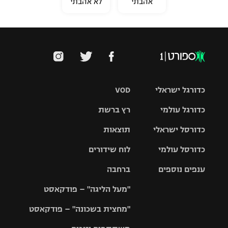
אהבתי
לא אהבתי
כדורגל ישראלי
VOD
כדורגל עולמי
רץ ברשת
ליגת העל
כדורסל ישראלי
תוצאות
ליגת
ליגה לאומית
האלופות
כדורסל עולמי
לוח שידורים
ליגת ווינר
סל
גביע הטוטו
ענפים נוספים
ברחבה
ליגה
NBA
אירופית
"מעל הליגה" – פודקאסט
ליגה לאומית
ליגיונרים
טניס
יורוליג
ליגה אנגלית
"מחצית בשכונה" – פודקאסט
כדורסל נשים
גביע המדינה
כדוריד
יורוקאפ
ליגה גרמנית