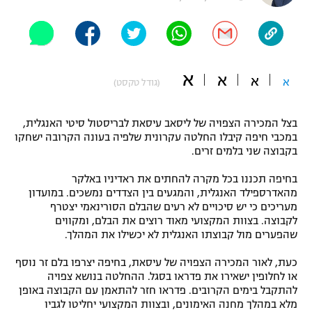
"מחצית בשכונה" – פודקאסט
אופניים
ספורט מוטורי
משתתפים וזוכים בפרסים
א
א
א
א
(גודל טקסט)
כדורמים
תקנון משתתפים וזוכים בפרסים
טניס
בצל המכירה הצפויה של ליסאב עיסאת לבריסטול סיטי האנגלית,
פוטבול אמריקאי NFL
במכבי חיפה קיבלו החלטה עקרונית שלפיה בעונה הקרובה ישחקו
תקנון עבור פעילות אלקטרה
בקבוצה שני בלמים זרים.
גיימינג E-Sports
בייסבול MLB
תקנון עבור פעילות ספורט 1 – "מרלן"
בחיפה תכננו בכל מקרה להחתים את ראדיניו באלקר
מהאדרספילד האנגלית, והמגעים בין הצדדים נמשכים. במועדון
ספורט אתגרי ואקסטרים
תנאי שימוש
מעריכים כי יש סיכויים לא רעים שהבלם הסורינאמי יצטרף
לקבוצה. בצוות המקצועי מאוד רוצים את הבלם, ומקווים
אומנויות לחימה
שהפערים מול קבוצתו האנגלית לא יכשילו את המהלך.
מדיניות פרטיות
גיימינג E-Sports
כעת, לאור המכירה הצפויה של עיסאת, בחיפה יצרפו בלם זר נוסף
או לחלופין ישאירו את פדראו בסגל. ההחלטה בנושא צפויה
להתקבל בימים הקרובים. פדראו חזר להתאמן עם הקבוצה באופן
תקנון פעילות ספורט 1
מלא במהלך מחנה האימונים, ובצוות המקצועי יחליטו לגביו