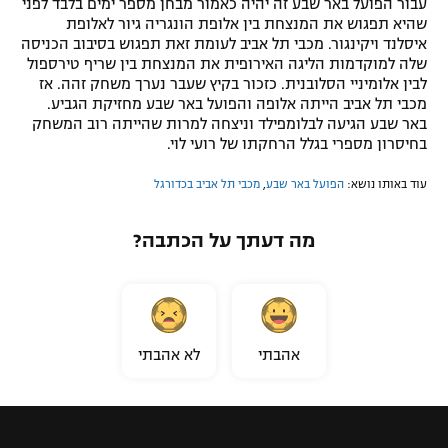
עבור הפועל באר שבע זה יהיה כאמור מבחן מספר ימים בלבד לפני
שהיא תפגוש את המנצחת בין אלופת הונגריה גיור לאלופת
איסלנד ויקינגור. מכבי תל אביב לעומת זאת תפגוש בסיבוב הכניסה
שלה למוקדמות הליגה האירופית את המנצחת בין שריף טירספול
לבין אלומיניי הסלובנית. כזכור בקיץ שעבר נערך משחק זהה. אז
מכבי תל אביב הייתה אלופה והפועל באר שבע מחזיקת הגביע.
באר שבע הגיעה לבלומפילד וניצחה למרות שהייתה רוב המשחק
בחיסרון מספרי בגלל הרחקתו של רועי לוי.
עוד באותו נושא:
הפועל באר שבע
,
מכבי תל אביב בכדורגל
מה דעתך על הכתבה?
אהבתי
לא אהבתי