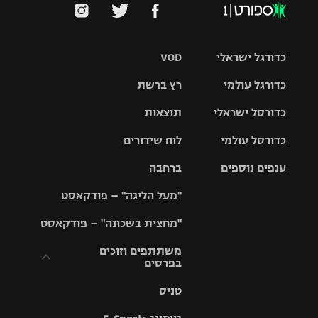
כדורגל ישראלי
VOD
כדורגל עולמי
רץ ברשת
ליגת העל
כדורסל ישראלי
תוצאות
ליגת
ליגה לאומית
האלופות
כדורסל עולמי
לוח שידורים
ליגת ווינר
סל
גביע הטוטו
ענפים נוספים
ברחבה
ליגה
NBA
אירופית
"מעל הליגה" – פודקאסט
ליגה לאומית
ליגיונרים
טניס
יורוליג
ליגה אנגלית
"מחצית בשכונה" – פודקאסט
כדורסל נשים
גביע המדינה
כדוריד
יורוקאפ
ליגה גרמנית
משתתפים וזוכים
בפרסים
מכבי תל
נבחרת
כדורעף
אביב
ישראל
ליגה
טניס
ספרדית
תקנון משתתפים
שחייה
הפועל חולון
מכבי חיפה
וזוכים בפרסים