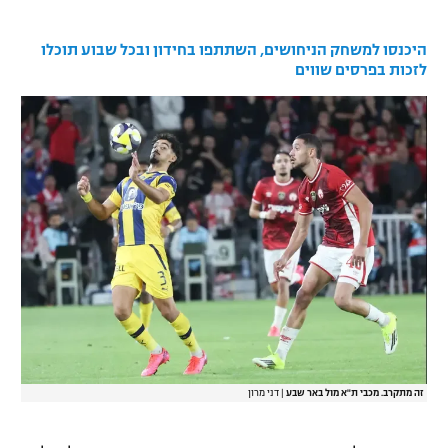
רשיון להקרנה פומבית לבית עסק
היכנסו למשחק הניחושים, השתתפו בחידון ובכל שבוע תוכלו
לזכות בפרסים שווים
הצטרפות לחבילת הערוצים
לוח דרושים – ג'ובנט
תגיות
המגזין
זה מתקרב. מכבי ת"א מול באר שבע
|
דני מרון