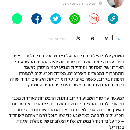
יום שני, 09:51, 06.07.26
"מחצית בשכונה" – פודקאסט
אופניים
ספורט מוטורי
משתתפים וזוכים בפרסים
א
א
א
א
(גודל טקסט)
כדורמים
תקנון משתתפים וזוכים בפרסים
טניס
פוטבול אמריקאי NFL
משחק אלוף האלופים בין הפועל באר שבע למכבי תל אביב ייערך
תקנון עבור פעילות אלקטרה
בעוד עשרה ימים באצטדיון טרנר. זה יהיה המבחן המשמעותי
גיימינג E-Sports
בייסבול MLB
האחרון של האלופה ומחזיקת הגביע לפני כניסתן למעגל
תקנון עבור פעילות ספורט 1 – "מרלן"
התחרויות במפעלים האירופיים. מכירת הכרטיסים למשחק
תיפתח בקרוב, כאשר באופן עקרוני חלוקת היציעים תהיה שווה
ספורט אתגרי ואקסטרים
בין שתי הקבוצות עד חמישה ימים לפני מועד המשחק.
תנאי שימוש
אומנויות לחימה
למעשה עד סוף השבוע הקרוב ניתנת האפשרות לאורחת מכבי
תל אביב למכור מחצית מתכולת האצטדיון לאוהדיה. אם עד יום
מדיניות פרטיות
גיימינג E-Sports
ראשון מכבי תל אביב לא תמכור את הכמות שניתנת לה יוחזרו
הכרטיסים להפועל באר שבע כדי שזו תוכל למכור אותם לאוהדיה
– כך על פי הנוהל במשחק אלוף האלופים של מנהלת הליגות
תקנון פעילות ספורט 1
בכדורגל.