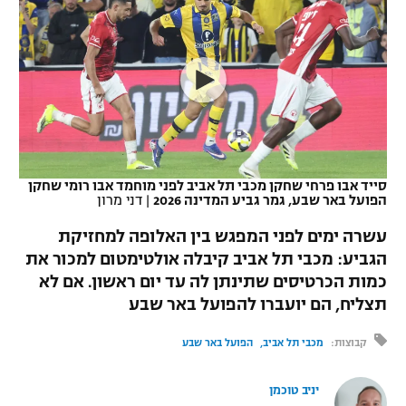
כדורסל נשים
נבחרת ישראל
יורוליג
ליגה ספרדית
טניס
VOD
מכבי תל אביב
מכבי חיפה
יורוקאפ
ליגה איטלקית
כדוריד
הפועל חולון
בית"ר ירושלים
רץ ברשת
ליגה צרפתית
כדורעף
הפועל ירושלים
מכבי תל אביב
ליגה הולנדית
שחייה
תוצאות
סייד אבו פרחי שחקן מכבי תל אביב לפני מוחמד אבו רומי שחקן
דני אבדיה
הפועל תל אביב
הפועל באר שבע, גמר גביע המדינה 2026
|
דני מרון
ליגה טורקית
ג'ודו
עשרה ימים לפני המפגש בין האלופה למחזיקת
הפועל חיפה
לוח שידורים
הגביע: מכבי תל אביב קיבלה אולטימטום למכור את
ליגה סינית
אגרוף
כמות הכרטיסים שתינתן לה עד יום ראשון. אם לא
הפועל באר שבע
ליגה ברזילאית
תצליח, הם יועברו להפועל באר שבע
ברחבה
ספורט אולימפי
מכבי נתניה
קבוצות:
מכבי תל אביב
הפועל באר שבע
ליגות נוספות
UFC
"מעל הליגה" – פודקאסט
בני יהודה
יניב טוכמן
היאבקות WWE