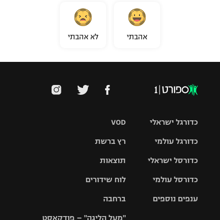
אהבתי
לא אהבתי
כדורגל ישראלי
VOD
כדורגל עולמי
רץ ברשת
ליגת העל
כדורסל ישראלי
תוצאות
ליגת
ליגה לאומית
האלופות
כדורסל עולמי
לוח שידורים
ליגת ווינר
סל
גביע הטוטו
ענפים נוספים
ברחבה
ליגה
NBA
אירופית
"מעל הליגה" – פודקאסט
ליגה לאומית
ליגיונרים