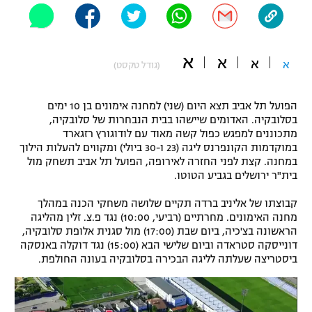
"מחצית בשכונה" – פודקאסט
אופניים
א
א
ספורט מוטורי
א
א
משתתפים וזוכים בפרסים
(גודל טקסט)
כדורמים
הפועל תל אביב תצא היום (שני) למחנה אימונים בן 10 ימים
תקנון משתתפים וזוכים בפרסים
טניס
בסלובקיה. האדומים שיישהו בבית הנבחרות של סלובקיה,
פוטבול אמריקאי NFL
מתכוננים למפגש כפול קשה מאוד עם לודוגורץ רזגארד
תקנון עבור פעילות אלקטרה
במוקדמות הקונפרנס ליגה (23 ו-30 ביולי) ומקווים להעלות הילוך
גיימינג E-Sports
במחנה. קצת לפני החזרה לאירופה, הפועל תל אביב תשחק מול
בייסבול MLB
תקנון עבור פעילות ספורט 1 – "מרלן"
בית"ר ירושלים בגביע הטוטו.
ספורט אתגרי ואקסטרים
קבוצתו של אליניב ברדה תקיים שלושה משחקי הכנה במהלך
תנאי שימוש
מחנה האימונים. מחרתיים (רביעי, 10:00) נגד פ.צ. זלין מהליגה
אומנויות לחימה
הראשונה בצ'כיה, ביום שבת (17:00) מול סגנית אלופת סלובקיה,
דונייסקה סטראדה וביום שלישי הבא (15:00) נגד דוקלה באנסקה
מדיניות פרטיות
ביסטריצה שעלתה לליגה הבכירה בסלובקיה בעונה החולפת.
גיימינג E-Sports
תקנון פעילות ספורט 1