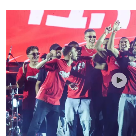
ל אביב
ליגה טורקית
תל אביב
ליגה סינית
חיפה
ליגה ברזילאית
באר שבע
ליגות נוספות
תניה
דה