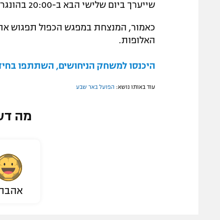
שייערך ביום שלישי הבא ב-20:00 בהונגריה (חי בספורט2).
כאמור, המנצחת במפגש הכפול תפגוש את 
האלופות.
היכנסו למשחק הניחושים, השתתפו בחידון
עוד באותו נושא:
הפועל באר שבע
מה דע
אהבת