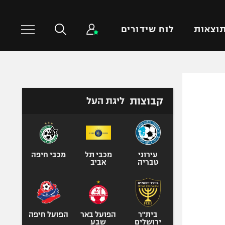
וצאות
לוח שידורים
כדורסל עולמי
ענפים נוספים
קבוצות
ליגת העל
NBA
טניס
יורוליג
כדוריד
יורוקאפ
כדורעף
שחייה
עירוני
מכבי תל
מכבי חיפה
טבריה
אביב
ג'ודו
אגרוף
ספורט אולימפי
UFC
בית"ר
הפועל באר
הפועל חיפה
ירושלים
שבע