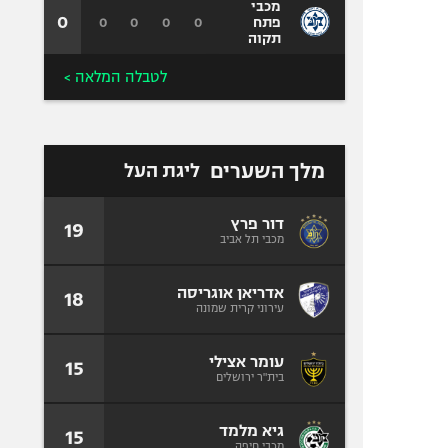
מכבי
0
0
0
0
0
פתח
תקוה
לטבלה המלאה >
מלך השערים
ליגת העל
דור פרץ
19
מכבי תל אביב
אדריאן אוגריסה
18
עירוני קרית שמונה
עומר אצילי
15
בית"ר ירושלים
גיא מלמד
15
מכבי חיפה