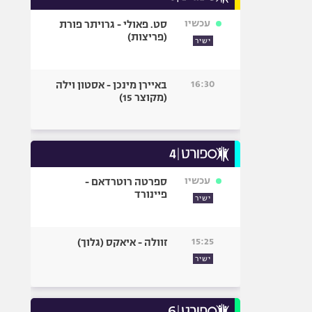
עכשיו
סט. פאולי - גרויתר פורת
(פריצות)
ישיר
16:30
באיירן מינכן - אסטון וילה
(מקוצר 15)
עכשיו
ספרטה רוטרדאם -
פיינורד
ישיר
15:25
זוולה - איאקס (גלוך)
ישיר