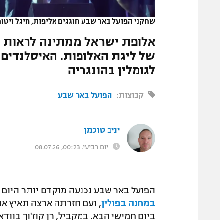
המגזין
שחקני הפועל באר שבע חוגגים אליפות, מיגל ויטור
אלופת ישראל ממתינה לראות מ
לגומלין בהונגריה
קבוצות:
הפועל באר שבע
יניב טוכמן
יום רביעי, 00:23, 08.07.26
הפועל באר שבע נכנעה מוקדם יותר היום 
במחנה בפולין
, ועם חזרתה ארצה תאיץ את
ביום חמישי הבא. במקביל, רן קוז'וך בוודא