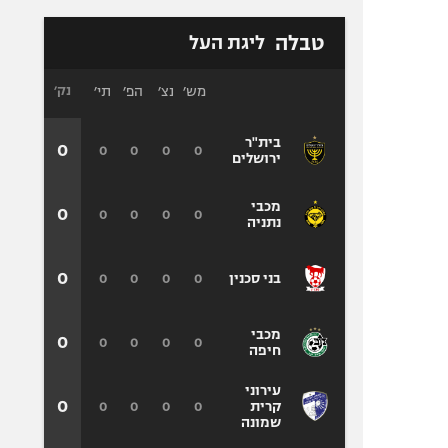
טבלה
ליגת העל
מש׳
נצ׳
הפ׳
תי׳
נק׳
בית"ר
0
0
0
0
0
ירושלים
מכבי
0
0
0
0
0
נתניה
0
0
0
0
0
בני סכנין
מכבי
0
0
0
0
0
חיפה
עירוני
0
0
0
0
0
קרית
שמונה