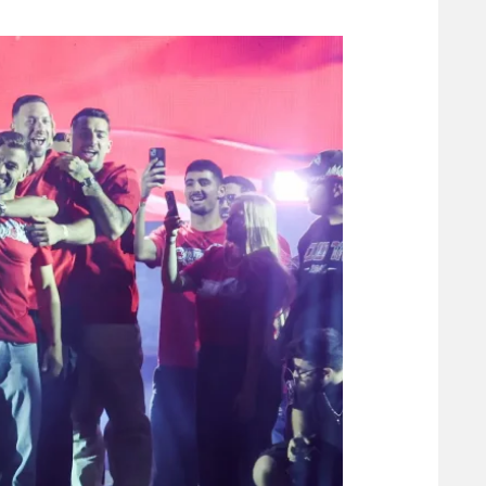
משתתפים וזוכים בפרסים
מכבי ת
הפועל 
תקנון משתתפים וזוכים בפרסים
הפועל 
תקנון עבור פעילות אלקטרה
הפועל 
תקנון עבור פעילות ספורט 1 – "מרלן"
מכבי נ
טניס
בני יהו
גיימינג E-Sports
תנאי שימוש
מדיניות פרטיות
תקנון פעילות ספורט 1
רשיון להקרנה פומבית לבית עסק
הצטרפות לחבילת הערוצים
לוח דרושים – ג'ובנט
תגיות