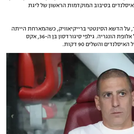
ת, שהסתיים ב-0:1 דרמטי לאיסלנדים בסיבוב המוקדמות הראשון של ליגת
, על הדשא הסינטטי ברייקיאוויק, כשהמארחת הייתה
מסוכנת יותר והרבתה לאיים על שערה של אלופת הונגריה. גילפי סיגורדסון בן ה-36, אקס
לנדים והשלים 90 דקות.