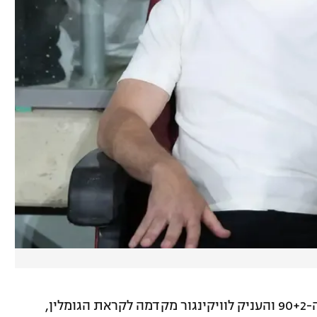
ניקולאי האנסן הכריע את המשחק בדקה ה-90+2 והעניק לוויקינגור מקדמה לקראת הגומלין,