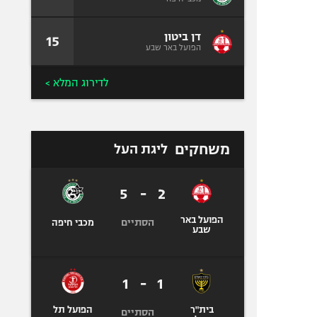
דן ביטון
15
הפועל באר שבע
לדירוג המלא >
משחקים
ליגת העל
5
-
2
הפועל באר
הסתיים
מכבי חיפה
שבע
1
-
1
בית"ר
הפועל תל
הסתיים