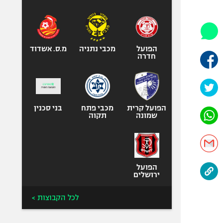
היאבקות WWE
אופניים
ספורט מוטורי
כדורמים
הפועל
מכבי נתניה
מ.ס. אשדוד
חדרה
פוטבול אמריקאי NFL
בייסבול MLB
ספורט אתגרי
ואקסטרים
הפועל קרית
מכבי פתח
בני סכנין
שמונה
תקוה
אומנויות לחימה
גיימינג E-Sports
הפועל
ירושלים
לכל הקבוצות >