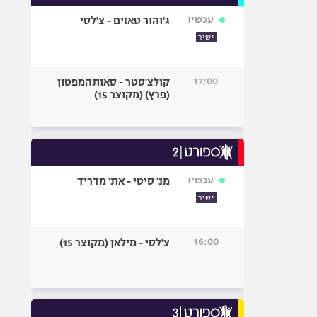
עכשיו
ג'והור טאזים - צ'לסי
ישיר
17:00
קולצ'סטר - סאותהמפטון
(פרץ) (מקוצר 15)
עכשיו
מנ' סיטי - את' מדריד
ישיר
16:00
צ'לסי - מילאן (מקוצר 15)