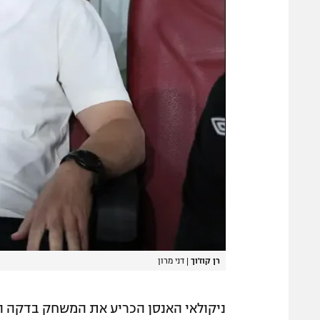
רן קוז'וך
|
דני מרון