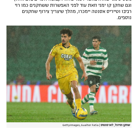
וגם שחקן קו ימני וזאת עוד לפני האפשרות ששחקנים כמו רוי
רשיון להקרנה פומבית לבית עסק
רביבו וטייריס אסנטה יימכרו, מהלך שיצריך צירוף שחקנים
נוספים.
הצטרפות לחבילת הערוצים
לוח דרושים – ג'ובנט
תגיות
המגזין
שחקן נסיונל, לאו סנטוס
|
GettyImages, Gualter Fatia