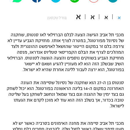
"מחצית בשכונה" – פודקאסט
אופניים
א
א
א
א
(גודל טקסט)
ספורט מוטורי
משתתפים וזוכים בפרסים
מכבי תל אביב הגישה הצעה לבלם הברזילאי לאו סנטוס, שחקנה
כדורמים
של נסיונל מפורטוגל, במטרה לצרף אותו. מחזיקת הגביע עדיין לא
תקנון משתתפים וזוכים בפרסים
צירפה בלם זר במקום הייטור שהושאל לאויפשט ההונגרית ולצד
טניס
המהלכים לצרף את הבלם הקפריסאי סטליוס אנדראו, מנסה
פוטבול אמריקאי NFL
מחזיקת הגביע בשווקים נוספים והצעה הוגשה לסנטוס. הברזילאי
תקנון עבור פעילות אלקטרה
השיב שבשלב הזה הוא לא מעוניין להגיע ושאם לא יישאר
גיימינג E-Sports
בייסבול MLB
בפורטוגל, הוא ירצה לעבור לליגה אחרת שהיא לא ישראל.
תקנון עבור פעילות ספורט 1 – "מרלן"
ספורט אתגרי ואקסטרים
סנטוס בן ה-27 הוא שחקנה של נסיונל שסיימה את העונה
תנאי שימוש
האחרונה במקום ה-14 בליגה הראשונה בפורטוגל. הוא יכול לשחק
גם בצד ימין של ההגנה וגם בצד שמאל ונחשב לשחקן בעל שליטה
אומנויות לחימה
טובה בכדור, אך בשלב הזה הוא עוד לא מוכן לקדם את הגעתו
מדיניות פרטיות
לישראל.
גיימינג E-Sports
תקנון פעילות ספורט 1
מכבי תל אביב סיימה את מחנה האימונים בסרביה כאשר יש לא
מעט סימני שאלה באשר לסגל שלה. לקבוצה חסרים בלם וחלוץ