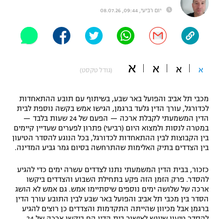
יום רביעי, 09:44, 08.07.26
"מחצית בשכונה" – פודקאסט
אופניים
ספורט מוטורי
משתתפים וזוכים בפרסים
א
א
כדורמים
א
א
(גודל טקסט)
תקנון משתתפים וזוכים בפרסים
טניס
פוטבול אמריקאי NFL
תקנון עבור פעילות אלקטרה
מכבי תל אביב והפועל באר שבע, בשיתוף עם תובע ההתאחדות
לכדורגל, עורך הדין גלעד ברגמן, הגישו אמש בקשה נוספת לבית
גיימינג E-Sports
בייסבול MLB
הדין המשמעתי לקבלת ארכה — הפעם של 24 שעות בלבד —
תקנון עבור פעילות ספורט 1 – "מרלן"
במטרה לנסות ולמצוא היום (רביעי) פתרון לפערים שעדיין קיימים
ספורט אתגרי ואקסטרים
בין הקבוצות לבין ההתאחדות לכדורגל, בכל הנוגע להסדר הטיעון
תנאי שימוש
בין הצדדים בתיק האלימות שהתרחשה בסיום גמר גביע המדינה.
אומנויות לחימה
כזכור, בבית הדין המשמעתי נתנו לצדדים עשרה ימים כדי להגיע
מדיניות פרטיות
להסדר. פרק הזמן הזה פקע בתחילת השבוע והצדדים ביקשו
גיימינג E-Sports
ארכה של שלושה ימים נוספים שיסתיימו אמש. גם אמש לא הושג
הסדר בין מכבי תל אביב והפועל באר שבע לבין התובע עורך הדין
תקנון פעילות ספורט 1
ברגמן אבל מכיוון שהייתה התקדמות והצדדים כן רוצים להגיע
להסדר טיעון שיוגש לאישור בית הדין הם ביקשו ארכה של 24