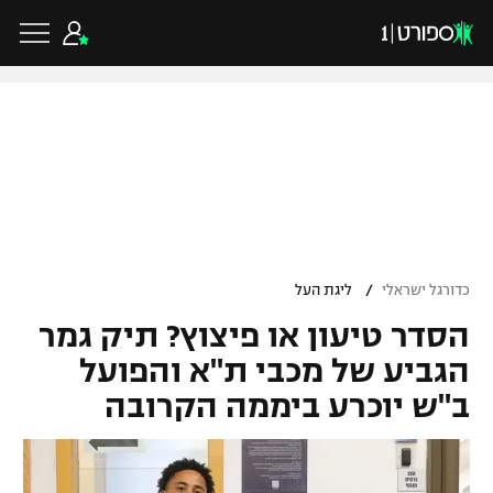
כדורגל ישראלי
ליגת העל
כדורגל עולמי
/
כדורגל ישראלי
ליגת העל
ליגה לאומית
הסדר טיעון או פיצוץ? תיק גמר
ליגת האלופות
כדורסל ישראלי
גביע הטוטו
הגביע של מכבי ת"א והפועל
ליגה אירופית
ב"ש יוכרע ביממה הקרובה
ליגת ווינר סל
ליגיונרים
כדורסל עולמי
ליגה אנגלית
ליגה לאומית
גביע המדינה
NBA
ליגה גרמנית
ענפים נוספים