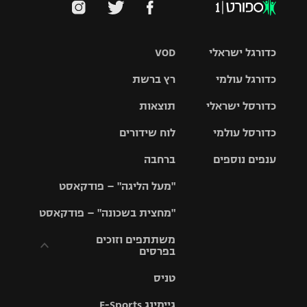
כדורגל ישראלי
VOD
כדורגל עולמי
רץ ברשת
ליגת העל
כדורסל ישראלי
תוצאות
ליגת
ליגה לאומית
האלופות
כדורסל עולמי
לוח שידורים
ליגת ווינר
סל
גביע הטוטו
ענפים נוספים
ברחבה
ליגה
NBA
אירופית
"מעל הליגה" – פודקאסט
ליגה לאומית
ליגיונרים
טניס
יורוליג
ליגה אנגלית
"מחצית בשכונה" – פודקאסט
כדורסל נשים
גביע המדינה
כדוריד
יורוקאפ
ליגה גרמנית
משתתפים וזוכים
בפרסים
מכבי תל
נבחרת
כדורעף
אביב
ישראל
ליגה
טניס
ספרדית
תקנון משתתפים
שחייה
הפועל חולון
מכבי חיפה
וזוכים בפרסים
גיימינג E-Sports