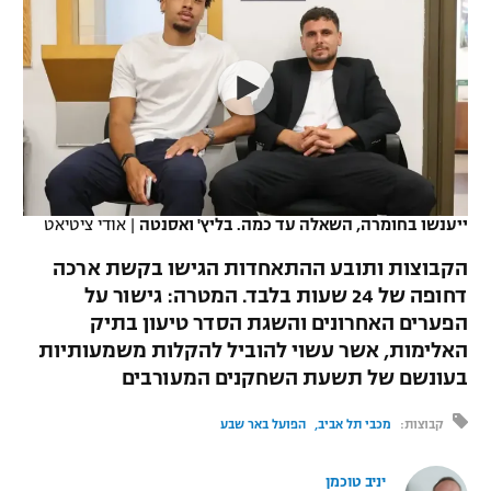
כדורסל נשים
נבחרת ישראל
יורוליג
ליגה ספרדית
טניס
VOD
מכבי תל אביב
מכבי חיפה
יורוקאפ
ליגה איטלקית
כדוריד
הפועל חולון
בית"ר ירושלים
רץ ברשת
ליגה צרפתית
כדורעף
הפועל ירושלים
מכבי תל אביב
ליגה הולנדית
שחייה
תוצאות
ייענשו בחומרה, השאלה עד כמה. בליץ' ואסנטה
|
אודי ציטיאט
דני אבדיה
הפועל תל אביב
ליגה טורקית
הקבוצות ותובע ההתאחדות הגישו בקשת ארכה
ג'ודו
הפועל חיפה
דחופה של 24 שעות בלבד. המטרה: גישור על
לוח שידורים
ליגה סינית
הפערים האחרונים והשגת הסדר טיעון בתיק
אגרוף
הפועל באר שבע
האלימות, אשר עשוי להוביל להקלות משמעותיות
ליגה ברזילאית
ברחבה
בעונשם של תשעת השחקנים המעורבים
ספורט אולימפי
מכבי נתניה
ליגות נוספות
קבוצות:
מכבי תל אביב
הפועל באר שבע
UFC
"מעל הליגה" – פודקאסט
בני יהודה
יניב טוכמן
היאבקות WWE