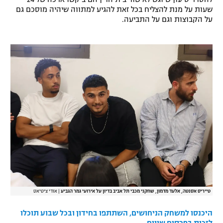
שעות על מנת להצליח בכל זאת להגיע למתווה שיהיה מוסכם גם
רשיון להקרנה פומבית לבית עסק
על הקבוצות וגם על התביעה.
הצטרפות לחבילת הערוצים
לוח דרושים – ג'ובנט
תגיות
המגזין
טייריס אסנטה, אלעד מדמון, שחקני מכבי תל אביב בדיון על אירועי גמר הגביע
|
אודי ציטיאט
היכנסו למשחק הניחושים, השתתפו בחידון ובכל שבוע תוכלו
לזכות בפרסים שווים