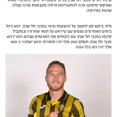
שיכול לסייע למכבי תל אביב בפינוי מקום לזר נוסף בתפקיד מאחר
שאיסוף סיסוקו זוכה להתעניינות גדולה מקבוצות מרכז טבלה
רשיון להקרנה פומבית לבית עסק
שונות באירופה.
הצטרפות לחבילת הערוצים
גלזר ביקש זמן לחשוב על ההצעות ובחר במכבי תל אביב. הוא ניהל
בימים האחרונים מגעים עם קייראט על תנאי שחרורו ובמקביל
לוח דרושים – ג'ובנט
סיכמו במכבי תל אביב עם הקזחים את הסכומים שבהם הוא ירכש.
מכבי תל אביב תשלם 200 אלף יורו תמורתו והוא ישתכר כ-300
תגיות
אלף יורו נטו בכל עונה.
המגזין