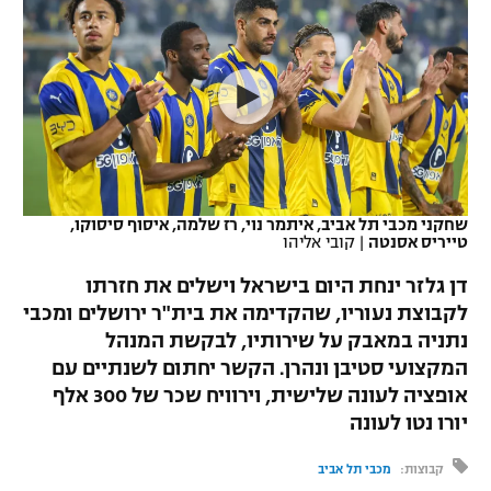
כדורסל נשים
נבחרת ישראל
יורוליג
ליגה ספרדית
טניס
VOD
מכבי תל אביב
מכבי חיפה
יורוקאפ
ליגה איטלקית
כדוריד
הפועל חולון
בית"ר ירושלים
רץ ברשת
ליגה צרפתית
כדורעף
הפועל ירושלים
מכבי תל אביב
ליגה הולנדית
שחייה
תוצאות
שחקני מכבי תל אביב, איתמר נוי, רז שלמה, איסוף סיסוקו,
דני אבדיה
הפועל תל אביב
טייריס אסנטה
|
קובי אליהו
ליגה טורקית
ג'ודו
דן גלזר ינחת היום בישראל וישלים את חזרתו
הפועל חיפה
לוח שידורים
לקבוצת נעוריו, שהקדימה את בית"ר ירושלים ומכבי
ליגה סינית
אגרוף
נתניה במאבק על שירותיו, לבקשת המנהל
הפועל באר שבע
ליגה ברזילאית
המקצועי סטיבן ונהרן. הקשר יחתום לשנתיים עם
ברחבה
ספורט אולימפי
אופציה לעונה שלישית, וירוויח שכר של 300 אלף
מכבי נתניה
ליגות נוספות
יורו נטו לעונה
UFC
"מעל הליגה" – פודקאסט
בני יהודה
קבוצות:
מכבי תל אביב
היאבקות WWE