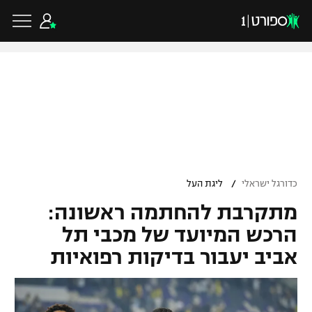
כדורגל ישראלי
ליגת העל
כדורגל עולמי
/
כדורגל ישראלי
ליגת העל
ליגה לאומית
מתקרבת להחתמה ראשונה:
ליגת האלופות
כדורסל ישראלי
גביע הטוטו
הרכש המיועד של מכבי תל
ליגה אירופית
אביב יעבור בדיקות רפואיות
ליגת ווינר סל
ליגיונרים
כדורסל עולמי
ליגה אנגלית
ליגה לאומית
גביע המדינה
NBA
ליגה גרמנית
ענפים נוספים