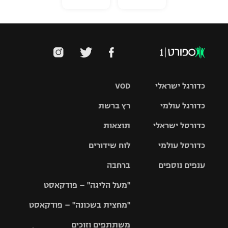
כדורגל ישראלי
VOD
כדורגל עולמי
רץ ברשת
ליגת העל
כדורסל ישראלי
תוצאות
ליגת
ליגה לאומית
האלופות
כדורסל עולמי
לוח שידורים
ליגת ווינר
סל
גביע הטוטו
ענפים נוספים
ברחבה
ליגה
NBA
אירופית
"מעל הליגה" – פודקאסט
ליגה לאומית
ליגיונרים
טניס
יורוליג
ליגה אנגלית
"מחצית בשכונה" – פודקאסט
כדורסל נשים
גביע המדינה
כדוריד
יורוקאפ
ליגה גרמנית
משתתפים וזוכים