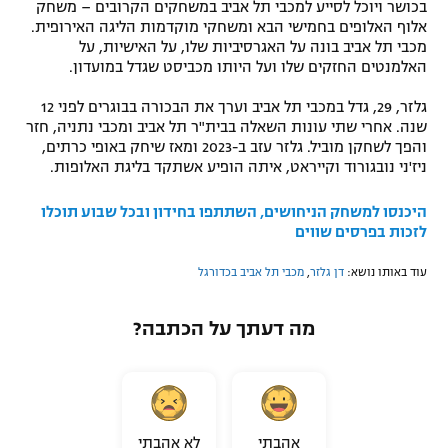
בכושר ויוכל לסייע למכבי תל אביב במשחקים הקרובים – משחק
אלוף האלופים בחמישי הבא ומשחקי מוקדמות הליגה האירופית.
מכבי תל אביב בונה על האגרסיביות שלו, על האישיות, על
האלמנטים החזקים שלו ועל היותו מכביסט שגדל במועדון.
גלזר, 29, גדל במכבי תל אביב וערך את הבכורה בבוגרים לפני 12
שנה. אחרי שתי עונות השאלה בבית"ר תל אביב ומכבי נתניה, חזר
והפך לשחקן מוביל. גלזר עזב ב-2023 ומאז שיחק באופי כרתים,
ניז'ני נובגורוד וקייראט, איתה הופיע אשתקד בליגת האלופות.
היכנסו למשחק הניחושים, השתתפו בחידון ובכל שבוע תוכלו
לזכות בפרסים שווים
עוד באותו נושא:
דן גלזר
,
מכבי תל אביב בכדורגל
מה דעתך על הכתבה?
אהבתי
לא אהבתי