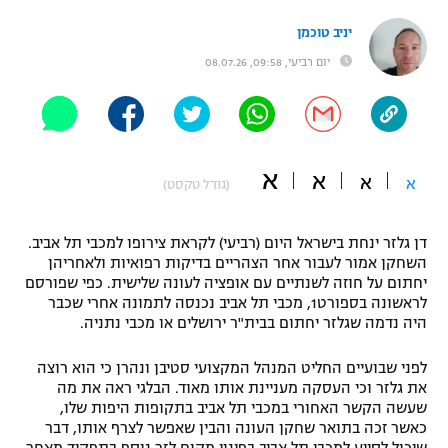
"מחצית בשכונה" – פודקאסט
יניב טוכמן
אופניים
יום רביעי, 09:58, 08.07.26
ספורט מוטורי
משתתפים וזוכים בפרסים
כדורמים
תקנון משתתפים וזוכים בפרסים
טניס
א
א
א
א
פוטבול אמריקאי NFL
(גודל טקסט)
תקנון עבור פעילות אלקטרה
גיימינג E-Sports
בייסבול MLB
דן גלזר ינחת בישראל היום (רביעי) לקראת צירופו למכבי תל אביב.
תקנון עבור פעילות ספורט 1 – "מרלן"
השחקן אמור לעבור אחר הצהריים בדיקות רפואיות ולאחריהן
ספורט אתגרי ואקסטרים
יחתום על חוזה לשנתיים עם אופציה לעונה שלישית. כפי שפורסם
תנאי שימוש
לראשונה בספורט1, מכבי תל אביב נכנסה לתמונה אחרי שכבר
היה נדמה שגלזר יחתום בבית"ר ירושלים או מכבי נתניה.
אומנויות לחימה
מדיניות פרטיות
לפני שבועיים החליט המנהל המקצועי סטיבן ונהרן כי הוא רוצה
גיימינג E-Sports
את גלזר וכי העסקה מעניינת אותו מאוד. הבלגי ראה את מה
שעשה הקשר האחורי במכבי תל אביב בתקופות היפות שלו,
תקנון פעילות ספורט 1
כאשר זכה בתואר שחקן העונה והבין שאפשר לצרף אותו, דבר