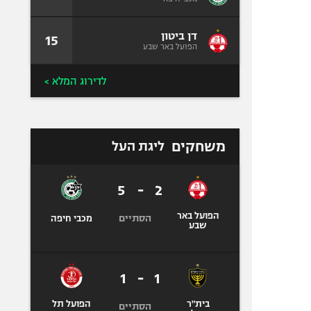
דן ביטון
15
הפועל באר שבע
לדירוג המלא >
משחקים
ליגת העל
5
-
2
הפועל באר
הסתיים
מכבי חיפה
שבע
1
-
1
בית"ר
הפועל תל
הסתיים