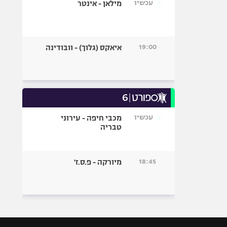
עכשיו
מילאן - אינטר
19:00
איאקס (גלוך) - וובודינה
עכשיו
מכבי חיפה - עירוני
טבריה
18:45
מיורקה - פ.ס.ז'