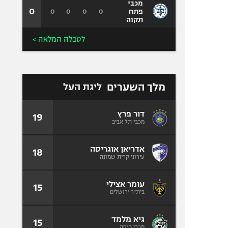
מכבי
0
0
0
0
0
פתח
תקוה
לטבלה המלאה >
מלך השערים
ליגת העל
דור פרץ
19
מכבי תל אביב
אדריאן אוגריסה
18
עירוני קרית שמונה
עומר אצילי
15
בית"ר ירושלים
גיא מלמד
15
מכבי חיפה