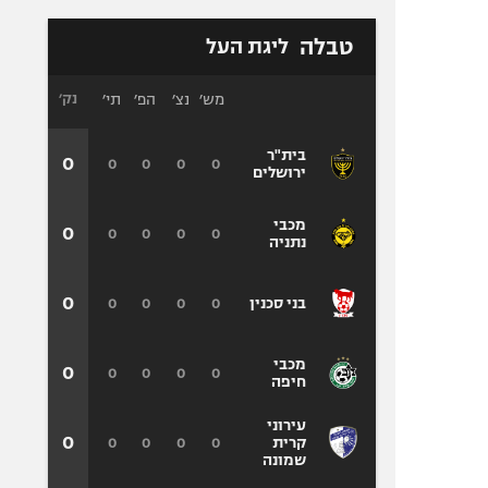
טבלה
ליגת העל
מש׳
נצ׳
הפ׳
תי׳
נק׳
בית"ר
0
0
0
0
0
ירושלים
מכבי
0
0
0
0
0
נתניה
0
0
0
0
0
בני סכנין
מכבי
0
0
0
0
0
חיפה
עירוני
0
0
0
0
0
קרית
שמונה