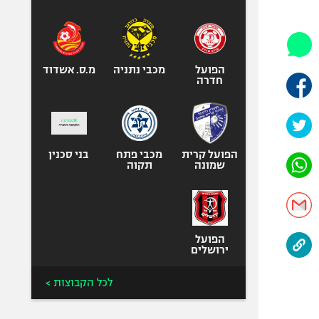
היאבקות WWE
אופניים
ספורט מוטורי
כדורמים
הפועל
מכבי נתניה
מ.ס. אשדוד
חדרה
פוטבול אמריקאי NFL
בייסבול MLB
ספורט אתגרי
ואקסטרים
הפועל קרית
מכבי פתח
בני סכנין
שמונה
תקוה
אומנויות לחימה
גיימינג E-Sports
הפועל
ירושלים
לכל הקבוצות >