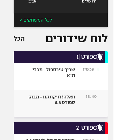
ירושלים
אביב
לכל המשחקים >
לוח שידורים
הכל
עכשיו
שריף טירספול - מכבי
ת"א
18:40
וואלה! תיקתקנו - מבזק
ספורט 6.8