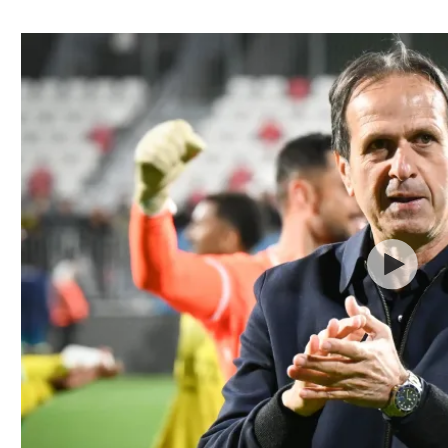
ל אביב
ליגה טורקית
תל אביב
ליגה סינית
חיפה
ליגה ברזילאית
באר שבע
ליגות נוספות
תניה
דה