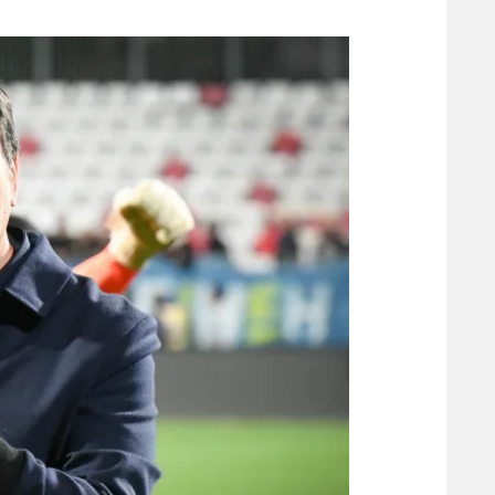
משתתפים וזוכים בפרסים
מכבי ת
הפועל 
תקנון משתתפים וזוכים בפרסים
הפועל 
תקנון עבור פעילות אלקטרה
הפועל 
תקנון עבור פעילות ספורט 1 – "מרלן"
מכבי נ
טניס
בני יהו
גיימינג E-Sports
תנאי שימוש
מדיניות פרטיות
תקנון פעילות ספורט 1
רשיון להקרנה פומבית לבית עסק
הצטרפות לחבילת הערוצים
לוח דרושים – ג'ובנט
תגיות