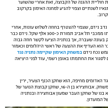
 חוליית ההגנה של הקבוצה, זאת אחרי שהשוער
נאיו לשנתיים וצפוי להגיע למחנה האימון בקרקוב
קרוב.
דב נידם, שצפוי להצטרף בחוזה לשלוש עונות, אחרי
שנתניה סיכמה עקרונית את עסקת רכישתו ממכבי תל אביב תמורת כ-300 אלף שקל. נידם כבר
בעונה שעברה, אך בנתניה הציעו לקשר חוזה גבוה
דבר הוא העדיף את ההצעה של ראשי היהלומים וכאמור
מש נכח נידם
במשחק האימון שקיימה נתניה נגד
 לסגור את החתמתו באופן רשמי, עוד לפני היציאה
 האדומים מחיפה, הוא שחקן הכנף הצעיר, ירין
אבוחצירה, שכבש אמש את השער השני במשחק. אבוחצירא בן ה-16, שחקן קבוצת הנוער של
א בנו של שחקן העבר שמעון אבוחצירה ובנתניה
 המועדון.