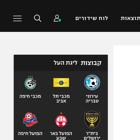
וצאות
לוח שידורים
כדורסל עולמי
ענפים נוספים
קבוצות
ליגת העל
NBA
טניס
יורוליג
כדוריד
יורוקאפ
כדורעף
שחייה
עירוני
מכבי תל
מכבי חיפה
טבריה
אביב
ג'ודו
אגרוף
ספורט אולימפי
UFC
בית"ר
הפועל באר
הפועל חיפה
ירושלים
שבע