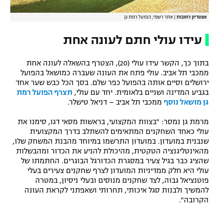
אצטדיון רחובות
|
אתר רשמי, הפועל רמת גן
עידו עולי חתם לעונה אחת
בתוך כך, הקשר עידו עולי (20), הצטרף בהשאלה לעונה אחת
ממכבי תל אביב. עולי פתח את העונה שעברה כמושאל בהפועל
ירושלים וסיים אותה בהפועל כפר שלם. בסך הכל כבש שער אחד
בגביע המדינה ושניים בלאומית. יחד עם עולי,
תצרף הפועל רמת
גן מושאל נוסף
ממכבי תל אביב – דניאל טישלר.
מרמת גן נמסר: "בצוות המקצועי, בראשות מסאי דגו, סימנו את
עולי כאחד השחקנים המתאימים להשתלב בדרך המקצועית
שנבנית במועדון. במועדון התרשמו במיוחד מהבנת המשחק שלו,
מהאינטליגנציה הטקטית, מהיכולת להניע את הכדור ומהבשלות
שהציג כבר בגיל צעיר במסגרת הכדורגל הבוגרים. החתמתו של
עולי היא חלק ממדיניות המועדון לצרף שחקנים צעירים בעלי
פוטנציאל גבוה, לצד שחקנים מנוסים ובעלי ניסיון, במטרה
להמשיך ולבנות סגל איכותי, תחרותי ושאפתני לקראת העונה
הקרובה".