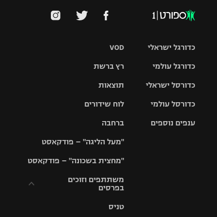
כדורגל ישראלי
VOD
כדורגל עולמי
רץ ברשת
ליגת העל
כדורסל ישראלי
תוצאות
ליגת
ליגה לאומית
האלופות
כדורסל עולמי
לוח שידורים
ליגת ווינר
סל
גביע הטוטו
ענפים נוספים
ברחבה
ליגה
NBA
אירופית
"מעל הליגה" – פודקאסט
ליגה לאומית
ליגיונרים
טניס
יורוליג
ליגה אנגלית
"מחצית בשכונה" – פודקאסט
כדורסל נשים
גביע המדינה
כדוריד
יורוקאפ
ליגה גרמנית
משתתפים וזוכים
בפרסים
מכבי תל
נבחרת
כדורעף
אביב
ישראל
ליגה
טניס
ספרדית
תקנון משתתפים