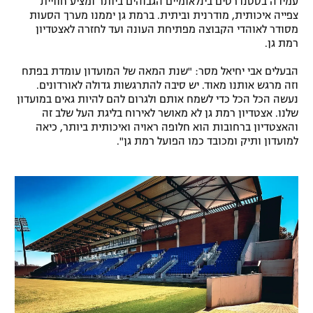
עמידה בסטנדרטים בינלאומיים הגבוהים ביותר ומציע חוויית
צפייה איכותית, מודרנית וביתית. ברמת גן יממנו מערך הסעות
רשיון להקרנה פומבית לבית עסק
מסודר לאוהדי הקבוצה מפתיחת העונה ועד לחזרה לאצטדיון
רמת גן.
הצטרפות לחבילת הערוצים
הבעלים אבי יחיאל מסר: "שנת המאה של המועדון עומדת בפתח
לוח דרושים – ג'ובנט
וזה מרגש אותנו מאוד. יש סיבה להתרגשות גדולה לאורדונים.
נעשה הכל הכל כדי לשמח אותם ולגרום להם להיות גאים במועדון
שלנו. אצטדיון רמת גן לא מאושר לאירוח בליגת העל שלב זה
תגיות
והאצטדיון ברחובות הוא חלופה ראויה ואיכותית ביותר, כיאה
למועדון ותיק ומכובד כמו הפועל רמת גן".
המגזין