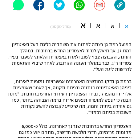
"מחצית בשכונה" – פודקאסט
אופניים
א
א
א
א
(גודל טקסט)
ספורט מוטורי
משתתפים וזוכים בפרסים
כדורמים
הפועל רמת גן רצתה לפתוח את משחקיה בליגת העל באצטדיון
תקנון משתתפים וזוכים בפרסים
טניס
רמת גן, אך תיאלץ לנדוד לאצטדיון החדש ברחובות. במהלך
פוטבול אמריקאי NFL
העונה, הקבוצה צפוי לשוב ולארח באצטדיון הלאומי לשעבר בעיר.
תקנון עבור פעילות אלקטרה
צטדיון ר"ג, כבר במהלך העונה הקרובה, לאחר שיפוץ והתאמות
לדרישות ליגת העל".
גיימינג E-Sports
בייסבול MLB
תקנון עבור פעילות ספורט 1 – "מרלן"
ברמת גן בדקו בחודשים האחרונים אפשרויות נוספות לאירוח,
ספורט אתגרי ואקסטרים
ביניהן האצטדיונים בנתניה ובפתח תקווה, אך לאחר שאופציות
תנאי שימוש
אלו ירדו מהפרק, נבחר האצטדיון העירוני החדש ברחובות, "מתוך
הבנה כי יספק למועדון תנאים אירוח ברמה הגבוהה ביותר, כמו
אומנויות לחימה
גם אווירה ביתית וחמה, מה שיסייע לקבוצה להשיג נקודות
מדיניות פרטיות
חשובות בביתם הזמני".
גיימינג E-Sports
האצטדיון החדש ברחובות שנחנך לאחרונה, כולל כ-6,000
תקנון פעילות ספורט 1
מקומות פרימיום, חדרי הלבשה חדישים, מתחם VIP כמו גם