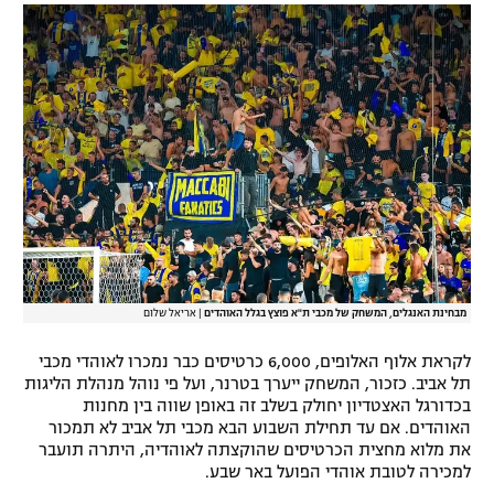
רשיון להקרנה פומבית לבית עסק
הצטרפות לחבילת הערוצים
לוח דרושים – ג'ובנט
תגיות
המגזין
מבחינת האנגלים, המשחק של מכבי ת"א פוצץ בגלל האוהדים
|
אריאל שלום
לקראת אלוף האלופים, 6,000 כרטיסים כבר נמכרו לאוהדי מכבי
תל אביב. כזכור, המשחק ייערך בטרנר, ועל פי נוהל מנהלת הליגות
בכדורגל האצטדיון יחולק בשלב זה באופן שווה בין מחנות
האוהדים. אם עד תחילת השבוע הבא מכבי תל אביב לא תמכור
את מלוא מחצית הכרטיסים שהוקצתה לאוהדיה, היתרה תועבר
למכירה לטובת אוהדי הפועל באר שבע.