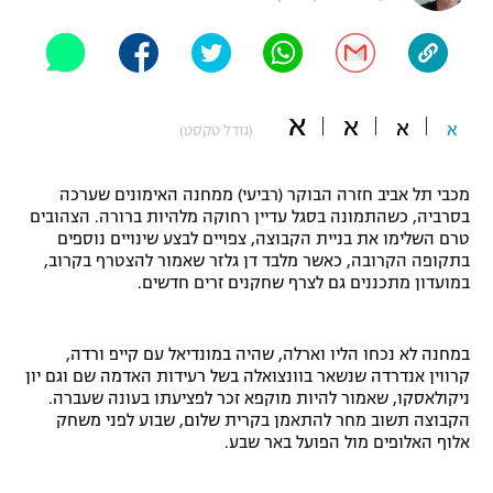
"מחצית בשכונה" – פודקאסט
אופניים
ספורט מוטורי
משתתפים וזוכים בפרסים
א
א
א
א
(גודל טקסט)
כדורמים
תקנון משתתפים וזוכים בפרסים
טניס
מכבי תל אביב חזרה הבוקר (רביעי) ממחנה האימונים שערכה
פוטבול אמריקאי NFL
בסרביה, כשהתמונה בסגל עדיין רחוקה מלהיות ברורה. הצהובים
תקנון עבור פעילות אלקטרה
טרם השלימו את בניית הקבוצה, צפויים לבצע שינויים נוספים
גיימינג E-Sports
בייסבול MLB
בתקופה הקרובה, כאשר מלבד דן גלזר שאמור להצטרף בקרוב,
תקנון עבור פעילות ספורט 1 – "מרלן"
במועדון מתכננים גם לצרף שחקנים זרים חדשים.
ספורט אתגרי ואקסטרים
תנאי שימוש
במחנה לא נכחו הליו וארלה, שהיה במונדיאל עם קייפ ורדה,
אומנויות לחימה
קרווין אנדרדה שנשאר בוונצואלה בשל רעידות האדמה שם וגם יון
ניקולאסקו, שאמור להיות מוקפא זכר לפציעתו בעונה שעברה.
מדיניות פרטיות
גיימינג E-Sports
הקבוצה תשוב מחר להתאמן בקרית שלום, שבוע לפני משחק
אלוף האלופים מול הפועל באר שבע.
תקנון פעילות ספורט 1