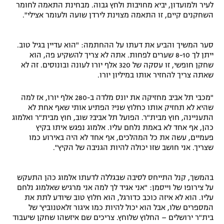
לעיר ולמועדון, יביא מחויבות ולחץ גבוה. מבחינת התאמה לחומר
השחקנים קיים, זו התאמה מצוינת לירדן שועה ולעומר אצילי".
סער המשיך והביע את דעתו על ההחתמה: "הוא עדיין בגיל טוב.
ייתן לך 8-10 שערים לפחות. אתה לא צריך להשקיע פה, הוא
שחקן חופשי, זו עסקה של 320 אלף יורו לעונה ובונוסים. זה לא
שאתה צריך להחזיר אותו במיליון יורו.
"מכבי תל אביב מחזיקה את יונס מלדה ב-280 אלף יורו, אז למה
שהיא לא תחזיק אותו כחלוץ שני? הפתיע אותי שאף אחת לא
התעניינה, חוץ מבית"ר. הפועל תל אביב? שוב, חוץ מבית"ר ואלמוג
כהן, אף אחד לא באמת נלחם עליו. אלמוג נפגש איתו בקיץ
פעמיים, עשה את כל המהלכים, אף אחד לא היה באירוע כמו
שצריך. אני חושב שזו יכולה להיות הגניבה של הקיץ".
בהמשך, קנל התייחס לסיבה שבגללה לדעתו אלמוג כהן התעקש
על צירופו של וייסמן: "אני אגיד לך למה אני מרגיש שאלמוג נלחם
עליו. הוא לא איזה כוכב כדורגל, הוא חלוץ טוב שיודע לתת את
המספרים שלו, אבל הוא יכול להיות כמו איגור זלאטנוביץ' של
בית"ר ירושלים – החלוץ שלוחץ. צריכים שם איזשהו שחקן שיעבוד