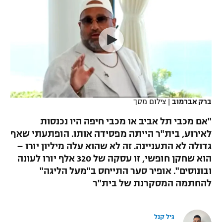
כדורסל נשים
נבחרת ישראל
יורוליג
ליגה ספרדית
טניס
VOD
מכבי תל אביב
מכבי חיפה
יורוקאפ
ליגה איטלקית
כדוריד
הפועל חולון
בית"ר ירושלים
רץ ברשת
ליגה צרפתית
כדורעף
הפועל ירושלים
מכבי תל אביב
ליגה הולנדית
שחייה
תוצאות
ברק אברמוב
|
צילום מסך
דני אבדיה
הפועל תל אביב
ליגה טורקית
"אם מכבי תל אביב או מכבי חיפה היו נכנסות
ג'ודו
הפועל חיפה
לאירוע, בית"ר הייתה מפסידה אותו. הופתעתי שאף
לוח שידורים
ליגה סינית
גדולה לא התעניינה. זה לא שהוא עלה מיליון יורו –
אגרוף
הפועל באר שבע
הוא שחקן חופשי, זו עסקה של 320 אלף יורו לעונה
ליגה ברזילאית
ברחבה
ובונוסים". אופיר סער התייחס ב"מעל הליגה"
ספורט אולימפי
מכבי נתניה
להחתמה המסקרנת של בית"ר
ליגות נוספות
UFC
"מעל הליגה" – פודקאסט
בני יהודה
גיל קנל
היאבקות WWE