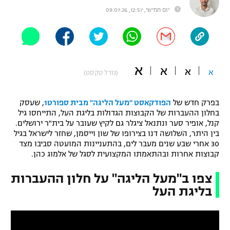
יום חמישי, 12:57, 09.07.26
"מחצית בשכונה" – פודקאסט
אופניים
ספורט מוטורי
משתתפים וזוכים בפרסים
א
א
כדורמים
א
א
(גודל טקסט)
תקנון משתתפים וזוכים בפרסים
טניס
פוטבול אמריקאי NFL
בפרק חדש של
הפודקאסט "מעל הליגה" מבית ספורט1
, שעסק
תקנון עבור פעילות אלקטרה
בחלון ההעברות של הקבוצות הגדולות בליגת העל, התייחסו גיל
גיימינג E-Sports
בייסבול MLB
קנל, אופיר סער ונתנאל ציגלר גם לקיץ שעובר על בית"ר ירושלים.
תקנון עבור פעילות ספורט 1 – "מרלן"
בין היתר, השלושה דנו בצירופו של שון וייסמן, שחזר לישראל בגיל
30 אחרי שבע שנים מעבר לים, בהתעניינות המועטה סביבו מצד
ספורט אתגרי ואקסטרים
תנאי שימוש
קבוצות אחרות ובהתאמתו המקצועית לסגל של אלמוג כהן.
אומנויות לחימה
צפו ב"מעל הליגה" על חלון ההעברות
מדיניות פרטיות
בליגת העל
גיימינג E-Sports
תקנון פעילות ספורט 1