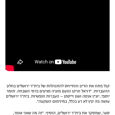
רשיון להקרנה פומבית לבית עסק
הצטרפות לחבילת הערוצים
לוח דרושים – ג'ובנט
תגיות
המגזין
קנל פתח את הדיון והתייחס להתנהלות של בית"ר ירושלים בחלון
ההעברות: "דניאל וורקו ונועם מוצ'ה מגיעים בדמי השבחה. תומר
יוספי, יוג'ין אנסה ושון וייסמן – העברות חופשיות. בית"ר ירושלים
עושה פה קיץ לא רע בכלל, במינימום השקעה".
סער, שמסקר את בית"ר ירושלים, הוסיף: "זה מה שאני אומר,