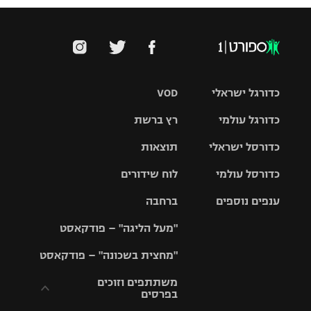
כדורגל ישראלי
VOD
כדורגל עולמי
רץ ברשת
ליגת העל
כדורסל ישראלי
תוצאות
ליגת
ליגה לאומית
האלופות
כדורסל עולמי
לוח שידורים
ליגת ווינר
סל
גביע הטוטו
ענפים נוספים
ברחבה
ליגה
NBA
אירופית
"מעל הליגה" – פודקאסט
ליגה לאומית
ליגיונרים
טניס
יורוליג
ליגה אנגלית
"מחצית בשכונה" – פודקאסט
כדורסל נשים
גביע המדינה
כדוריד
יורוקאפ
ליגה גרמנית
משתתפים וזוכים
בפרסים
מכבי תל
נבחרת
כדורעף
אביב
ישראל