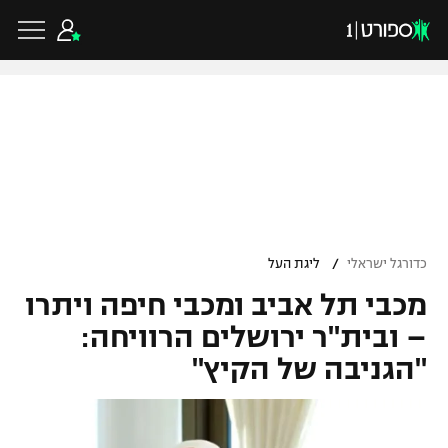
כדורגל ישראלי
ליגת העל
כדורגל עולמי
/
כדורגל ישראלי
ליגת העל
ליגה לאומית
מכבי תל אביב ומכבי חיפה ויתרו
ליגת האלופות
כדורסל ישראלי
גביע הטוטו
– ובית"ר ירושלים הרוויחה:
ליגה אירופית
"הגניבה של הקיץ"
ליגת ווינר סל
ליגיונרים
כדורסל עולמי
ליגה אנגלית
ליגה לאומית
גביע המדינה
NBA
ליגה גרמנית
ענפים נוספים