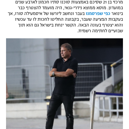
מרכזי בן 21 שסיכם באמצעות סוכנו סתיו חכמון לארבע שנים
רשיון להקרנה פומבית לבית עסק
במועדון. מוסא ממוצא ניז'רי-גנאי, היה מועמד להצטרף כבר
בינואר
כפי שפרסמנו
בעבר ונחשב ליורשו של איסמעילה סורו, אך
בעקבות הפציעה שעבר, בקבוצה החליטו לחכות לו עד עכשיו
הצטרפות לחבילת הערוצים
והוא יצטרף בעונה הבאה. הקשר ינחת בישראל גם הוא תוך
שבועיים לחתימה רשמית.
לוח דרושים – ג'ובנט
תגיות
המגזין