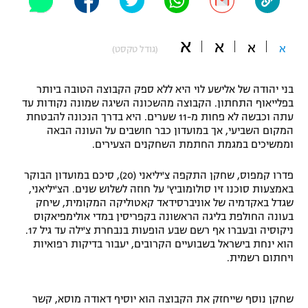
"מחצית בשכונה" – פודקאסט
אופניים
א
א
א
א
(גודל טקסט)
ספורט מוטורי
משתתפים וזוכים בפרסים
בני יהודה של אלישע לוי היא ללא ספק הקבוצה הטובה ביותר
כדורמים
בפלייאוף התחתון. הקבוצה מהשכונה השיגה שמונה נקודות עד
תקנון משתתפים וזוכים בפרסים
טניס
עתה וכבשה לא פחות מ-11 שערים. היא בדרך הנכונה להבטחת
פוטבול אמריקאי NFL
המקום השביעי, אך במועדון כבר חושבים על העונה הבאה
תקנון עבור פעילות אלקטרה
וממשיכים במגמת החתמת השחקנים הצעירים.
גיימינג E-Sports
בייסבול MLB
תקנון עבור פעילות ספורט 1 – "מרלן"
פדרו קמפוס, שחקן התקפה צ'יליאני (20), סיכם במועדון הבוקר
באמצעות סוכנו זיו סולומוביץ' על חוזה לשלוש שנים. הצ'יליאני,
ספורט אתגרי ואקסטרים
שגדל באקדמיה של אוניברסידאד קאטוליקה המקומית, שיחק
תנאי שימוש
בעונה החולפת בליגה הראשונה בקפריסין במדי אולימפיאקוס
אומנויות לחימה
ניקוסיה ובעברו אף רשם שבע הופעות בנבחרת צ'ילה עד גיל 17.
הוא ינחת בישראל בשבועיים הקרובים, יעבור בדיקות רפואיות
מדיניות פרטיות
ויחתום רשמית.
גיימינג E-Sports
תקנון פעילות ספורט 1
שחקן נוסף שייחזק את הקבוצה הוא יוסיף דאודה מוסא, קשר