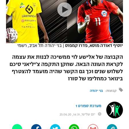
כדורסל נשים
נבחרת ישראל
יורוליג
ליגה ספרדית
טניס
VOD
מכבי תל אביב
מכבי חיפה
יורוקאפ
ליגה איטלקית
כדוריד
הפועל חולון
בית"ר ירושלים
רץ ברשת
ליגה צרפתית
כדורעף
יוסיף דאודה מוסא, פדרו קמפוס
|
בני יהודה תל אביב, רשמי
הפועל ירושלים
מכבי תל אביב
ליגה הולנדית
הקבוצה של אלישע לוי ממשיכה לבנות את עצמה
שחייה
תוצאות
דני אבדיה
הפועל תל אביב
לקראת העונה הבאה. שחקן התקפה צ'יליאני סיכם
ליגה טורקית
לשלוש שנים וכך גם הקשר שהיה מועמד להצטרף
ג'ודו
הפועל חיפה
לוח שידורים
בינואר כמחליפו של סורו
ליגה סינית
אגרוף
הפועל באר שבע
קבוצות:
בני יהודה
ליגה ברזילאית
ברחבה
ספורט אולימפי
מכבי נתניה
מערכת ספורט 1
ליגות נוספות
UFC
יום שלישי, 14:31, 23.06.20
"מעל הליגה" – פודקאסט
בני יהודה
היאבקות WWE